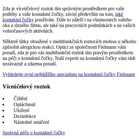
Zda je víceúčelový roztok tím správným prostředkem pro vaše
potřeby a vaše kontaktní čočky, závisí především na tom,
jaké
kontaktní čočky
používáte. Dále to záleží i na vlastnostech vašeho
oka a slzného filmu, ale také na pracovních podmínkách a na vašich
volnočasových aktivitách.
Některé látky obsažené v multifunkčních roztocích mohou u někoho
způsobit alergickou reakci. Optici ze společnosti Fielmann vám
poradí, zda je pro vás multifunkční roztok tím pravým prostředkem
na péči o kontaktní čočky. Naši experti na kontaktní čočky vám rádi
nezávazně a zdarma poradí.
Vyhledejte nyní nejbližšího specialistu na kontaktní čočky Fielmann
Víceúčelový roztok
Čištění
Opláchnutí
Uložení
Dezinfekce
Následné smáčení
Správná péče o kontaktní čočky