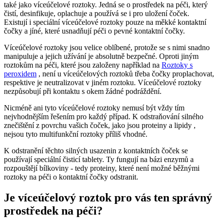
také jako víceúčelové roztoky. Jedná se o prostředek na péči, který
čistí, desinfikuje, oplachuje a používá se i pro uložení čoček.
Existují i speciální víceúčelové roztoky pouze na měkké kontaktní
čočky a jíné, které usnadňují péči o pevné kontaktní čočky.
Víceúčelové roztoky jsou velice oblíbené, protože se s nimi snadno
manipuluje a jejich užívání je absolutně bezpečné. Oproti jiným
roztokům na péči, které jsou založeny například na
Roztoky s
peroxidem
, není u víceúčelových roztoků třeba čočky proplachovat,
respektive je neutralizovat v jiném roztoku. Víceúčelové roztoky
nezpůsobují při kontaktu s okem žádné podráždění.
Nicméně ani tyto víceúčelové roztoky nemusí být vždy tím
nejvhodnějším řešením pro každý případ. K odstraňování silného
znečištění z povrchu vašich čoček, jako jsou proteiny a lipidy ,
nejsou tyto multifunkční roztoky příliš vhodné.
K odstranění těchto silných usazenin z kontaktních čoček se
používají speciální čisticí tablety. Ty fungují na bázi enzymů a
rozpouštějí bílkoviny - tedy proteiny, které není možné běžnými
roztoky na péči o kontaktní čočky odstranit.
Je víceúčelový roztok pro vás ten správný
prostředek na péči?