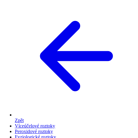
Zpět
Víceúčelové roztoky
Peroxidové roztoky
Fyziologické roztoky