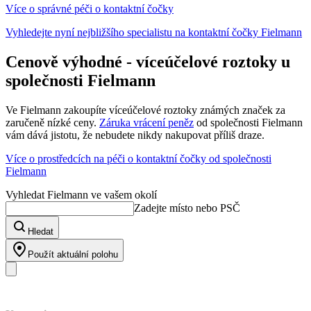
Více o správné péči o kontaktní čočky
Vyhledejte nyní nejbližšího specialistu na kontaktní čočky Fielmann
Cenově výhodné - víceúčelové roztoky u
společnosti Fielmann
Ve Fielmann zakoupíte víceúčelové roztoky známých značek za
zaručeně nízké ceny.
Záruka vrácení peněz
od společnosti Fielmann
vám dává jistotu, že nebudete nikdy nakupovat příliš draze.
Více o prostředcích na péči o kontaktní čočky od společnosti
Fielmann
Vyhledat Fielmann ve vašem okolí
Zadejte místo nebo PSČ
Hledat
Použít aktuální polohu
Náš sortiment