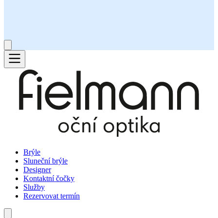
Brýle
Sluneční brýle
Designer
Kontaktní čočky
Služby
Rezervovat termín