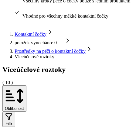
Všechny kroky péče o čočky pouze s jedním produktem
Vhodné pro všechny měkké kontaktní čočky
Kontaktní čočky
položek vynecháno: 0
…
Prostředky na péči o kontaktní čočky
Víceúčelové roztoky
Víceúčelové roztoky
( 10 )
Oblíbenost
Filtr