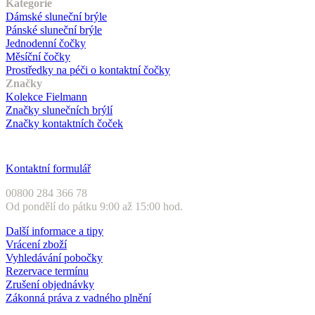
Kategorie
Dámské sluneční brýle
Pánské sluneční brýle
Jednodenní čočky
Měsíční čočky
Prostředky na péči o kontaktní čočky
Značky
Kolekce Fielmann
Značky slunečních brýlí
Značky kontaktních čoček
Zákaznický servis
Kontaktní formulář
00800 284 366 78
Od pondělí do pátku 9:00 až 15:00 hod.
Další informace a tipy
Vrácení zboží
Vyhledávání pobočky
Rezervace termínu
Zrušení objednávky
Zákonná práva z vadného plnění