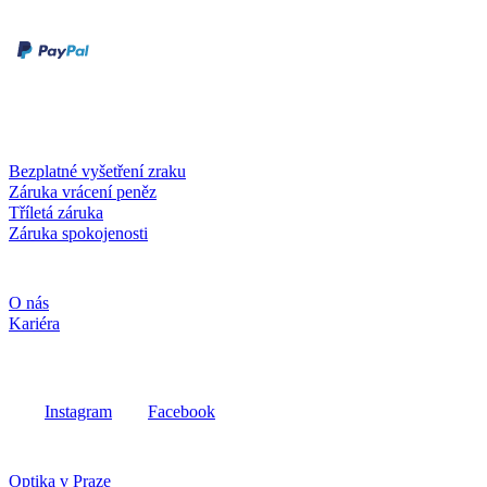
Druhy plateb
Dobírka
Kartou online
Služby a záruky
Bezplatné vyšetření zraku
Záruka vrácení peněz
Tříletá záruka
Záruka spokojenosti
Společnost
O nás
Kariéra
Sociální média
Instagram
Facebook
Fielmann ve vašem okolí
Optika v Praze