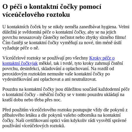
O péči o kontaktní čočky pomocí
víceúčelového roztoku
U kontaktních čoček by se nikdy neměla zanedbávat hygiena. Velmi
důležitá je svědomitá péče o kontaktní čočky, aby se na jejich
povrchu neusazovaly částečky nečistot nebo zbytky slzného filmu!
Čím častěji se kontaktní čočky vyměňují za nové, tím méně úsilí
vyžaduje péče o ně.
Víceúčelové roztoky se používají pro všechny
Kroky péče o
kontaktní čočkyjak
měkké, tak i tvrdé, tyto kroky zahrnují čistění
povrchu, desinfekci, skladování a oplachovaní. Na rozdíl od
peroxidovým roztokům nemusíte vaše kontaktní čočky po
vydesinfikování ani oplachovat a ani neutralizovat.
Pouzdra na kontaktní čočky jsou důležitou součástí každodenní péče
o kontaktní čočky - měsíční čočky se v tomto pouzdru ukládají na
kratší dobu nebo třeba přes noc.
Před použitím víceúčelového roztoku postupujte vždy dle pokynů z
příbalového letáku a dle pokynů vašeho odborníka na kontaktní
čočky. Naši certifikovaní optici vám kdykoliv rádi vysvětlí správné
používání víceúčelových roztoků.