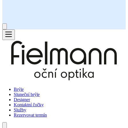
Brýle
Sluneční brýle
Designer
Kontaktní čočky
Služby
Rezervovat termín