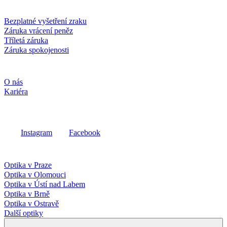
Služby a záruky
Bezplatné vyšetření zraku
Záruka vrácení peněz
Tříletá záruka
Záruka spokojenosti
Společnost
O nás
Kariéra
Sociální média
Instagram
Facebook
Fielmann ve vašem okolí
Optika v Praze
Optika v Olomouci
Optika v Ústí nad Labem
Optika v Brně
Optika v Ostravě
Další optiky