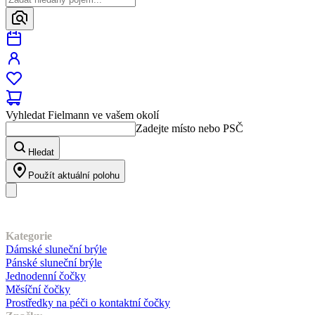
Vyhledat Fielmann ve vašem okolí
Zadejte místo nebo PSČ
Hledat
Použít aktuální polohu
Náš sortiment
Kategorie
Dámské sluneční brýle
Pánské sluneční brýle
Jednodenní čočky
Měsíční čočky
Prostředky na péči o kontaktní čočky