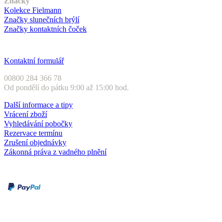
Značky
Kolekce Fielmann
Značky slunečních brýlí
Značky kontaktních čoček
Zákaznický servis
Kontaktní formulář
00800 284 366 78
Od pondělí do pátku 9:00 až 15:00 hod.
Další informace a tipy
Vrácení zboží
Vyhledávání pobočky
Rezervace termínu
Zrušení objednávky
Zákonná práva z vadného plnění
Druhy plateb
Dobírka
Kartou online