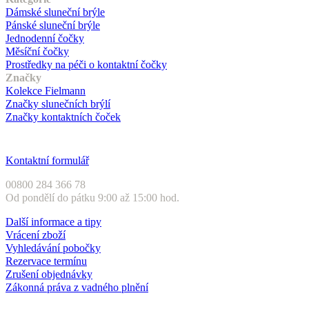
Dámské sluneční brýle
Pánské sluneční brýle
Jednodenní čočky
Měsíční čočky
Prostředky na péči o kontaktní čočky
Značky
Kolekce Fielmann
Značky slunečních brýlí
Značky kontaktních čoček
Zákaznický servis
Kontaktní formulář
00800 284 366 78
Od pondělí do pátku 9:00 až 15:00 hod.
Další informace a tipy
Vrácení zboží
Vyhledávání pobočky
Rezervace termínu
Zrušení objednávky
Zákonná práva z vadného plnění