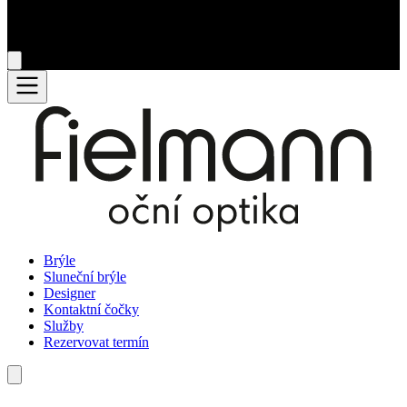
Brýle
Sluneční brýle
Designer
Kontaktní čočky
Služby
Rezervovat termín