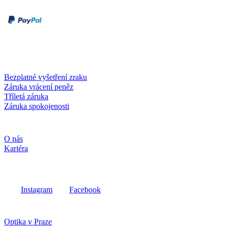
Druhy plateb
Dobírka
Kartou online
Služby a záruky
Bezplatné vyšetření zraku
Záruka vrácení peněz
Tříletá záruka
Záruka spokojenosti
Společnost
O nás
Kariéra
Sociální média
Instagram
Facebook
Fielmann ve vašem okolí
Optika v Praze