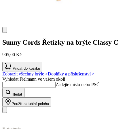
Sunny Cords
Řetízky na brýle Classy C
905,00 Kč
Přidat do košíku
Zobrazit všechny brýle >
Doplňky a příslušenství >
Vyhledat Fielmann ve vašem okolí
Zadejte místo nebo PSČ
Hledat
Použít aktuální polohu
Náš sortiment
Kategorie