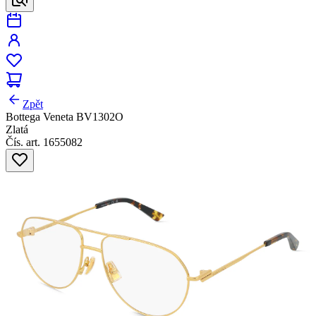
Zpět
Bottega Veneta BV1302O
Zlatá
Čís. art. 1655082