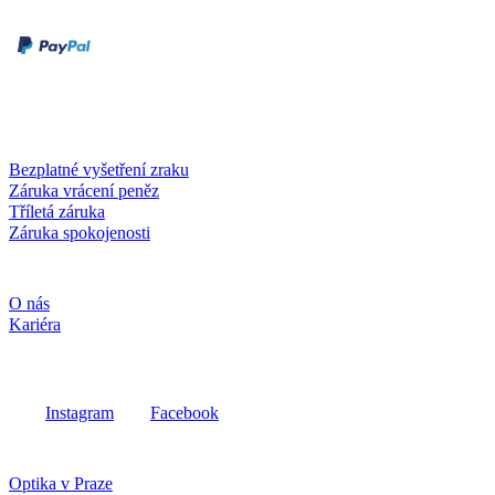
Druhy plateb
Dobírka
Kartou online
Služby a záruky
Bezplatné vyšetření zraku
Záruka vrácení peněz
Tříletá záruka
Záruka spokojenosti
Společnost
O nás
Kariéra
Sociální média
Instagram
Facebook
Fielmann ve vašem okolí
Optika v Praze