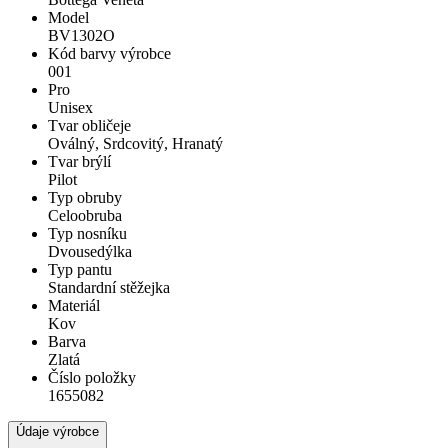
Model
BV1302O
Kód barvy výrobce
001
Pro
Unisex
Tvar obličeje
Oválný, Srdcovitý, Hranatý
Tvar brýlí
Pilot
Typ obruby
Celoobruba
Typ nosníku
Dvousedýlka
Typ pantu
Standardní stěžejka
Materiál
Kov
Barva
Zlatá
Číslo položky
1655082
Údaje výrobce