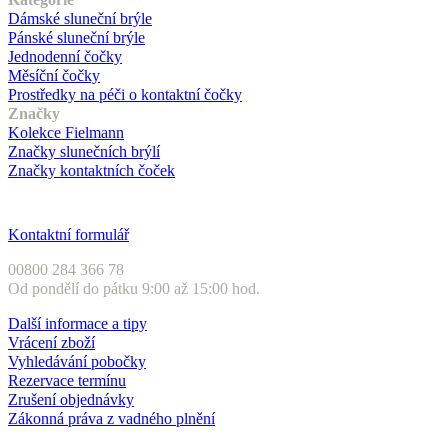
Dámské sluneční brýle
Pánské sluneční brýle
Jednodenní čočky
Měsíční čočky
Prostředky na péči o kontaktní čočky
Značky
Kolekce Fielmann
Značky slunečních brýlí
Značky kontaktních čoček
Zákaznický servis
Kontaktní formulář
00800 284 366 78
Od pondělí do pátku 9:00 až 15:00 hod.
Další informace a tipy
Vrácení zboží
Vyhledávání pobočky
Rezervace termínu
Zrušení objednávky
Zákonná práva z vadného plnění