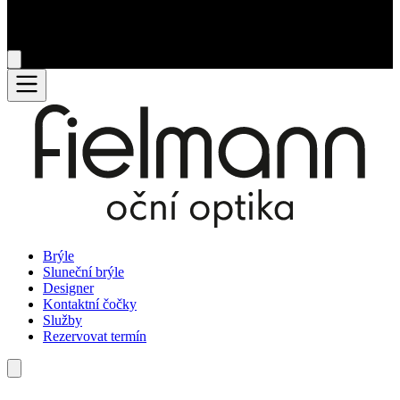
Brýle
Sluneční brýle
Designer
Kontaktní čočky
Služby
Rezervovat termín