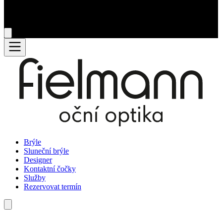
Brýle
Sluneční brýle
Designer
Kontaktní čočky
Služby
Rezervovat termín