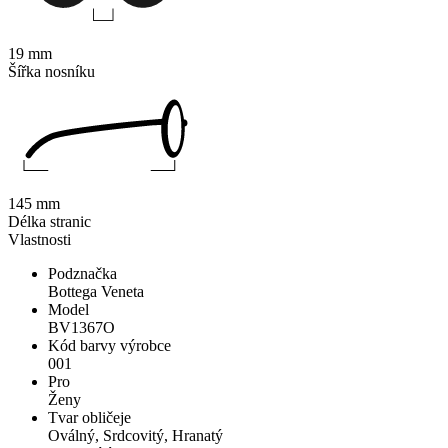
19 mm
Šířka nosníku
145 mm
Délka stranic
Vlastnosti
Podznačka
Bottega Veneta
Model
BV1367O
Kód barvy výrobce
001
Pro
Ženy
Tvar obličeje
Oválný, Srdcovitý, Hranatý