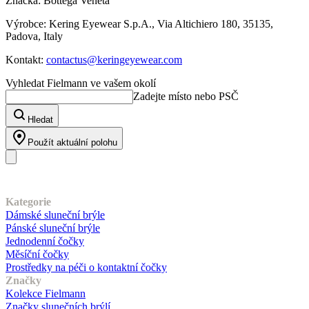
Značka: Bottega Veneta
Výrobce: Kering Eyewear S.p.A., Via Altichiero 180, 35135,
Padova, Italy
Kontakt:
contactus@keringeyewear.com
Vyhledat Fielmann ve vašem okolí
Zadejte místo nebo PSČ
Hledat
Použít aktuální polohu
Náš sortiment
Kategorie
Dámské sluneční brýle
Pánské sluneční brýle
Jednodenní čočky
Měsíční čočky
Prostředky na péči o kontaktní čočky
Značky
Kolekce Fielmann
Značky slunečních brýlí