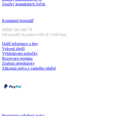
Značky kontaktních čoček
Zákaznický servis
Kontaktní formulář
00800 284 366 78
Od pondělí do pátku 9:00 až 15:00 hod.
Další informace a tipy
Vrácení zboží
Vyhledávání pobočky
Rezervace termínu
Zrušení objednávky
Zákonná práva z vadného plnění
Druhy plateb
Dobírka
Kartou online
Služby a záruky
Bezplatné vyšetření zraku