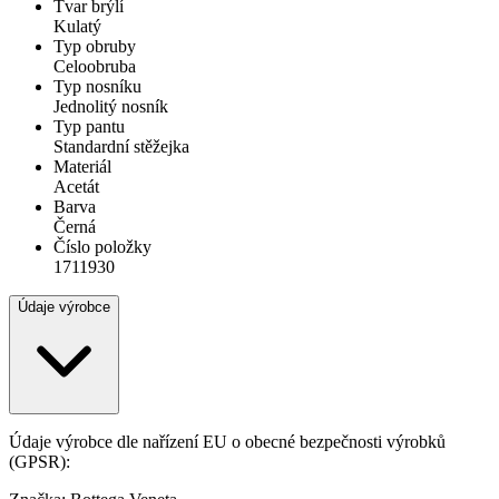
Tvar brýlí
Kulatý
Typ obruby
Celoobruba
Typ nosníku
Jednolitý nosník
Typ pantu
Standardní stěžejka
Materiál
Acetát
Barva
Černá
Číslo položky
1711930
Údaje výrobce
Údaje výrobce dle nařízení EU o obecné bezpečnosti výrobků
(GPSR):