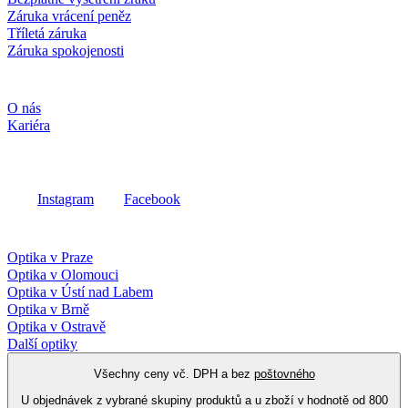
Záruka vrácení peněz
Tříletá záruka
Záruka spokojenosti
Společnost
O nás
Kariéra
Sociální média
Instagram
Facebook
Fielmann ve vašem okolí
Optika v Praze
Optika v Olomouci
Optika v Ústí nad Labem
Optika v Brně
Optika v Ostravě
Další optiky
Všechny ceny vč. DPH a bez
poštovného
U objednávek z vybrané skupiny produktů a u zboží v hodnotě od 800