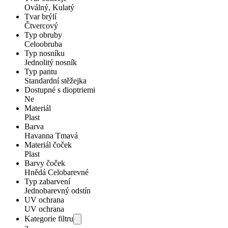
Oválný, Kulatý
Tvar brýlí
Čtvercový
Typ obruby
Celoobruba
Typ nosníku
Jednolitý nosník
Typ pantu
Standardní stěžejka
Dostupné s dioptriemi
Ne
Materiál
Plast
Barva
Havanna Tmavá
Materiál čoček
Plast
Barvy čoček
Hnědá Celobarevné
Typ zabarvení
Jednobarevný odstín
UV ochrana
UV ochrana
Kategorie filtru