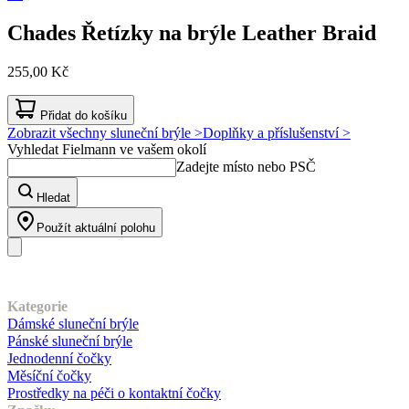
Chades
Řetízky na brýle Leather Braid
255,00 Kč
Přidat do košíku
Zobrazit všechny sluneční brýle >
Doplňky a příslušenství >
Vyhledat Fielmann ve vašem okolí
Zadejte místo nebo PSČ
Hledat
Použít aktuální polohu
Náš sortiment
Kategorie
Dámské sluneční brýle
Pánské sluneční brýle
Jednodenní čočky
Měsíční čočky
Prostředky na péči o kontaktní čočky