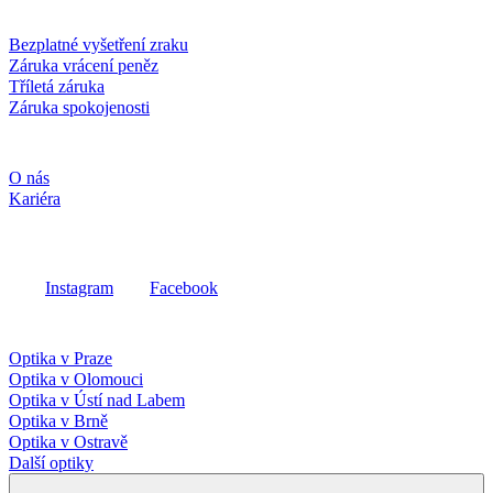
Služby a záruky
Bezplatné vyšetření zraku
Záruka vrácení peněz
Tříletá záruka
Záruka spokojenosti
Společnost
O nás
Kariéra
Sociální média
Instagram
Facebook
Fielmann ve vašem okolí
Optika v Praze
Optika v Olomouci
Optika v Ústí nad Labem
Optika v Brně
Optika v Ostravě
Další optiky