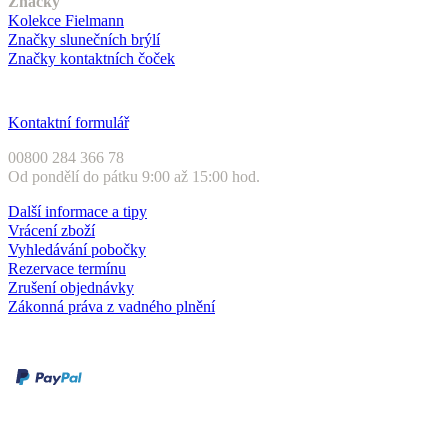
Značky
Kolekce Fielmann
Značky slunečních brýlí
Značky kontaktních čoček
Zákaznický servis
Kontaktní formulář
00800 284 366 78
Od pondělí do pátku 9:00 až 15:00 hod.
Další informace a tipy
Vrácení zboží
Vyhledávání pobočky
Rezervace termínu
Zrušení objednávky
Zákonná práva z vadného plnění
Druhy plateb
Dobírka
Kartou online