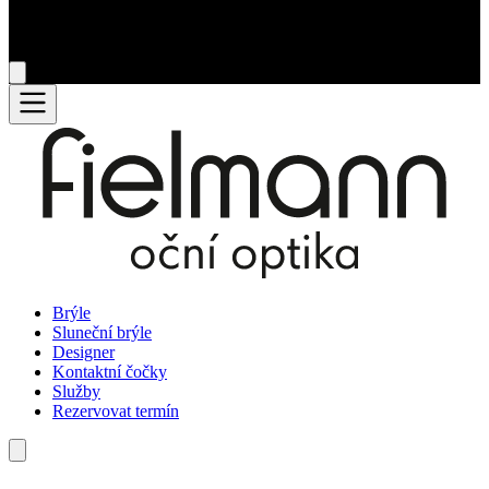
Brýle
Sluneční brýle
Designer
Kontaktní čočky
Služby
Rezervovat termín