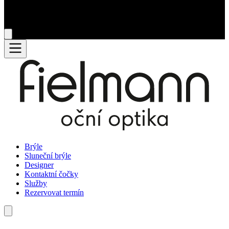
Brýle
Sluneční brýle
Designer
Kontaktní čočky
Služby
Rezervovat termín