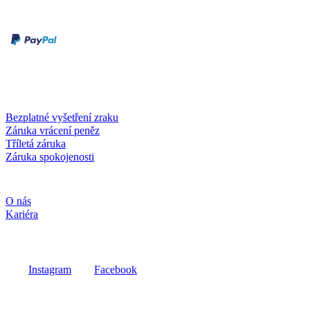
Druhy plateb
Dobírka
Kartou online
Služby a záruky
Bezplatné vyšetření zraku
Záruka vrácení peněz
Tříletá záruka
Záruka spokojenosti
Společnost
O nás
Kariéra
Sociální média
Instagram
Facebook
Fielmann ve vašem okolí