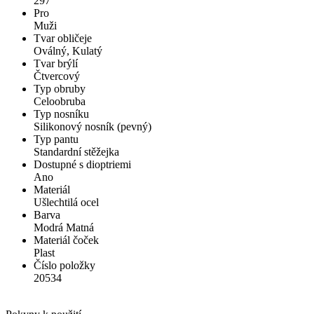
297
Pro
Muži
Tvar obličeje
Oválný, Kulatý
Tvar brýlí
Čtvercový
Typ obruby
Celoobruba
Typ nosníku
Silikonový nosník (pevný)
Typ pantu
Standardní stěžejka
Dostupné s dioptriemi
Ano
Materiál
Ušlechtilá ocel
Barva
Modrá Matná
Materiál čoček
Plast
Číslo položky
20534