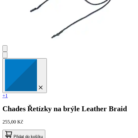
+1
Chades
Řetízky na brýle Leather Braid
255,00 Kč
Přidat do košíku