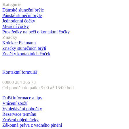
Kategorie
Dámské sluneční brýle
Pánské sluneční brýle
Jednodenní čočky
Měsíční čočky
Prostředky na péči o kontaktní čočky
Značky
Kolekce Fielmann
Značky slunečních brýlí
Značky kontaktních čoček
Zákaznický servis
Kontaktní formulář
00800 284 366 78
Od pondělí do pátku 9:00 až 15:00 hod.
Další informace a tipy
Vrácení zboží
Vyhledávání pobočky
Rezervace termínu
Zrušení objednávky
Zákonná práva z vadného plnění