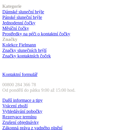
Kategorie
Dámské sluneční brýle
Pánské sluneční brýle
Jednodenní čočky
Měsíční čočky
Prostředky na péči o kontaktní čočky
Značky
Kolekce Fielmann
Značky slunečních brýlí
Značky kontaktních čoček
Zákaznický servis
Kontaktní formulář
00800 284 366 78
Od pondělí do pátku 9:00 až 15:00 hod.
Další informace a tipy
Vrácení zboží
Vyhledávání pobočky
Rezervace termínu
Zrušení objednávky
Zákonná práva z vadného plnění