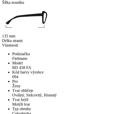
Šířka nosníku
135 mm
Délka stranic
Vlastnosti
Podznačka
Fielmann
Model
BD 458 FA
Kód barvy výrobce
094
Pro
Ženy
Tvar obličeje
Oválný, Srdcovitý, Hranatý
Tvar brýlí
Motýlí tvar
Typ obruby
Celoobruba