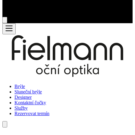
Brýle
Sluneční brýle
Designer
Kontaktní čočky
Služby
Rezervovat termín