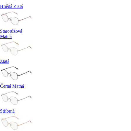
Hnědá Zlatá
Starorůžová
Matná
Zlatá
Černá Matná
Stříbrná