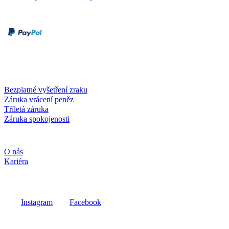
Druhy plateb
Dobírka
Kartou online
Služby a záruky
Bezplatné vyšetření zraku
Záruka vrácení peněz
Tříletá záruka
Záruka spokojenosti
Společnost
O nás
Kariéra
Sociální média
Instagram
Facebook
Fielmann ve vašem okolí