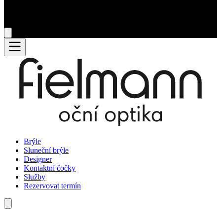
Brýle
Sluneční brýle
Designer
Kontaktní čočky
Služby
Rezervovat termín