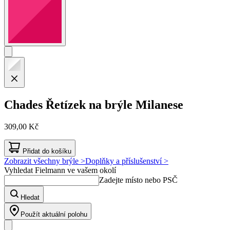
Chades
Řetízek na brýle Milanese
309,00 Kč
Přidat do košíku
Zobrazit všechny brýle >
Doplňky a příslušenství >
Vyhledat Fielmann ve vašem okolí
Zadejte místo nebo PSČ
Hledat
Použít aktuální polohu