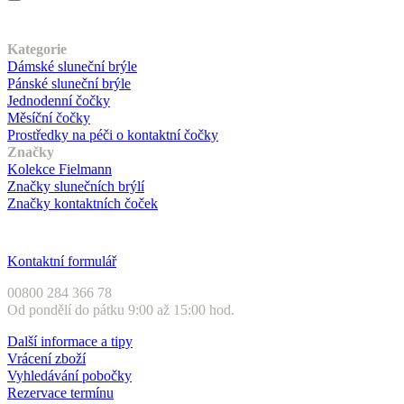
Náš sortiment
Kategorie
Dámské sluneční brýle
Pánské sluneční brýle
Jednodenní čočky
Měsíční čočky
Prostředky na péči o kontaktní čočky
Značky
Kolekce Fielmann
Značky slunečních brýlí
Značky kontaktních čoček
Zákaznický servis
Kontaktní formulář
00800 284 366 78
Od pondělí do pátku 9:00 až 15:00 hod.
Další informace a tipy
Vrácení zboží
Vyhledávání pobočky
Rezervace termínu