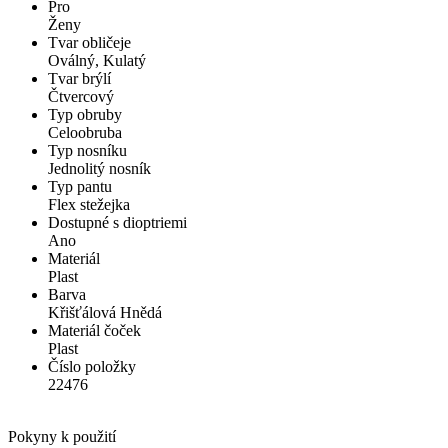
Pro
Ženy
Tvar obličeje
Oválný, Kulatý
Tvar brýlí
Čtvercový
Typ obruby
Celoobruba
Typ nosníku
Jednolitý nosník
Typ pantu
Flex stežejka
Dostupné s dioptriemi
Ano
Materiál
Plast
Barva
Křišťálová Hnědá
Materiál čoček
Plast
Číslo položky
22476
Pokyny k použití