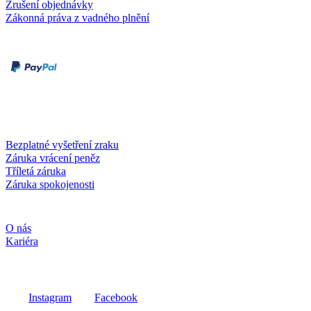
Zrušení objednávky
Zákonná práva z vadného plnění
Druhy plateb
Dobírka
Kartou online
Služby a záruky
Bezplatné vyšetření zraku
Záruka vrácení peněz
Tříletá záruka
Záruka spokojenosti
Společnost
O nás
Kariéra
Sociální média
Instagram
Facebook