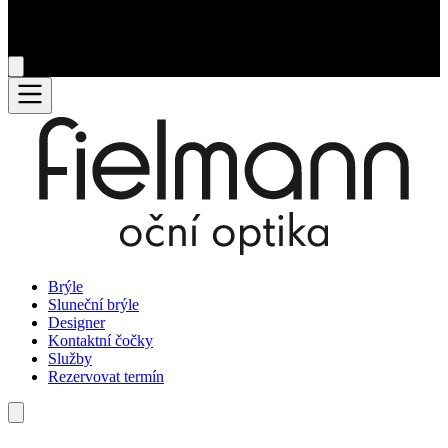
Brýle
Sluneční brýle
Designer
Kontaktní čočky
Služby
Rezervovat termín