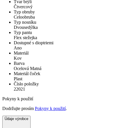
Tvar brýlí
Čtvercový
Typ obruby
Celoobruba
Typ nosníku
Dvousedýlka
Typ pantu
Flex stežejka
Dostupné s dioptriemi
Ano
Materiál
Kov
Barva
Ocelová Matná
Materiál čoček
Plast
Číslo položky
22021
Pokyny k použití
Dodržujte prosím
Pokyny k použití
.
Údaje výrobce