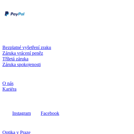
Druhy plateb
Dobírka
Kartou online
Služby a záruky
Bezplatné vyšetření zraku
Záruka vrácení peněz
Tříletá záruka
Záruka spokojenosti
Společnost
O nás
Kariéra
Sociální média
Instagram
Facebook
Fielmann ve vašem okolí
Optika v Praze