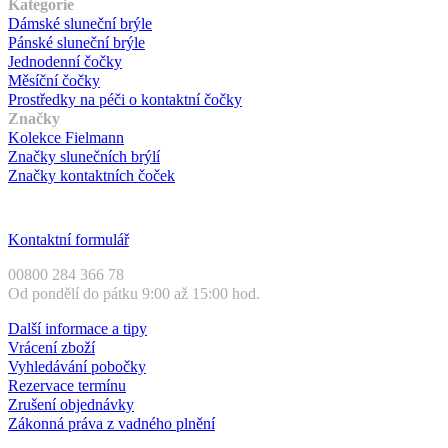
Kategorie
Dámské sluneční brýle
Pánské sluneční brýle
Jednodenní čočky
Měsíční čočky
Prostředky na péči o kontaktní čočky
Značky
Kolekce Fielmann
Značky slunečních brýlí
Značky kontaktních čoček
Zákaznický servis
Kontaktní formulář
00800 284 366 78
Od pondělí do pátku 9:00 až 15:00 hod.
Další informace a tipy
Vrácení zboží
Vyhledávání pobočky
Rezervace termínu
Zrušení objednávky
Zákonná práva z vadného plnění