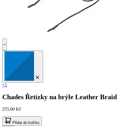
+1
Chades
Řetízky na brýle Leather Braid
255,00 Kč
Přidat do košíku