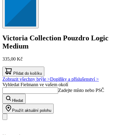
Victoria Collection
Pouzdro Logic
Medium
335,00 Kč
Přidat do košíku
Zobrazit všechny brýle >
Doplňky a příslušenství >
Vyhledat Fielmann ve vašem okolí
Zadejte místo nebo PSČ
Hledat
Použít aktuální polohu
Náš sortiment