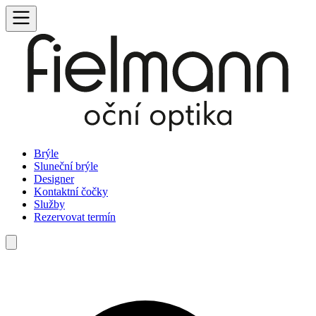
Brýle
Sluneční brýle
Designer
Kontaktní čočky
Služby
Rezervovat termín