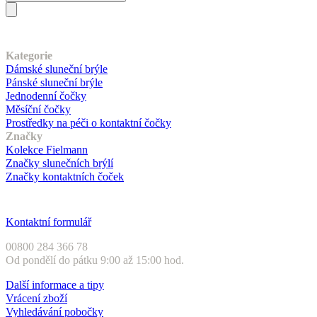
Náš sortiment
Kategorie
Dámské sluneční brýle
Pánské sluneční brýle
Jednodenní čočky
Měsíční čočky
Prostředky na péči o kontaktní čočky
Značky
Kolekce Fielmann
Značky slunečních brýlí
Značky kontaktních čoček
Zákaznický servis
Kontaktní formulář
00800 284 366 78
Od pondělí do pátku 9:00 až 15:00 hod.
Další informace a tipy
Vrácení zboží
Vyhledávání pobočky