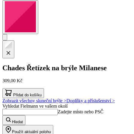
Chades
Řetízek na brýle Milanese
309,00 Kč
Přidat do košíku
Zobrazit všechny sluneční brýle >
Doplňky a příslušenství >
Vyhledat Fielmann ve vašem okolí
Zadejte místo nebo PSČ
Hledat
Použít aktuální polohu