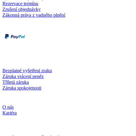
Rezervace termínu
Zrušení objednávky
Zákonná práva z vadného plnění
Druhy plateb
Dobírka
Kartou online
Služby a záruky
Bezplatné vyšetření zraku
Záruka vrácení peněz
Tříletá záruka
Záruka spokojenosti
Společnost
O nás
Kariéra
Sociální média