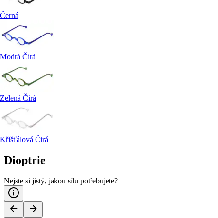
Černá
Modrá Čirá
Zelená Čirá
Křišťálová Čirá
Dioptrie
Nejste si jistý, jakou sílu potřebujete?