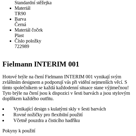
Standardní stěžejka
Materiál
TR90
Barva
Černá
Materiál čoček
Plast
Číslo položky
722989
Fielmann INTERIM 001
Hotové brýle na čtení Fielmann INTERIM 001 vynikají svým
zvláštním designem a podporují vás při vidění nejmenších věcí. S
tímto společníkem se každá každodenní situace stane výjimečnou!
Tyto brýle na čtení jsou k dispozici v šesti barvách a jsou stylovým
doplňkem každého outfitu.
Vynikající design s kulatými skly v šesti barvách
Rovné nožičky pro flexibilní použití
Včetně pouzdra a čisticího hadříku
Pokyny k použití