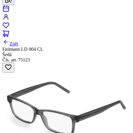
Zpět
Fielmann LD 004 CL
Šedá
Čís. art. 75123