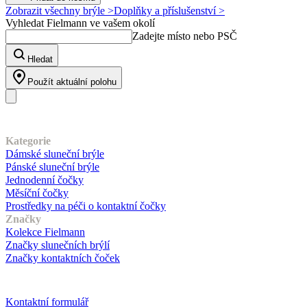
Zobrazit všechny brýle >
Doplňky a příslušenství >
Vyhledat Fielmann ve vašem okolí
Zadejte místo nebo PSČ
Hledat
Použít aktuální polohu
Náš sortiment
Kategorie
Dámské sluneční brýle
Pánské sluneční brýle
Jednodenní čočky
Měsíční čočky
Prostředky na péči o kontaktní čočky
Značky
Kolekce Fielmann
Značky slunečních brýlí
Značky kontaktních čoček
Zákaznický servis
Kontaktní formulář