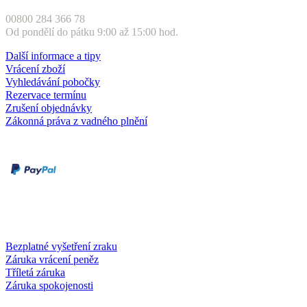
00800 284 366 78
Od pondělí do pátku 9:00 až 15:00 hod.
Další informace a tipy
Vrácení zboží
Vyhledávání pobočky
Rezervace termínu
Zrušení objednávky
Zákonná práva z vadného plnění
Druhy plateb
Dobírka
Kartou online
Služby a záruky
Bezplatné vyšetření zraku
Záruka vrácení peněz
Tříletá záruka
Záruka spokojenosti