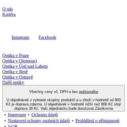
Společnost
O nás
Kariéra
Sociální média
Instagram
Facebook
Fielmann ve vašem okolí
Optika v Praze
Optika v Olomouci
Optika v Ústí nad Labem
Optika v Brně
Optika v Ostravě
Další optiky
Všechny ceny vč. DPH a bez
poštovného
U objednávek z vybrané skupiny produktů a u zboží v hodnotě od 800
Kč je doprava zdarma. U objednávek v hodnotě nižší než 800 Kč stojí
doprava 39 Kč. Vaši objednávku bude doručovat Zásilkovna
Impresum
Ochrana údajů
Nastavení ochrany osobních údajů
Prohlášení o přístupnosti
VOP