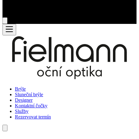
Brýle
Sluneční brýle
Designer
Kontaktní čočky
Služby
Rezervovat termín