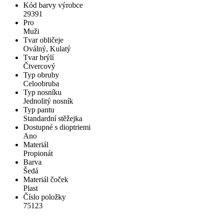
Kód barvy výrobce
29391
Pro
Muži
Tvar obličeje
Oválný, Kulatý
Tvar brýlí
Čtvercový
Typ obruby
Celoobruba
Typ nosníku
Jednolitý nosník
Typ pantu
Standardní stěžejka
Dostupné s dioptriemi
Ano
Materiál
Propionát
Barva
Šedá
Materiál čoček
Plast
Číslo položky
75123