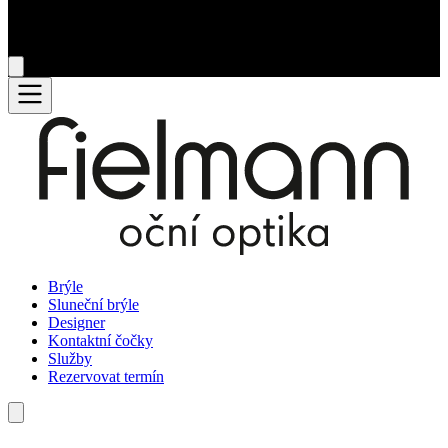
Brýle
Sluneční brýle
Designer
Kontaktní čočky
Služby
Rezervovat termín