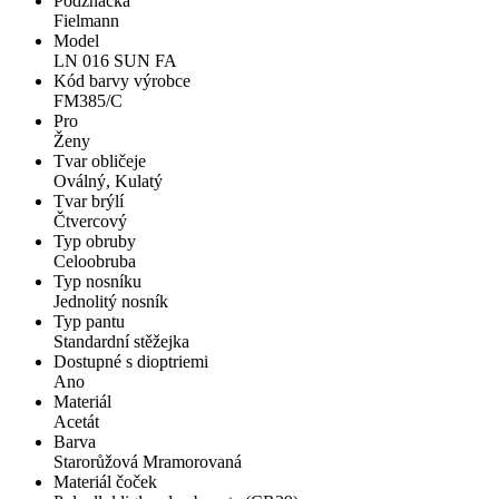
Podznačka
Fielmann
Model
LN 016 SUN FA
Kód barvy výrobce
FM385/C
Pro
Ženy
Tvar obličeje
Oválný, Kulatý
Tvar brýlí
Čtvercový
Typ obruby
Celoobruba
Typ nosníku
Jednolitý nosník
Typ pantu
Standardní stěžejka
Dostupné s dioptriemi
Ano
Materiál
Acetát
Barva
Starorůžová Mramorovaná
Materiál čoček