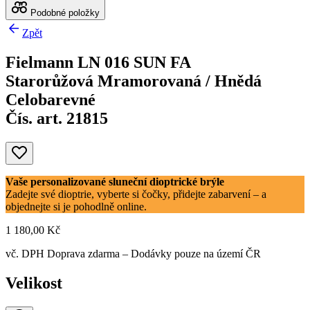
Podobné položky
Zpět
Fielmann LN 016 SUN FA
Starorůžová Mramorovaná / Hnědá
Celobarevné
Čís. art. 21815
Vaše personalizované sluneční dioptrické brýle
Zadejte své dioptrie, vyberte si čočky, přidejte zabarvení – a
objednejte si je pohodlně online.
1 180,00 Kč
vč. DPH
Doprava zdarma
– Dodávky pouze na území ČR
Velikost