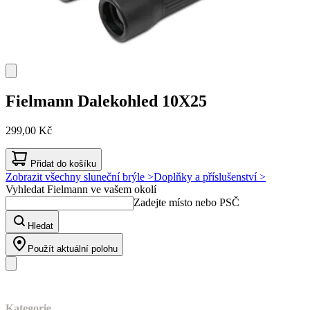
Fielmann
Dalekohled 10X25
299,00 Kč
Přidat do košíku
Zobrazit všechny sluneční brýle >
Doplňky a příslušenství >
Vyhledat Fielmann ve vašem okolí
Zadejte místo nebo PSČ
Hledat
Použít aktuální polohu
Náš sortiment
Kategorie