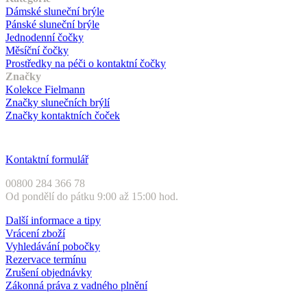
Dámské sluneční brýle
Pánské sluneční brýle
Jednodenní čočky
Měsíční čočky
Prostředky na péči o kontaktní čočky
Značky
Kolekce Fielmann
Značky slunečních brýlí
Značky kontaktních čoček
Zákaznický servis
Kontaktní formulář
00800 284 366 78
Od pondělí do pátku 9:00 až 15:00 hod.
Další informace a tipy
Vrácení zboží
Vyhledávání pobočky
Rezervace termínu
Zrušení objednávky
Zákonná práva z vadného plnění