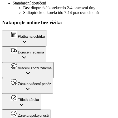
Standardní doručení
Bez dioptrické korekce
do 2-4 pracovní dny
S dioptrickou korekcí
do 7-14 pracovních dnů
Nakupujte online bez rizika
Platba na dobírku
Doručení zdarma
Vrácení zboží zdarma
Záruka vrácení peněz
Tříletá záruka
Záruka spokojenosti