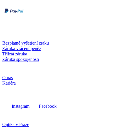
Druhy plateb
Dobírka
Kartou online
Služby a záruky
Bezplatné vyšetření zraku
Záruka vrácení peněz
Tříletá záruka
Záruka spokojenosti
Společnost
O nás
Kariéra
Sociální média
Instagram
Facebook
Fielmann ve vašem okolí
Optika v Praze