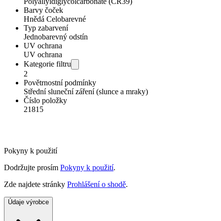
Polyallyldiglycolcarbonate (CR39)
Barvy čoček
Hnědá Celobarevné
Typ zabarvení
Jednobarevný odstín
UV ochrana
UV ochrana
Kategorie filtru
2
Povětrnostní podmínky
Střední sluneční záření (slunce a mraky)
Číslo položky
21815
Pokyny k použití
Dodržujte prosím
Pokyny k použití
.
Zde najdete stránky
Prohlášení o shodě
.
Údaje výrobce