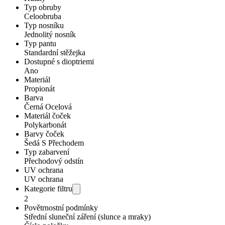
Typ obruby
Celoobruba
Typ nosníku
Jednolitý nosník
Typ pantu
Standardní stěžejka
Dostupné s dioptriemi
Ano
Materiál
Propionát
Barva
Černá Ocelová
Materiál čoček
Polykarbonát
Barvy čoček
Šedá S Přechodem
Typ zabarvení
Přechodový odstín
UV ochrana
UV ochrana
Kategorie filtru
2
Povětrnostní podmínky
Střední sluneční záření (slunce a mraky)