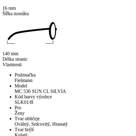
16 mm
Šířka nosníku
140 mm
Délka stranic
Vlastnosti
Podznačka
Fielmann
Model
MC 530 SUN CL SILVIA
Kód barvy výrobce
SLK01/B
Pro
Ženy
Tvar obličeje
Oválný, Srdcovitý, Hranatý
Tvar brýlí
Kulatý