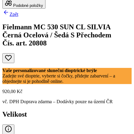
Podobné položky
Zpět
Fielmann MC 530 SUN CL SILVIA
Černá Ocelová / Šedá S Přechodem
Čís. art. 20808
Vaše personalizované sluneční dioptrické brýle
Zadejte své dioptrie, vyberte si čočky, přidejte zabarvení – a
objednejte si je pohodlně online.
920,00 Kč
vč. DPH
Doprava zdarma
– Dodávky pouze na území ČR
Velikost