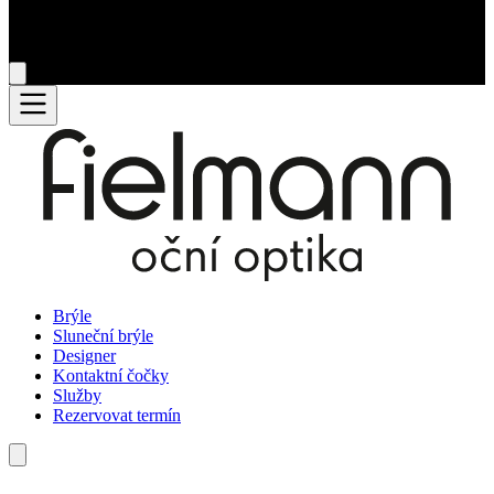
Brýle
Sluneční brýle
Designer
Kontaktní čočky
Služby
Rezervovat termín