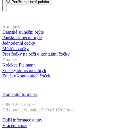
Použít aktuální polohu
Náš sortiment
Kategorie
Dámské sluneční brýle
Pánské sluneční brýle
Jednodenní čočky
Měsíční čočky
Prostředky na péči o kontaktní čočky
Značky
Kolekce Fielmann
Značky slunečních brýlí
Značky kontaktních čoček
Zákaznický servis
Kontaktní formulář
00800 284 366 78
Od pondělí do pátku 9:00 až 15:00 hod.
Další informace a tipy
Vrácení zboží