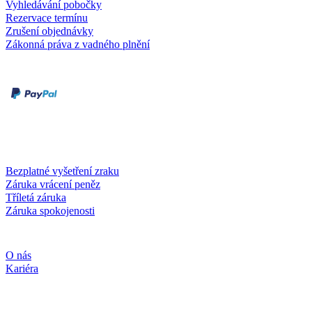
Vyhledávání pobočky
Rezervace termínu
Zrušení objednávky
Zákonná práva z vadného plnění
Druhy plateb
Dobírka
Kartou online
Služby a záruky
Bezplatné vyšetření zraku
Záruka vrácení peněz
Tříletá záruka
Záruka spokojenosti
Společnost
O nás
Kariéra
Sociální média