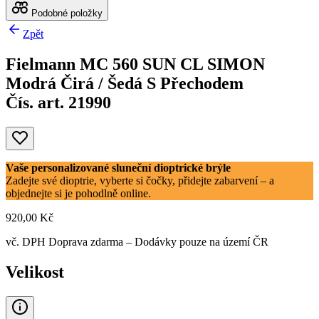
Podobné položky
Zpět
Fielmann MC 560 SUN CL SIMON
Modrá Čirá / Šedá S Přechodem
Čís. art. 21990
Vaše personalizované sluneční dioptrické brýle
Zadejte své dioptrie, vyberte si čočky, přidejte zabarvení – a
objednejte si je pohodlně online.
920,00 Kč
vč. DPH
Doprava zdarma
– Dodávky pouze na území ČR
Velikost