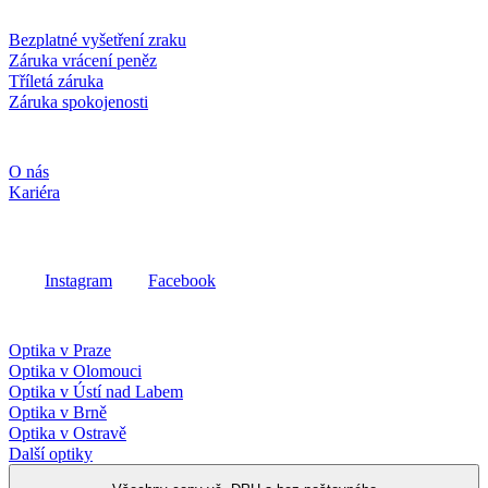
Služby a záruky
Bezplatné vyšetření zraku
Záruka vrácení peněz
Tříletá záruka
Záruka spokojenosti
Společnost
O nás
Kariéra
Sociální média
Instagram
Facebook
Fielmann ve vašem okolí
Optika v Praze
Optika v Olomouci
Optika v Ústí nad Labem
Optika v Brně
Optika v Ostravě
Další optiky