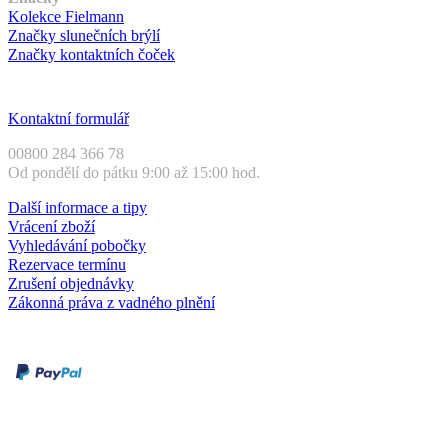
Kolekce Fielmann
Značky slunečních brýlí
Značky kontaktních čoček
Zákaznický servis
Kontaktní formulář
00800 284 366 78
Od pondělí do pátku 9:00 až 15:00 hod.
Další informace a tipy
Vrácení zboží
Vyhledávání pobočky
Rezervace termínu
Zrušení objednávky
Zákonná práva z vadného plnění
Druhy plateb
Dobírka
Kartou online