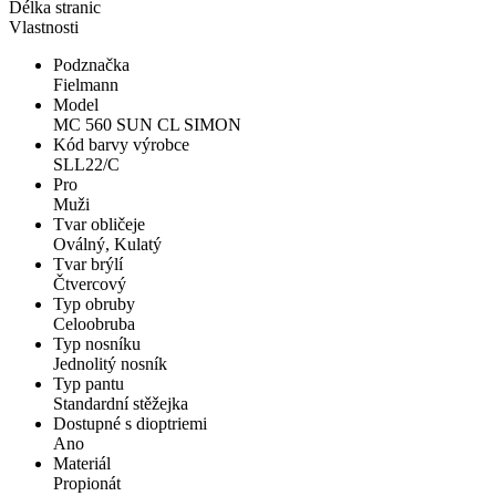
Délka stranic
Vlastnosti
Podznačka
Fielmann
Model
MC 560 SUN CL SIMON
Kód barvy výrobce
SLL22/C
Pro
Muži
Tvar obličeje
Oválný, Kulatý
Tvar brýlí
Čtvercový
Typ obruby
Celoobruba
Typ nosníku
Jednolitý nosník
Typ pantu
Standardní stěžejka
Dostupné s dioptriemi
Ano
Materiál
Propionát