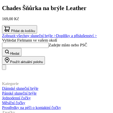
Chades
Šňůrka na brýle Leather
169,00 Kč
Přidat do košíku
Zobrazit všechny sluneční brýle >
Doplňky a příslušenství >
Vyhledat Fielmann ve vašem okolí
Zadejte místo nebo PSČ
Hledat
Použít aktuální polohu
Náš sortiment
Kategorie
Dámské sluneční brýle
Pánské sluneční brýle
Jednodenní čočky
Měsíční čočky
Prostředky na péči o kontaktní čočky
Značky