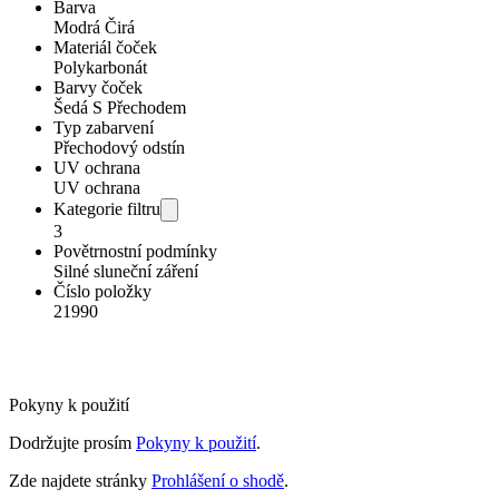
Barva
Modrá Čirá
Materiál čoček
Polykarbonát
Barvy čoček
Šedá S Přechodem
Typ zabarvení
Přechodový odstín
UV ochrana
UV ochrana
Kategorie filtru
3
Povětrnostní podmínky
Silné sluneční záření
Číslo položky
21990
Pokyny k použití
Dodržujte prosím
Pokyny k použití
.
Zde najdete stránky
Prohlášení o shodě
.