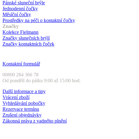
Pánské sluneční brýle
Jednodenní čočky
Měsíční čočky
Prostředky na péči o kontaktní čočky
Značky
Kolekce Fielmann
Značky slunečních brýlí
Značky kontaktních čoček
Zákaznický servis
Kontaktní formulář
00800 284 366 78
Od pondělí do pátku 9:00 až 15:00 hod.
Další informace a tipy
Vrácení zboží
Vyhledávání pobočky
Rezervace termínu
Zrušení objednávky
Zákonná práva z vadného plnění
Druhy plateb