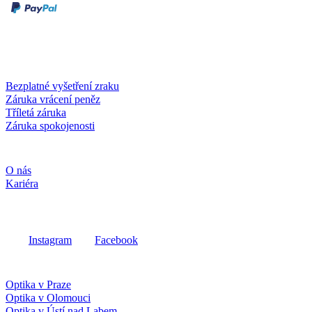
Dobírka
Kartou online
Služby a záruky
Bezplatné vyšetření zraku
Záruka vrácení peněz
Tříletá záruka
Záruka spokojenosti
Společnost
O nás
Kariéra
Sociální média
Instagram
Facebook
Fielmann ve vašem okolí
Optika v Praze
Optika v Olomouci
Optika v Ústí nad Labem