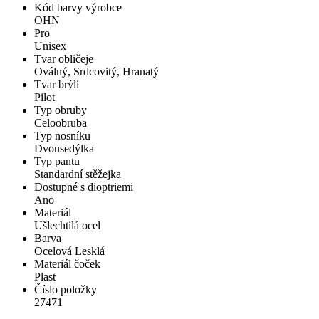
Kód barvy výrobce
OHN
Pro
Unisex
Tvar obličeje
Oválný, Srdcovitý, Hranatý
Tvar brýlí
Pilot
Typ obruby
Celoobruba
Typ nosníku
Dvousedýlka
Typ pantu
Standardní stěžejka
Dostupné s dioptriemi
Ano
Materiál
Ušlechtilá ocel
Barva
Ocelová Lesklá
Materiál čoček
Plast
Číslo položky
27471