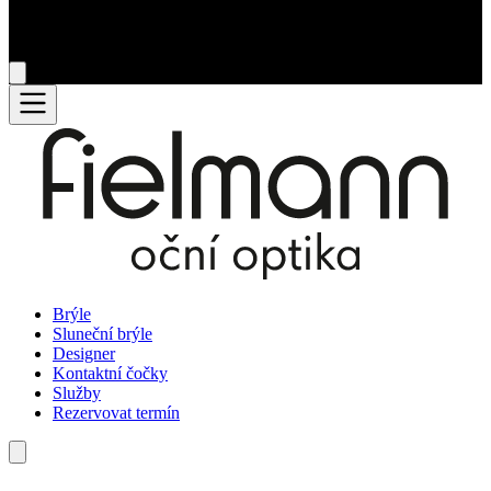
Brýle
Sluneční brýle
Designer
Kontaktní čočky
Služby
Rezervovat termín