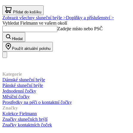
Přidat do košíku
Zobrazit všechny sluneční brýle >
Doplňky a příslušenství >
Vyhledat Fielmann ve vašem okolí
Zadejte místo nebo PSČ
Hledat
Použít aktuální polohu
Náš sortiment
Kategorie
Dámské sluneční brýle
Pánské sluneční brýle
Jednodenní čočky
Měsíční čočky
Prostředky na péči o kontaktní čočky
Značky
Kolekce Fielmann
Značky slunečních brýlí
Značky kontaktních čoček