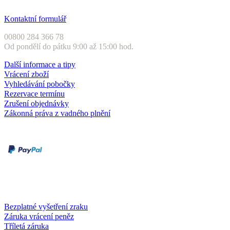
Zákaznický servis
Kontaktní formulář
00800 284 366 78
Od pondělí do pátku 9:00 až 15:00 hod.
Další informace a tipy
Vrácení zboží
Vyhledávání pobočky
Rezervace termínu
Zrušení objednávky
Zákonná práva z vadného plnění
Druhy plateb
Dobírka
Kartou online
Služby a záruky
Bezplatné vyšetření zraku
Záruka vrácení peněz
Tříletá záruka