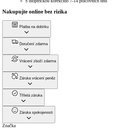
S dioptrickou korekcí
do 7-14 pracovních dnů
Nakupujte online bez rizika
Platba na dobírku
Doručení zdarma
Vrácení zboží zdarma
Záruka vrácení peněz
Tříletá záruka
Záruka spokojenosti
Značka