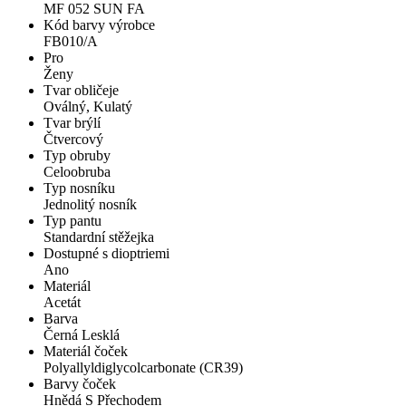
MF 052 SUN FA
Kód barvy výrobce
FB010/A
Pro
Ženy
Tvar obličeje
Oválný, Kulatý
Tvar brýlí
Čtvercový
Typ obruby
Celoobruba
Typ nosníku
Jednolitý nosník
Typ pantu
Standardní stěžejka
Dostupné s dioptriemi
Ano
Materiál
Acetát
Barva
Černá Lesklá
Materiál čoček
Polyallyldiglycolcarbonate (CR39)
Barvy čoček
Hnědá S Přechodem