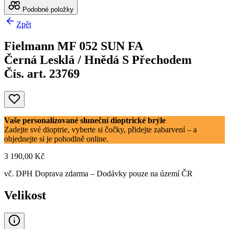
Podobné položky
Zpět
Fielmann MF 052 SUN FA
Černá Lesklá / Hnědá S Přechodem
Čís. art. 23769
Vaše personalizované sluneční dioptrické brýle
Zadejte své dioptrie, vyberte si čočky, přidejte zabarvení – a
objednejte si je pohodlně online.
3 190,00 Kč
vč. DPH
Doprava zdarma
– Dodávky pouze na území ČR
Velikost