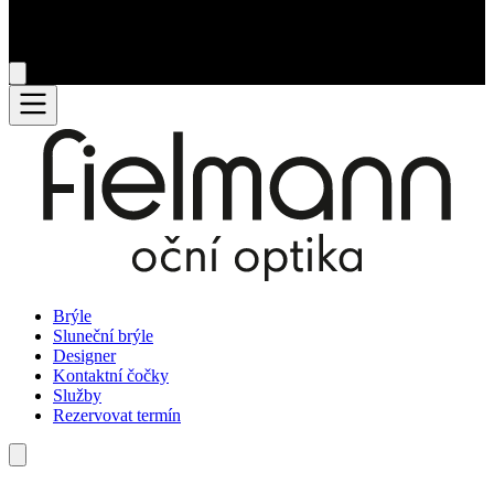
Brýle
Sluneční brýle
Designer
Kontaktní čočky
Služby
Rezervovat termín