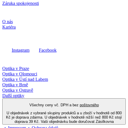
Záruka spokojenosti
Společnost
O nás
Kariéra
Sociální média
Instagram
Facebook
Fielmann ve vašem okolí
Optika v Praze
Optika v Olomouci
Optika v Ústí nad Labem
Optika v Brně
Optika v Ostravě
Další optiky
Všechny ceny vč. DPH a bez
poštovného
U objednávek z vybrané skupiny produktů a u zboží v hodnotě od 800
Kč je doprava zdarma. U objednávek v hodnotě nižší než 800 Kč stojí
doprava 39 Kč. Vaši objednávku bude doručovat Zásilkovna
Impresum
Ochrana údajů