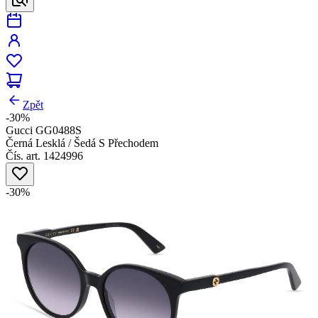
Zpět
-30%
Gucci GG0488S
Černá Lesklá / Šedá S Přechodem
Čís. art. 1424996
-30%