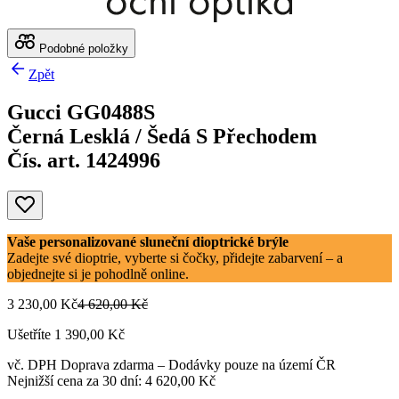
Podobné položky
Zpět
Gucci GG0488S
Černá Lesklá / Šedá S Přechodem
Čís. art. 1424996
Vaše personalizované sluneční dioptrické brýle
Zadejte své dioptrie, vyberte si čočky, přidejte zabarvení – a
objednejte si je pohodlně online.
3 230,00 Kč
4 620,00 Kč
Ušetříte 1 390,00 Kč
vč. DPH
Doprava zdarma
– Dodávky pouze na území ČR
Nejnižší cena za 30 dní: 4 620,00 Kč