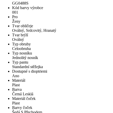
GG0488S
Kód barvy výrobce
001
Pro
Ženy
Tvar obličeje
Oválný, Srdcovitý, Hranatý
Tvar brýlí
Oválný
Typ obruby
Celoobruba
Typ nosníku
Jednolitý nosník
Typ pantu
Standardní stěžejka
Dostupné s dioptriemi
Ano
Materiál
Plast
Barva
Černá Lesklá
Materiál čoček
Plast
Barvy čoček
Šedá S Přechodem