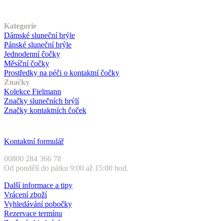
Náš sortiment
Kategorie
Dámské sluneční brýle
Pánské sluneční brýle
Jednodenní čočky
Měsíční čočky
Prostředky na péči o kontaktní čočky
Značky
Kolekce Fielmann
Značky slunečních brýlí
Značky kontaktních čoček
Zákaznický servis
Kontaktní formulář
00800 284 366 78
Od pondělí do pátku 9:00 až 15:00 hod.
Další informace a tipy
Vrácení zboží
Vyhledávání pobočky
Rezervace termínu