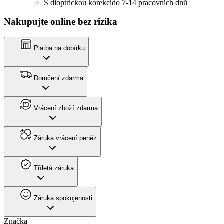
S dioptrickou korekcí
do 7-14 pracovních dnů
Nakupujte online bez rizika
Platba na dobírku
Doručení zdarma
Vrácení zboží zdarma
Záruka vrácení peněz
Tříletá záruka
Záruka spokojenosti
Značka