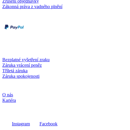
Zrušení objednávky
Zákonná práva z vadného plnění
Druhy plateb
Dobírka
Kartou online
Služby a záruky
Bezplatné vyšetření zraku
Záruka vrácení peněz
Tříletá záruka
Záruka spokojenosti
Společnost
O nás
Kariéra
Sociální média
Instagram
Facebook