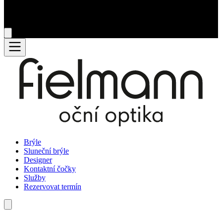
Brýle
Sluneční brýle
Designer
Kontaktní čočky
Služby
Rezervovat termín