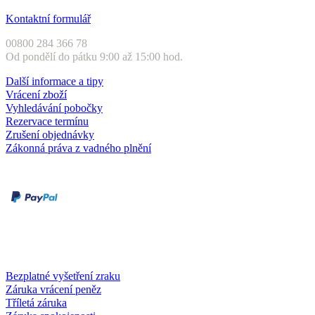
Zákaznický servis
Kontaktní formulář
00800 284 366 78
Od pondělí do pátku 9:00 až 15:00 hod.
Další informace a tipy
Vrácení zboží
Vyhledávání pobočky
Rezervace termínu
Zrušení objednávky
Zákonná práva z vadného plnění
Druhy plateb
Dobírka
Kartou online
Služby a záruky
Bezplatné vyšetření zraku
Záruka vrácení peněz
Tříletá záruka