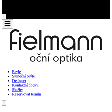
Brýle
Sluneční brýle
Designer
Kontaktní čočky
Služby
Rezervovat termín