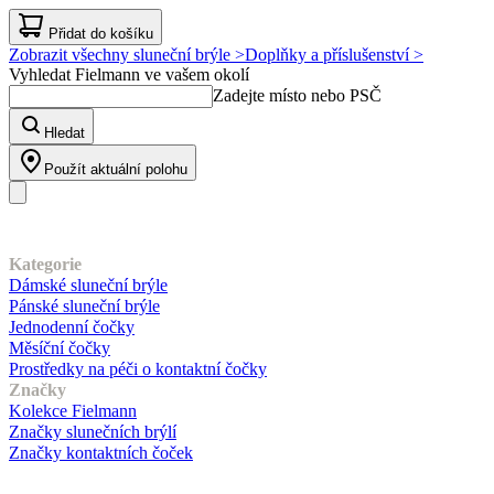
Přidat do košíku
Zobrazit všechny sluneční brýle >
Doplňky a příslušenství >
Vyhledat Fielmann ve vašem okolí
Zadejte místo nebo PSČ
Hledat
Použít aktuální polohu
Náš sortiment
Kategorie
Dámské sluneční brýle
Pánské sluneční brýle
Jednodenní čočky
Měsíční čočky
Prostředky na péči o kontaktní čočky
Značky
Kolekce Fielmann
Značky slunečních brýlí
Značky kontaktních čoček