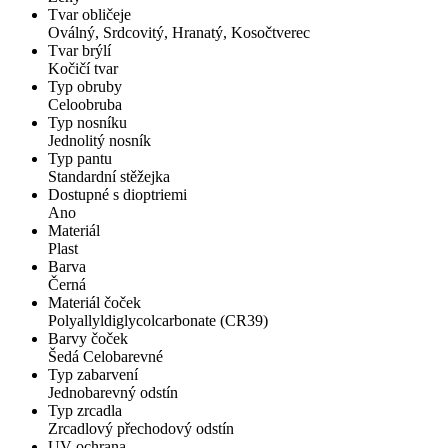
Tvar obličeje
Oválný, Srdcovitý, Hranatý, Kosočtverec
Tvar brýlí
Kočičí tvar
Typ obruby
Celoobruba
Typ nosníku
Jednolitý nosník
Typ pantu
Standardní stěžejka
Dostupné s dioptriemi
Ano
Materiál
Plast
Barva
Černá
Materiál čoček
Polyallyldiglycolcarbonate (CR39)
Barvy čoček
Šedá Celobarevné
Typ zabarvení
Jednobarevný odstín
Typ zrcadla
Zrcadlový přechodový odstín
UV ochrana