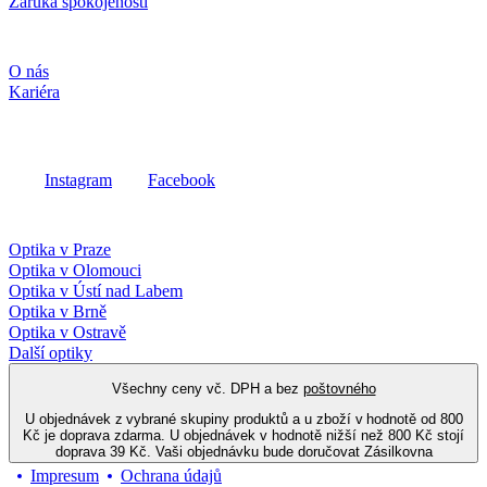
Záruka spokojenosti
Společnost
O nás
Kariéra
Sociální média
Instagram
Facebook
Fielmann ve vašem okolí
Optika v Praze
Optika v Olomouci
Optika v Ústí nad Labem
Optika v Brně
Optika v Ostravě
Další optiky
Všechny ceny vč. DPH a bez
poštovného
U objednávek z vybrané skupiny produktů a u zboží v hodnotě od 800
Kč je doprava zdarma. U objednávek v hodnotě nižší než 800 Kč stojí
doprava 39 Kč. Vaši objednávku bude doručovat Zásilkovna
Impresum
Ochrana údajů