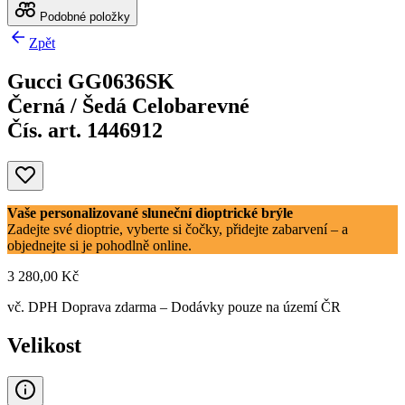
Podobné položky
Zpět
Gucci GG0636SK
Černá / Šedá Celobarevné
Čís. art. 1446912
Vaše personalizované sluneční dioptrické brýle
Zadejte své dioptrie, vyberte si čočky, přidejte zabarvení – a
objednejte si je pohodlně online.
3 280,00 Kč
vč. DPH
Doprava zdarma
– Dodávky pouze na území ČR
Velikost