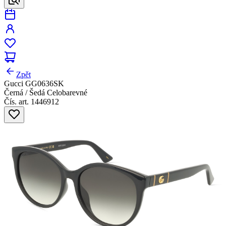
Zpět
Gucci GG0636SK
Černá / Šedá Celobarevné
Čís. art. 1446912