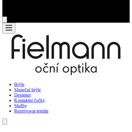
Brýle
Sluneční brýle
Designer
Kontaktní čočky
Služby
Rezervovat termín