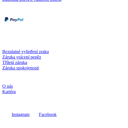
Druhy plateb
Dobírka
Kartou online
Služby a záruky
Bezplatné vyšetření zraku
Záruka vrácení peněz
Tříletá záruka
Záruka spokojenosti
Společnost
O nás
Kariéra
Sociální média
Instagram
Facebook
Fielmann ve vašem okolí