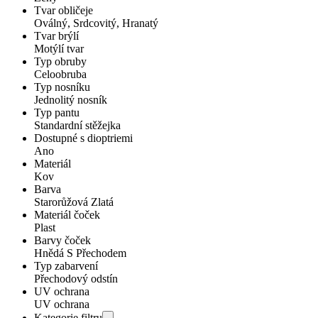
Tvar obličeje
Oválný, Srdcovitý, Hranatý
Tvar brýlí
Motýlí tvar
Typ obruby
Celoobruba
Typ nosníku
Jednolitý nosník
Typ pantu
Standardní stěžejka
Dostupné s dioptriemi
Ano
Materiál
Kov
Barva
Starorůžová Zlatá
Materiál čoček
Plast
Barvy čoček
Hnědá S Přechodem
Typ zabarvení
Přechodový odstín
UV ochrana
UV ochrana
Kategorie filtru