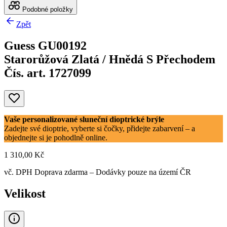
Podobné položky
Zpět
Guess GU00192
Starorůžová Zlatá / Hnědá S Přechodem
Čís. art. 1727099
Vaše personalizované sluneční dioptrické brýle
Zadejte své dioptrie, vyberte si čočky, přidejte zabarvení – a
objednejte si je pohodlně online.
1 310,00 Kč
vč. DPH
Doprava zdarma
– Dodávky pouze na území ČR
Velikost