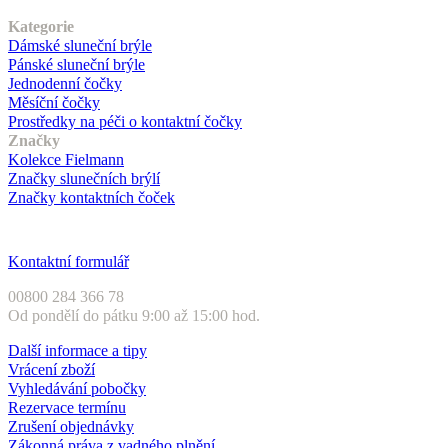
Náš sortiment
Kategorie
Dámské sluneční brýle
Pánské sluneční brýle
Jednodenní čočky
Měsíční čočky
Prostředky na péči o kontaktní čočky
Značky
Kolekce Fielmann
Značky slunečních brýlí
Značky kontaktních čoček
Zákaznický servis
Kontaktní formulář
00800 284 366 78
Od pondělí do pátku 9:00 až 15:00 hod.
Další informace a tipy
Vrácení zboží
Vyhledávání pobočky
Rezervace termínu
Zrušení objednávky
Zákonná práva z vadného plnění