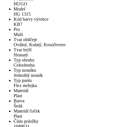
HUGO
Model
HG 1315
Kód barvy výrobce
KB7
Pro
Muži
Tvar obličeje
Oválný, Kulatý, Kosočtverec
Tvar brýlí
Hranatý
Typ obruby
Celoobruba
Typ nosníku
Jednolitý nosník
Typ pantu
Flex stežejka
Materiál
Plast
Barva
Šedá
Materiál čoček
Plast
Číslo položky
1689631