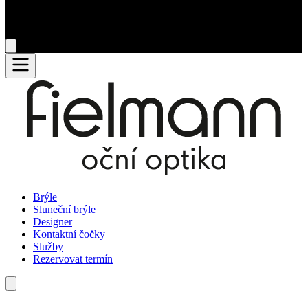
Brýle
Sluneční brýle
Designer
Kontaktní čočky
Služby
Rezervovat termín