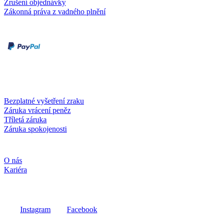
Zrušení objednávky
Zákonná práva z vadného plnění
Druhy plateb
Dobírka
Kartou online
Služby a záruky
Bezplatné vyšetření zraku
Záruka vrácení peněz
Tříletá záruka
Záruka spokojenosti
Společnost
O nás
Kariéra
Sociální média
Instagram
Facebook