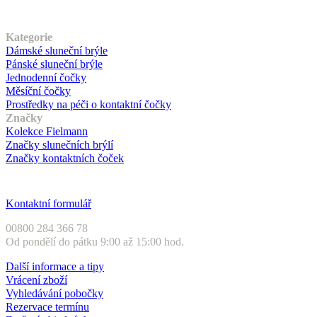
Náš sortiment
Kategorie
Dámské sluneční brýle
Pánské sluneční brýle
Jednodenní čočky
Měsíční čočky
Prostředky na péči o kontaktní čočky
Značky
Kolekce Fielmann
Značky slunečních brýlí
Značky kontaktních čoček
Zákaznický servis
Kontaktní formulář
00800 284 366 78
Od pondělí do pátku 9:00 až 15:00 hod.
Další informace a tipy
Vrácení zboží
Vyhledávání pobočky
Rezervace termínu