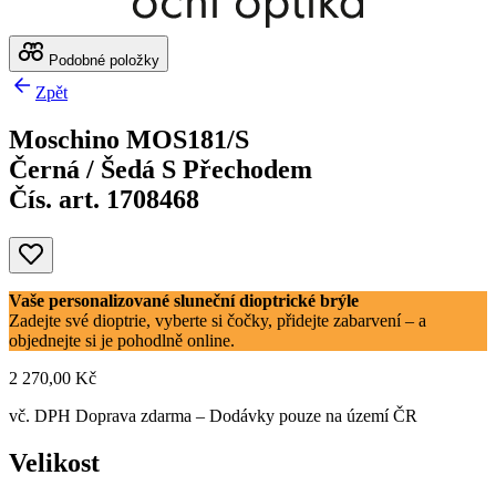
Podobné položky
Zpět
Moschino MOS181/S
Černá / Šedá S Přechodem
Čís. art. 1708468
Vaše personalizované sluneční dioptrické brýle
Zadejte své dioptrie, vyberte si čočky, přidejte zabarvení – a
objednejte si je pohodlně online.
2 270,00 Kč
vč. DPH
Doprava zdarma
– Dodávky pouze na území ČR
Velikost