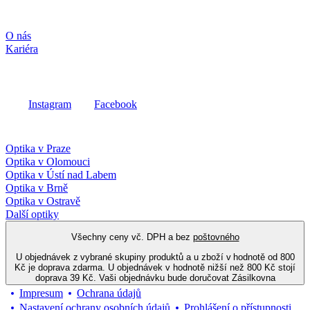
Společnost
O nás
Kariéra
Sociální média
Instagram
Facebook
Fielmann ve vašem okolí
Optika v Praze
Optika v Olomouci
Optika v Ústí nad Labem
Optika v Brně
Optika v Ostravě
Další optiky
Všechny ceny vč. DPH a bez
poštovného
U objednávek z vybrané skupiny produktů a u zboží v hodnotě od 800
Kč je doprava zdarma. U objednávek v hodnotě nižší než 800 Kč stojí
doprava 39 Kč. Vaši objednávku bude doručovat Zásilkovna
Impresum
Ochrana údajů
Nastavení ochrany osobních údajů
Prohlášení o přístupnosti