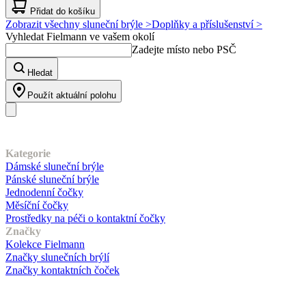
Přidat do košíku
Zobrazit všechny sluneční brýle >
Doplňky a příslušenství >
Vyhledat Fielmann ve vašem okolí
Zadejte místo nebo PSČ
Hledat
Použít aktuální polohu
Náš sortiment
Kategorie
Dámské sluneční brýle
Pánské sluneční brýle
Jednodenní čočky
Měsíční čočky
Prostředky na péči o kontaktní čočky
Značky
Kolekce Fielmann
Značky slunečních brýlí
Značky kontaktních čoček
Zákaznický servis