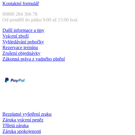
Kontaktní formulář
00800 284 366 78
Od pondělí do pátku 9:00 až 15:00 hod.
Další informace a tipy
Vrácení zboží
Vyhledávání pobočky
Rezervace termínu
Zrušení objednávky
Zákonná práva z vadného plnění
Druhy plateb
Dobírka
Kartou online
Služby a záruky
Bezplatné vyšetření zraku
Záruka vrácení peněz
Tříletá záruka
Záruka spokojenosti