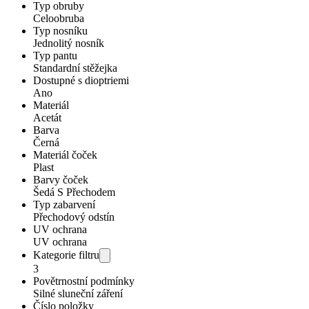
Typ obruby
Celoobruba
Typ nosníku
Jednolitý nosník
Typ pantu
Standardní stěžejka
Dostupné s dioptriemi
Ano
Materiál
Acetát
Barva
Černá
Materiál čoček
Plast
Barvy čoček
Šedá S Přechodem
Typ zabarvení
Přechodový odstín
UV ochrana
UV ochrana
Kategorie filtru
3
Povětrnostní podmínky
Silné sluneční záření
Číslo položky