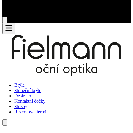
Brýle
Sluneční brýle
Designer
Kontaktní čočky
Služby
Rezervovat termín