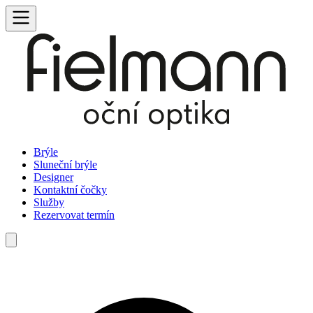
Brýle
Sluneční brýle
Designer
Kontaktní čočky
Služby
Rezervovat termín