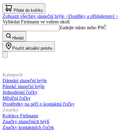
Přidat do košíku
Zobrazit všechny sluneční brýle >
Doplňky a příslušenství >
Vyhledat Fielmann ve vašem okolí
Zadejte místo nebo PSČ
Hledat
Použít aktuální polohu
Náš sortiment
Kategorie
Dámské sluneční brýle
Pánské sluneční brýle
Jednodenní čočky
Měsíční čočky
Prostředky na péči o kontaktní čočky
Značky
Kolekce Fielmann
Značky slunečních brýlí
Značky kontaktních čoček