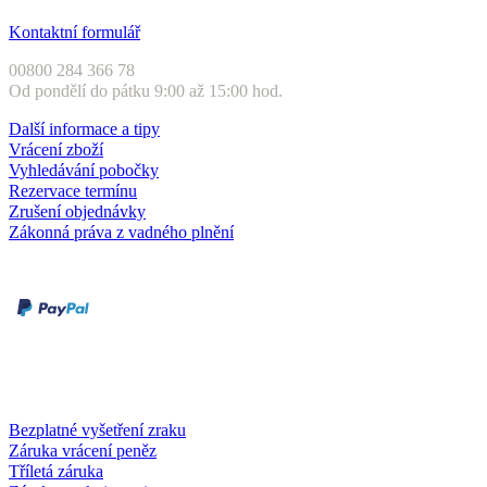
Zákaznický servis
Kontaktní formulář
00800 284 366 78
Od pondělí do pátku 9:00 až 15:00 hod.
Další informace a tipy
Vrácení zboží
Vyhledávání pobočky
Rezervace termínu
Zrušení objednávky
Zákonná práva z vadného plnění
Druhy plateb
Dobírka
Kartou online
Služby a záruky
Bezplatné vyšetření zraku
Záruka vrácení peněz
Tříletá záruka