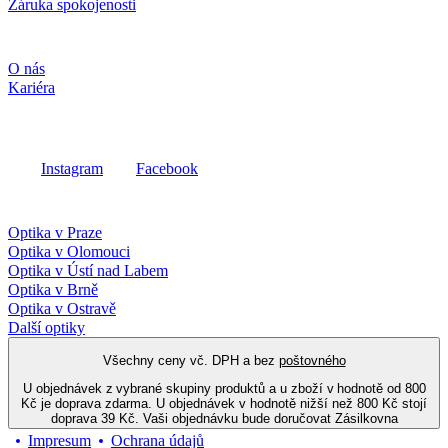
Záruka spokojenosti
Společnost
O nás
Kariéra
Sociální média
Instagram
Facebook
Fielmann ve vašem okolí
Optika v Praze
Optika v Olomouci
Optika v Ústí nad Labem
Optika v Brně
Optika v Ostravě
Další optiky
Všechny ceny vč. DPH a bez
poštovného
U objednávek z vybrané skupiny produktů a u zboží v hodnotě od 800
Kč je doprava zdarma. U objednávek v hodnotě nižší než 800 Kč stojí
doprava 39 Kč. Vaši objednávku bude doručovat Zásilkovna
Impresum
Ochrana údajů