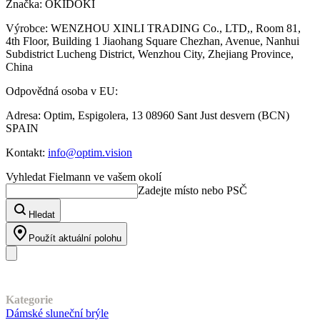
Značka: OKIDOKI
Výrobce: WENZHOU XINLI TRADING Co., LTD,, Room 81,
4th Floor, Building 1 Jiaohang Square Chezhan, Avenue, Nanhui
Subdistrict Lucheng District, Wenzhou City, Zhejiang Province,
China
Odpovědná osoba v EU:
Adresa: Optim, Espigolera, 13 08960 Sant Just desvern (BCN)
SPAIN
Kontakt:
info@optim.vision
Vyhledat Fielmann ve vašem okolí
Zadejte místo nebo PSČ
Hledat
Použít aktuální polohu
Náš sortiment
Kategorie
Dámské sluneční brýle