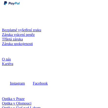
Dobírka
Kartou online
Služby a záruky
Bezplatné vyšetření zraku
Záruka vrácení peněz
Tříletá záruka
Záruka spokojenosti
Společnost
O nás
Kariéra
Sociální média
Instagram
Facebook
Fielmann ve vašem okolí
Optika v Praze
Optika v Olomouci
Optika v Ústí nad Labem