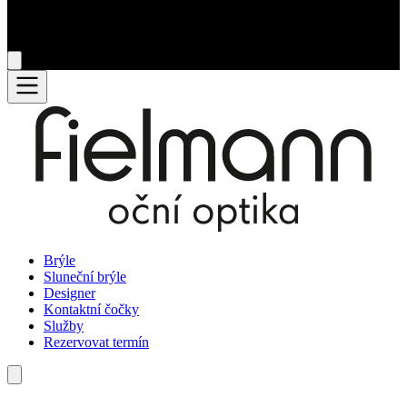
Brýle
Sluneční brýle
Designer
Kontaktní čočky
Služby
Rezervovat termín