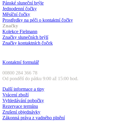
Pánské sluneční brýle
Jednodenní čočky
Měsíční čočky
Prostředky na péči o kontaktní čočky
Značky
Kolekce Fielmann
Značky slunečních brýlí
Značky kontaktních čoček
Zákaznický servis
Kontaktní formulář
00800 284 366 78
Od pondělí do pátku 9:00 až 15:00 hod.
Další informace a tipy
Vrácení zboží
Vyhledávání pobočky
Rezervace termínu
Zrušení objednávky
Zákonná práva z vadného plnění
Druhy plateb