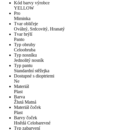
Kód barvy výrobce
YELLOW
Pro
Miminka
Tvar obličeje
Oválný, Srdcovitý, Hranatý
Tvar brýlí
Panto
Typ obruby
Celoobruba
Typ nosníku
Jednolitý nosník
Typ pantu
Standardní stěžejka
Dostupné s dioptriemi
Ne
Materiál
Plast
Barva
Žlutá Matná
Materiál čoček
Plast
Barvy čoček
Hnědá Celobarevné
Typ zabarvení