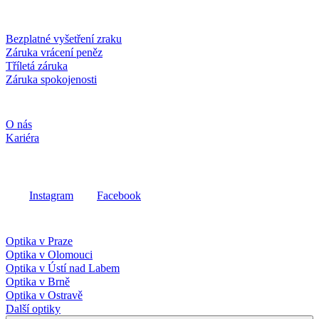
Služby a záruky
Bezplatné vyšetření zraku
Záruka vrácení peněz
Tříletá záruka
Záruka spokojenosti
Společnost
O nás
Kariéra
Sociální média
Instagram
Facebook
Fielmann ve vašem okolí
Optika v Praze
Optika v Olomouci
Optika v Ústí nad Labem
Optika v Brně
Optika v Ostravě
Další optiky