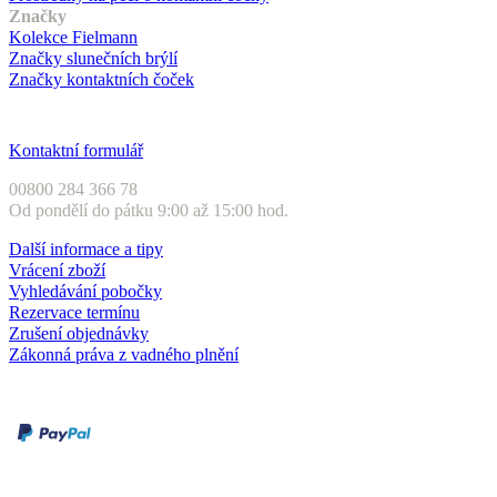
Značky
Kolekce Fielmann
Značky slunečních brýlí
Značky kontaktních čoček
Zákaznický servis
Kontaktní formulář
00800 284 366 78
Od pondělí do pátku 9:00 až 15:00 hod.
Další informace a tipy
Vrácení zboží
Vyhledávání pobočky
Rezervace termínu
Zrušení objednávky
Zákonná práva z vadného plnění
Druhy plateb
Dobírka
Kartou online