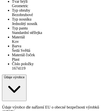
Tvar brýlí
Geometric
Typ obruby
Bezobrubové
Typ nosníku
Jednolitý nosník
Typ pantu
Standardní stěžejka
Materiál
Kov
Barva
Šedá Světlá
Materiál čoček
Plast
Číslo položky
1674119
Údaje výrobce
Údaje výrobce dle nařízení EU o obecné bezpečnosti výrobků