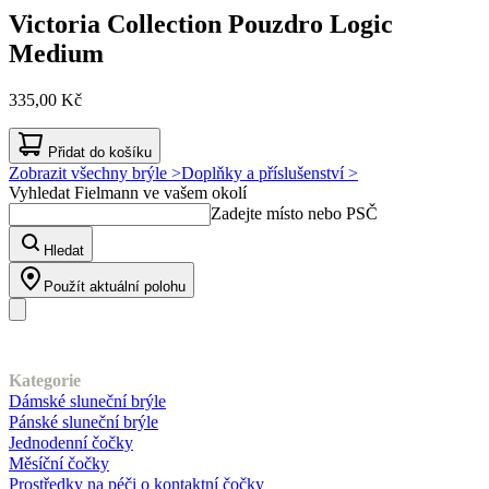
Victoria Collection
Pouzdro Logic
Medium
335,00 Kč
Přidat do košíku
Zobrazit všechny brýle >
Doplňky a příslušenství >
Vyhledat Fielmann ve vašem okolí
Zadejte místo nebo PSČ
Hledat
Použít aktuální polohu
Náš sortiment
Kategorie
Dámské sluneční brýle
Pánské sluneční brýle
Jednodenní čočky
Měsíční čočky
Prostředky na péči o kontaktní čočky