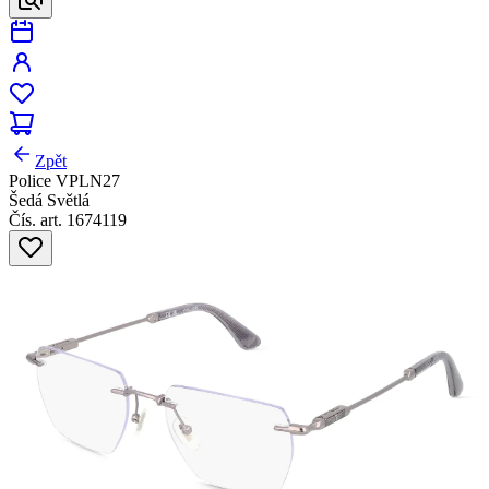
Zpět
Police VPLN27
Šedá Světlá
Čís. art. 1674119