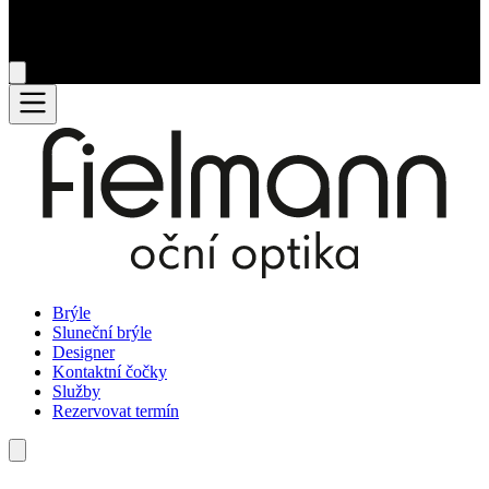
Brýle
Sluneční brýle
Designer
Kontaktní čočky
Služby
Rezervovat termín