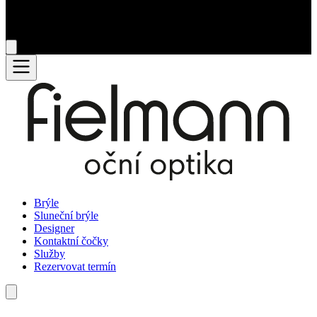
Brýle
Sluneční brýle
Designer
Kontaktní čočky
Služby
Rezervovat termín