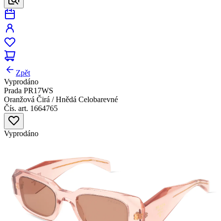
Zpět
Vyprodáno
Prada PR17WS
Oranžová Čirá / Hnědá Celobarevné
Čís. art. 1664765
Vyprodáno