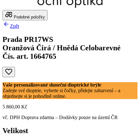
Podobné položky
Zpět
Prada PR17WS
Oranžová Čirá / Hnědá Celobarevné
Čís. art. 1664765
Vaše personalizované sluneční dioptrické brýle
Zadejte své dioptrie, vyberte si čočky, přidejte zabarvení – a
objednejte si je pohodlně online.
5 860,00 Kč
vč. DPH
Doprava zdarma
– Dodávky pouze na území ČR
Velikost