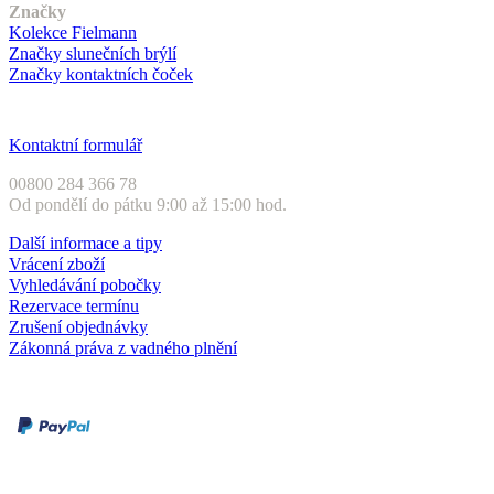
Značky
Kolekce Fielmann
Značky slunečních brýlí
Značky kontaktních čoček
Zákaznický servis
Kontaktní formulář
00800 284 366 78
Od pondělí do pátku 9:00 až 15:00 hod.
Další informace a tipy
Vrácení zboží
Vyhledávání pobočky
Rezervace termínu
Zrušení objednávky
Zákonná práva z vadného plnění
Druhy plateb
Dobírka
Kartou online