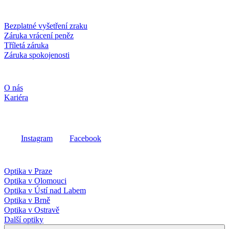
Služby a záruky
Bezplatné vyšetření zraku
Záruka vrácení peněz
Tříletá záruka
Záruka spokojenosti
Společnost
O nás
Kariéra
Sociální média
Instagram
Facebook
Fielmann ve vašem okolí
Optika v Praze
Optika v Olomouci
Optika v Ústí nad Labem
Optika v Brně
Optika v Ostravě
Další optiky