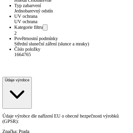
Hnědá Celobarevné
Typ zabarvení
Jednobarevný odstín
UV ochrana
UV ochrana
Kategorie filtru
2
Povětrnostní podmínky
Střední sluneční záření (slunce a mraky)
Číslo položky
1664765
Údaje výrobce
Údaje výrobce dle nařízení EU o obecné bezpečnosti výrobků
(GPSR):
Značka: Prada