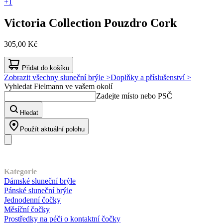
+1
Victoria Collection
Pouzdro Cork
305,00 Kč
Přidat do košíku
Zobrazit všechny sluneční brýle >
Doplňky a příslušenství >
Vyhledat Fielmann ve vašem okolí
Zadejte místo nebo PSČ
Hledat
Použít aktuální polohu
Náš sortiment
Kategorie
Dámské sluneční brýle
Pánské sluneční brýle
Jednodenní čočky
Měsíční čočky
Prostředky na péči o kontaktní čočky