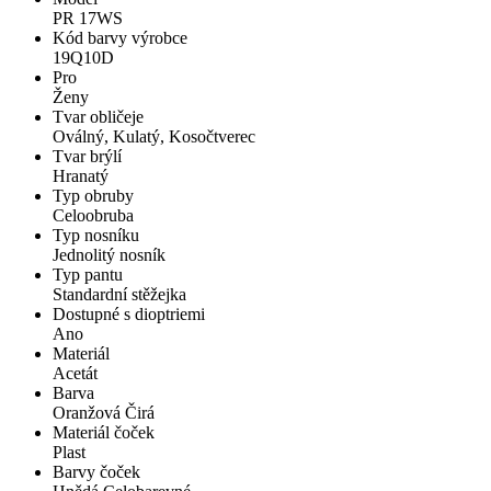
PR 17WS
Kód barvy výrobce
19Q10D
Pro
Ženy
Tvar obličeje
Oválný, Kulatý, Kosočtverec
Tvar brýlí
Hranatý
Typ obruby
Celoobruba
Typ nosníku
Jednolitý nosník
Typ pantu
Standardní stěžejka
Dostupné s dioptriemi
Ano
Materiál
Acetát
Barva
Oranžová Čirá
Materiál čoček
Plast
Barvy čoček