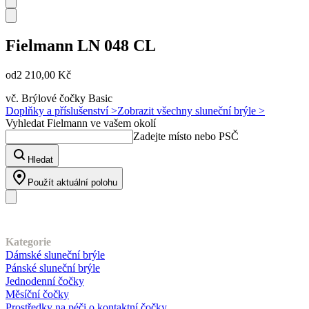
Fielmann
LN 048 CL
od
2 210,00 Kč
vč. Brýlové čočky Basic
Doplňky a příslušenství >
Zobrazit všechny sluneční brýle >
Vyhledat Fielmann ve vašem okolí
Zadejte místo nebo PSČ
Hledat
Použít aktuální polohu
Náš sortiment
Kategorie
Dámské sluneční brýle
Pánské sluneční brýle
Jednodenní čočky
Měsíční čočky
Prostředky na péči o kontaktní čočky