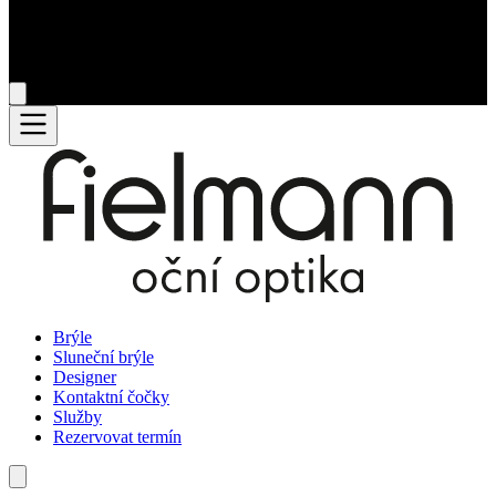
Brýle
Sluneční brýle
Designer
Kontaktní čočky
Služby
Rezervovat termín