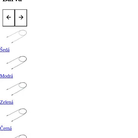
Šedá
Modrá
Zelená
Černá