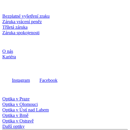
Služby a záruky
Bezplatné vyšetření zraku
Záruka vrácení peněz
Tříletá záruka
Záruka spokojenosti
Společnost
O nás
Kariéra
Sociální média
Instagram
Facebook
Fielmann ve vašem okolí
Optika v Praze
Optika v Olomouci
Optika v Ústí nad Labem
Optika v Brně
Optika v Ostravě
Další optiky