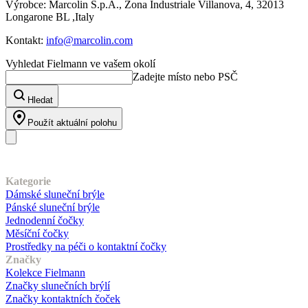
Výrobce: Marcolin S.p.A., Zona Industriale Villanova, 4, 32013
Longarone BL ,Italy
Kontakt:
info@marcolin.com
Vyhledat Fielmann ve vašem okolí
Zadejte místo nebo PSČ
Hledat
Použít aktuální polohu
Náš sortiment
Kategorie
Dámské sluneční brýle
Pánské sluneční brýle
Jednodenní čočky
Měsíční čočky
Prostředky na péči o kontaktní čočky
Značky
Kolekce Fielmann
Značky slunečních brýlí
Značky kontaktních čoček