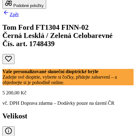
Podobné položky
Zpět
Tom Ford FT1304 FINN-02
Černá Lesklá / Zelená Celobarevné
Čís. art. 1748439
Vaše personalizované sluneční dioptrické brýle
Zadejte své dioptrie, vyberte si čočky, přidejte zabarvení – a
objednejte si je pohodlně online.
5 200,00 Kč
vč. DPH
Doprava zdarma
– Dodávky pouze na území ČR
Velikost