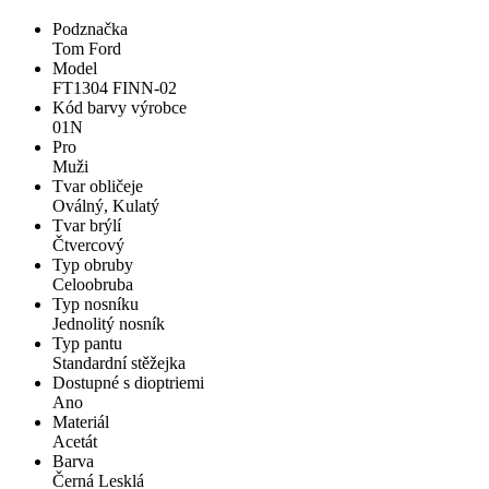
Podznačka
Tom Ford
Model
FT1304 FINN-02
Kód barvy výrobce
01N
Pro
Muži
Tvar obličeje
Oválný, Kulatý
Tvar brýlí
Čtvercový
Typ obruby
Celoobruba
Typ nosníku
Jednolitý nosník
Typ pantu
Standardní stěžejka
Dostupné s dioptriemi
Ano
Materiál
Acetát
Barva
Černá Lesklá