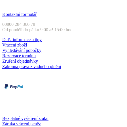
Zákaznický servis
Kontaktní formulář
00800 284 366 78
Od pondělí do pátku 9:00 až 15:00 hod.
Další informace a tipy
Vrácení zboží
Vyhledávání pobočky
Rezervace termínu
Zrušení objednávky
Zákonná práva z vadného plnění
Druhy plateb
Dobírka
Kartou online
Služby a záruky
Bezplatné vyšetření zraku
Záruka vrácení peněz