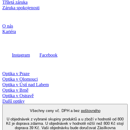
Tříletá záruka
Záruka spokojenosti
Společnost
O nás
Kariéra
Sociální média
Instagram
Facebook
Fielmann ve vašem okolí
Optika v Praze
Optika v Olomouci
Optika v Ústí nad Labem
Optika v Brně
Optika v Ostravě
Další optiky
Všechny ceny vč. DPH a bez
poštovného
U objednávek z vybrané skupiny produktů a u zboží v hodnotě od 800
Kč je doprava zdarma. U objednávek v hodnotě nižší než 800 Kč stojí
doprava 39 Kč. Vaši objednávku bude doručovat Zásilkovna