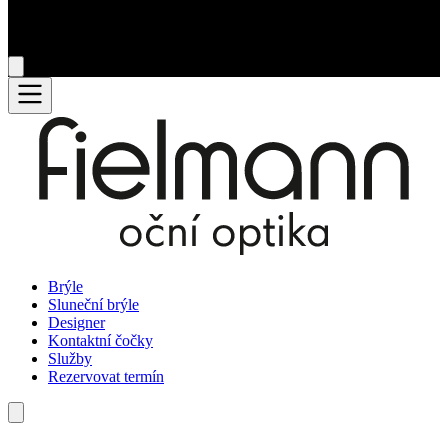
Brýle
Sluneční brýle
Designer
Kontaktní čočky
Služby
Rezervovat termín