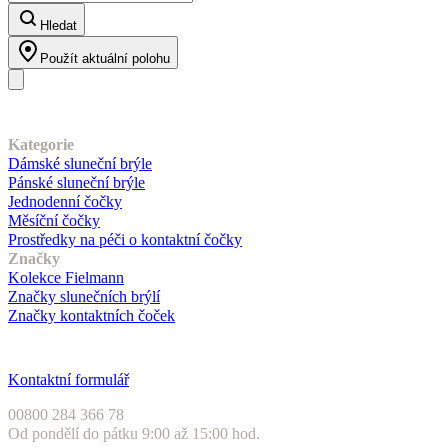
Hledat
Použít aktuální polohu
Náš sortiment
Kategorie
Dámské sluneční brýle
Pánské sluneční brýle
Jednodenní čočky
Měsíční čočky
Prostředky na péči o kontaktní čočky
Značky
Kolekce Fielmann
Značky slunečních brýlí
Značky kontaktních čoček
Zákaznický servis
Kontaktní formulář
00800 284 366 78
Od pondělí do pátku 9:00 až 15:00 hod.