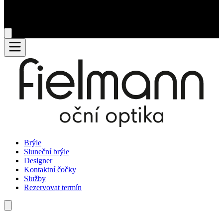
Brýle
Sluneční brýle
Designer
Kontaktní čočky
Služby
Rezervovat termín