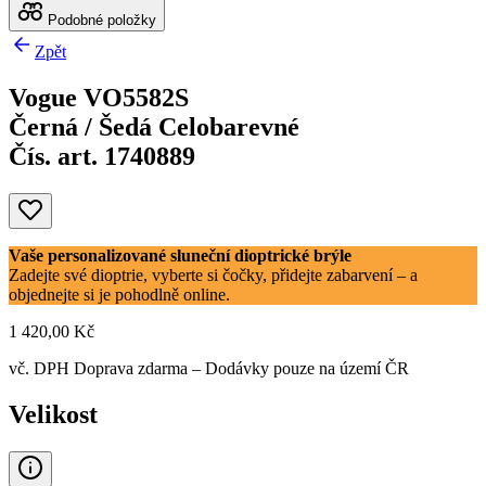
Podobné položky
Zpět
Vogue VO5582S
Černá / Šedá Celobarevné
Čís. art. 1740889
Vaše personalizované sluneční dioptrické brýle
Zadejte své dioptrie, vyberte si čočky, přidejte zabarvení – a
objednejte si je pohodlně online.
1 420,00 Kč
vč. DPH
Doprava zdarma
– Dodávky pouze na území ČR
Velikost