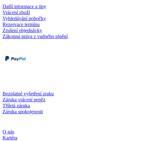
Další informace a tipy
Vrácení zboží
Vyhledávání pobočky
Rezervace termínu
Zrušení objednávky
Zákonná práva z vadného plnění
Druhy plateb
Dobírka
Kartou online
Služby a záruky
Bezplatné vyšetření zraku
Záruka vrácení peněz
Tříletá záruka
Záruka spokojenosti
Společnost
O nás
Kariéra