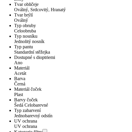
Tvar obličeje
Oválný, Srdcovitý, Hranatý
Tvar brýlí
Oválný
Typ obruby
Celoobruba
Typ nosníku
Jednolitý nosník
Typ pantu
Standardní stěžejka
Dostupné s dioptriemi
Ano
Materiál
Acetát
Barva
Černá
Materiál čoček
Plast
Barvy čoček
Šedá Celobarevné
Typ zabarvení
Jednobarevný odstín
UV ochrana
UV ochrana
Kategorie filtru