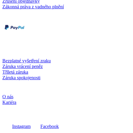
Zrušení objednávky
Zákonná práva z vadného plnění
Druhy plateb
Dobírka
Kartou online
Služby a záruky
Bezplatné vyšetření zraku
Záruka vrácení peněz
Tříletá záruka
Záruka spokojenosti
Společnost
O nás
Kariéra
Sociální média
Instagram
Facebook