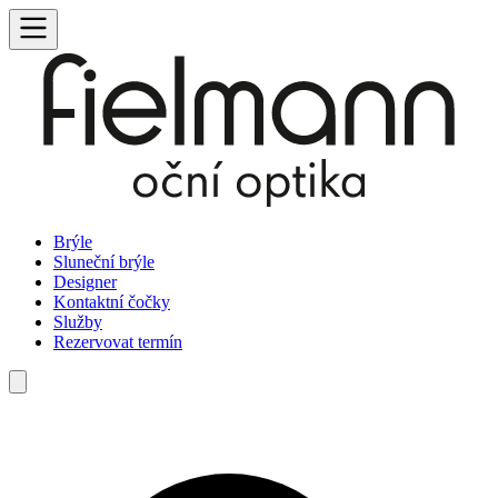
Brýle
Sluneční brýle
Designer
Kontaktní čočky
Služby
Rezervovat termín