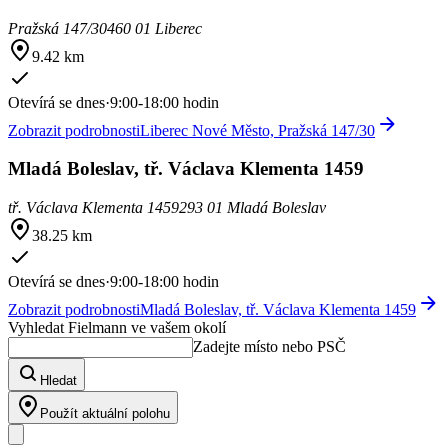
Pražská 147/30
460 01 Liberec
9.42 km
Otevírá se dnes
·
9:00-18:00 hodin
Zobrazit podrobnosti
Liberec Nové Město, Pražská 147/30
Mladá Boleslav, tř. Václava Klementa 1459
tř. Václava Klementa 1459
293 01 Mladá Boleslav
38.25 km
Otevírá se dnes
·
9:00-18:00 hodin
Zobrazit podrobnosti
Mladá Boleslav, tř. Václava Klementa 1459
Vyhledat Fielmann ve vašem okolí
Zadejte místo nebo PSČ
Hledat
Použít aktuální polohu