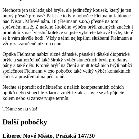
Nechcete jen tak ledajaké brýle, ale jedinečný kousek, který je ten
pravý přesně pro vás? Pak jste tedy v pobočce Fielmann Jablonec
nad Nisou, Mírové nám. 18 (Fielmann s.r.o.) přesně na tom
správném místě. Z našeho širokého výběru brýlí znamých značek i
produktů z naší vlastní kolekce si jistě vyberete takové brýle, které
se k vám skvěle hodí. Vždy s těmi nejlepšími službami Fielmann a
vždy za zaručeně nízkou cenu.
Optika Fielmann nabízí různé dámské, pánské i dětské dioptrické
brýle a samozřejmě také široký výběr slunečních brýlí pro dámy,
pány a také děti. Kromě brýlí na čtení a multifokálních brýlí nabízí
společnost Fielmann v této pobočce také velký výběr kontaktních
čoček a prostředků na péči o ně.
Nechte si poradit od některého z našich kompetentních očních
optiků nebo si nechte zdarma změřit zrak - stavte se až půjdete
kolem nebo si zarezervujte termín.
Těšíme se na vás!
Další pobočky
Liberec Nové Město, Pražská 147/30