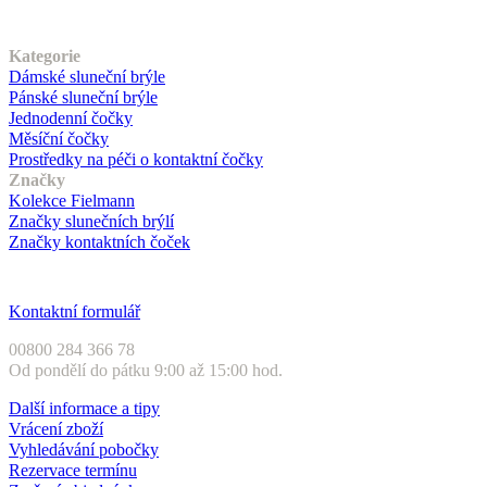
Náš sortiment
Kategorie
Dámské sluneční brýle
Pánské sluneční brýle
Jednodenní čočky
Měsíční čočky
Prostředky na péči o kontaktní čočky
Značky
Kolekce Fielmann
Značky slunečních brýlí
Značky kontaktních čoček
Zákaznický servis
Kontaktní formulář
00800 284 366 78
Od pondělí do pátku 9:00 až 15:00 hod.
Další informace a tipy
Vrácení zboží
Vyhledávání pobočky
Rezervace termínu