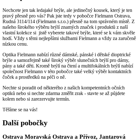
Nechcete jen tak ledajaké brýle, ale jedinečný kousek, který je ten
pravý přesně pro vás? Pak jste tedy v pobočce Fielmann Ostrava,
Rudná 3114/114 (Fielmann s.r.o.) přesně na tom správném místě. Z
našeho širokého výběru brýlí znamých značek i produktů z naší
vlastní kolekce si jistě vyberete takové brýle, které se k vám skvěle
hodí. Vždy s těmi nejlepšími službami Fielmann a vždy za zaručeně
nízkou cenu.
Optika Fielmann nabízí různé dámské, pánské i dětské dioptrické
brýle a samozřejmě také široký výběr slunečních brýlí pro dámy,
pány a také děti. Kromě brýlí na čtení a multifokálních brýlí nabízí
společnost Fielmann v této pobočce také velký výběr kontaktních
čoček a prostředků na péči o ně.
Nechte si poradit od některého z našich kompetentních očních
optiků nebo si nechte zdarma změřit zrak - stavte se až půjdete
kolem nebo si zarezervujte termín.
Těšíme se na vás!
Další pobočky
Ostrava Moravská Ostrava a Přívoz, Jantarová