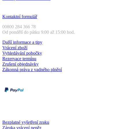
Zákaznický servis
Kontaktní formulář
00800 284 366 78
Od pondělí do pátku 9:00 až 15:00 hod.
Další informace a tipy
Vrácení zboží
Vyhledávání pobočky
Rezervace termínu
Zrušení objednávky
Zákonná práva z vadného plnění
Druhy plateb
Dobírka
Kartou online
Služby a záruky
Bezplatné vyšetření zraku
Záruka vrácení peněz