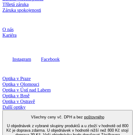
Tříletá záruka
Záruka spokojenosti
Společnost
O nás
Kariéra
Sociální média
Instagram
Facebook
Fielmann ve vašem okolí
Optika v Praze
Optika v Olomouci
Optika v Ústí nad Labem
Optika v Brně
Optika v Ostravě
Další optiky
Všechny ceny vč. DPH a bez
poštovného
U objednávek z vybrané skupiny produktů a u zboží v hodnotě od 800
Kč je doprava zdarma. U objednávek v hodnotě nižší než 800 Kč stojí
doprava 39 Kč. Vaši objednávku bude doručovat Zásilkovna