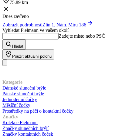
75.89 km
Dnes zavřeno
Zobrazit podrobnosti
Zlín 1, Nám. Míru 186
Vyhledat Fielmann ve vašem okolí
Zadejte místo nebo PSČ
Hledat
Použít aktuální polohu
Náš sortiment
Kategorie
Dámské sluneční brýle
Pánské sluneční brýle
Jednodenní čočky
Měsíční čočky
Prostředky na péči o kontaktní čočky
Značky
Kolekce Fielmann
Značky slunečních brýlí
Značky kontaktních čoček