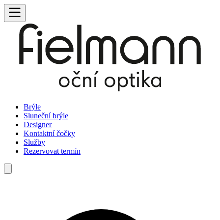
Brýle
Sluneční brýle
Designer
Kontaktní čočky
Služby
Rezervovat termín