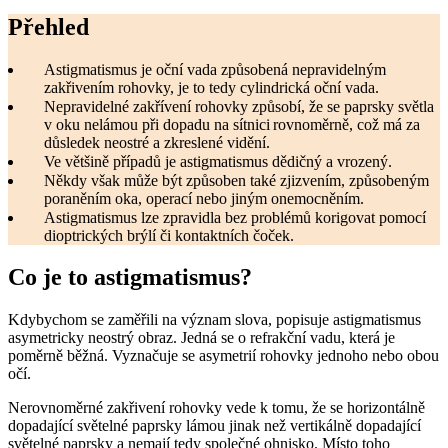
Přehled
Astigmatismus je oční vada způsobená nepravidelným
zakřivením rohovky, je to tedy cylindrická oční vada.
Nepravidelné zakřívení rohovky způsobí, že se paprsky světla
v oku nelámou při dopadu na sítnici rovnoměrně, což má za
důsledek neostré a zkreslené vidění.
Ve většině případů je astigmatismus dědičný a vrozený.
Někdy však může být způsoben také zjizvením, způsobeným
poraněním oka, operací nebo jiným onemocněním.
Astigmatismus lze zpravidla bez problémů korigovat pomocí
dioptrických brýlí či kontaktních čoček.
Co je to astigmatismus?
Kdybychom se zaměřili na význam slova, popisuje astigmatismus
asymetricky neostrý obraz. Jedná se o refrakční vadu, která je
poměrně běžná. Vyznačuje se asymetrií rohovky jednoho nebo obou
očí.
Nerovnoměrné zakřivení rohovky vede k tomu, že se horizontálně
dopadající světelné paprsky lámou jinak než vertikálně dopadající
světelné paprsky a nemají tedy společné ohnisko. Místo toho