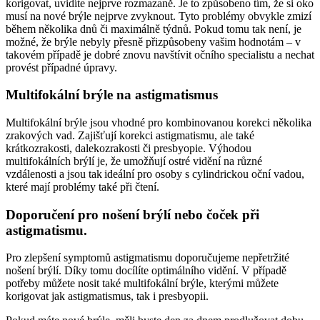
korigovat, uvidíte nejprve rozmazaně. Je to způsobeno tím, že si oko
musí na nové brýle nejprve zvyknout. Tyto problémy obvykle zmizí
během několika dnů či maximálně týdnů. Pokud tomu tak není, je
možné, že brýle nebyly přesně přizpůsobeny vašim hodnotám – v
takovém případě je dobré znovu navštívit očního specialistu a nechat
provést případné úpravy.
Multifokální brýle na astigmatismus
Multifokální
brýle jsou vhodné pro kombinovanou korekci několika
zrakových vad. Zajišťují korekci astigmatismu, ale také
krátkozrakosti, dalekozrakosti či presbyopie. Výhodou
multifokálních brýlí je, že umožňují ostré vidění na různé
vzdálenosti a jsou tak ideální pro osoby s cylindrickou oční vadou,
které mají problémy také při čtení.
Doporučení pro nošení brýlí nebo čoček při
astigmatismu.
Pro zlepšení symptomů astigmatismu doporučujeme nepřetržité
nošení brýlí. Díky tomu docílíte optimálního vidění. V případě
potřeby můžete nosit také multifokální brýle, kterými můžete
korigovat jak astigmatismus, tak i presbyopii.