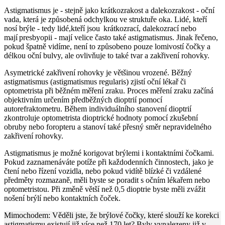
Astigmatismus je - stejně jako krátkozrakost a dalekozrakost - oční
vada, která je způsobená odchylkou ve struktuře oka. Lidé, kteří
nosí brýle - tedy lidé,kteří jsou krátkozrací, dalekozrací nebo
mají presbyopii - mají velice často také astigmatismus. Jinak řečeno,
pokud špatně vidíme, není to způsobeno pouze lomivostí čočky a
délkou oční bulvy, ale ovlivňuje to také tvar a zakřivení rohovky.
Asymetrické zakřivení rohovky je většinou vrozené. Běžný
astigmatismus (astigmatismus regularis) zjistí oční lékař či
optometrista při běžném měření zraku. Proces měření zraku začíná
objektivním určením předběžných dioptrií pomocí
autorefraktometru. Během individuálního stanovení dioptrií
zkontroluje optometrista dioptrické hodnoty pomocí zkušební
obruby nebo foropteru a stanoví také přesný směr nepravidelného
zakřivení rohovky.
Astigmatismus je možné korigovat brýlemi i kontaktními čočkami.
Pokud zaznamenáváte potíže při každodenních činnostech, jako je
čtení nebo řízení vozidla, nebo pokud vidítě blízké či vzdálené
předměty rozmazaně, měli byste se poradit s očním lékařem nebo
optometristou. Při změně větší než 0,5 dioptrie byste měli zvážit
nošení brýlí nebo kontaktních čoček.
Mimochodem: Věděli jste, že brýlové čočky, které slouží ke korekci
astigmatismu existují již více než 170 let? Byly vynalezeny již v