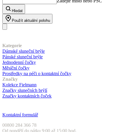
Zadejte místo nebo PSČ
Hledat
Použít aktuální polohu
Náš sortiment
Kategorie
Dámské sluneční brýle
Pánské sluneční brýle
Jednodenní čočky
Měsíční čočky
Prostředky na péči o kontaktní čočky
Značky
Kolekce Fielmann
Značky slunečních brýlí
Značky kontaktních čoček
Zákaznický servis
Kontaktní formulář
00800 284 366 78
Od pondělí do pátku 9:00 až 15:00 hod.