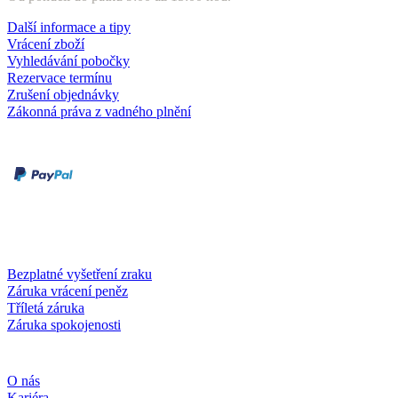
Další informace a tipy
Vrácení zboží
Vyhledávání pobočky
Rezervace termínu
Zrušení objednávky
Zákonná práva z vadného plnění
Druhy plateb
Dobírka
Kartou online
Služby a záruky
Bezplatné vyšetření zraku
Záruka vrácení peněz
Tříletá záruka
Záruka spokojenosti
Společnost
O nás
Kariéra