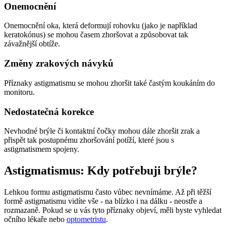
Onemocnění
Onemocnění oka, která deformují rohovku (jako je například
keratokónus) se mohou časem zhoršovat a způsobovat tak
závažnější obtíže.
Změny zrakových návyků
Příznaky astigmatismu se mohou zhoršit také častým koukáním do
monitoru.
Nedostatečná korekce
Nevhodné brýle či kontaktní čočky mohou dále zhoršit zrak a
přispět tak postupnému zhoršování potíží, které jsou s
astigmatismem spojeny.
Astigmatismus: Kdy potřebuji brýle?
Lehkou formu astigmatismu často vůbec nevnímáme. Až při těžší
formě astigmatismu vidíte vše - na blízko i na dálku - neostře a
rozmazaně. Pokud se u vás tyto příznaky objeví, měli byste vyhledat
očního lékaře nebo
optometristu
.