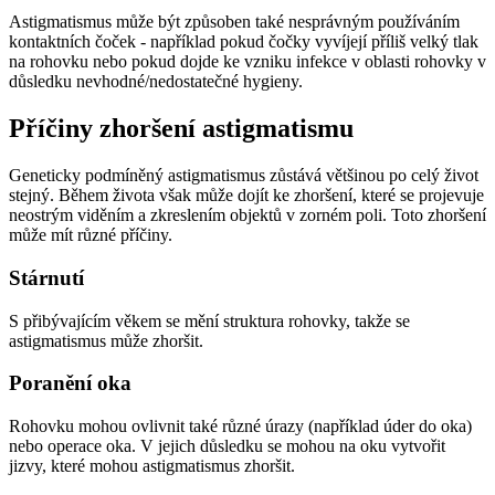
Astigmatismus může být způsoben také nesprávným používáním
kontaktních čoček - například pokud čočky vyvíjejí příliš velký tlak
na rohovku nebo pokud dojde ke vzniku infekce v oblasti rohovky v
důsledku nevhodné/nedostatečné hygieny.
Příčiny zhoršení astigmatismu
Geneticky podmíněný astigmatismus zůstává většinou po celý život
stejný. Během života však může dojít ke zhoršení, které se projevuje
neostrým viděním a zkreslením objektů v zorném poli. Toto zhoršení
může mít různé příčiny.
Stárnutí
S přibývajícím věkem se mění struktura rohovky, takže se
astigmatismus může zhoršit.
Poranění oka
Rohovku mohou ovlivnit také různé úrazy (například úder do oka)
nebo operace oka. V jejich důsledku se mohou na oku vytvořit
jizvy, které mohou astigmatismus zhoršit.