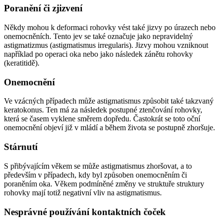
Poranění či zjizvení
Někdy mohou k deformaci rohovky vést také jizvy po úrazech nebo
onemocněních. Tento jev se také
označuje
jako nepravidelný
astigmatizmus (astigmatismus irregularis). Jizvy mohou vzniknout
například po operaci oka nebo jako následek zánětu rohovky
(keratitidě).
Onemocnění
Ve vzácných případech může astigmatismus způsobit také takzvaný
keratokonus. Ten má za následek postupné ztenčování rohovky,
která se časem vyklene směrem dopředu. Častokrát se toto oční
onemocnění objeví již v mládí a během života se postupně zhoršuje.
Stárnutí
S přibývajícím věkem se může astigmatismus zhoršovat, a to
především v případech, kdy byl způsoben onemocněním či
poraněním oka. Věkem podmíněné změny ve struktuře struktury
rohovky mají totiž negativní vliv na astigmatismus.
Nesprávné používání kontaktních čoček