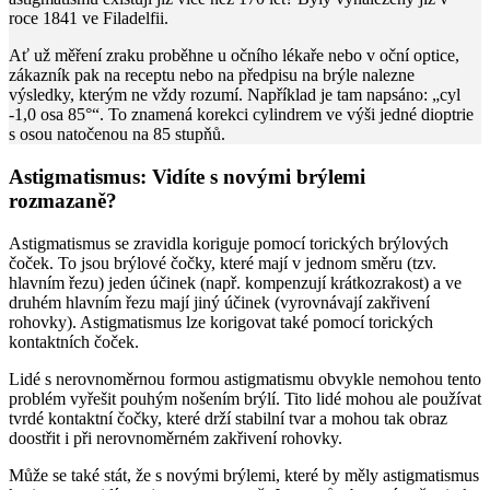
roce 1841 ve Filadelfii.
Ať už měření zraku proběhne u očního lékaře nebo v oční optice,
zákazník pak na receptu nebo na předpisu na brýle nalezne
výsledky, kterým ne vždy rozumí. Například je tam napsáno: „cyl
-1,0 osa 85°“. To znamená korekci cylindrem ve výši jedné dioptrie
s osou natočenou na 85
stupňů
.
Astigmatismus: Vidíte s novými brýlemi
rozmazaně?
Astigmatismus se zravidla koriguje pomocí torických brýlových
čoček. To jsou brýlové čočky, které mají v jednom směru (tzv.
hlavním řezu) jeden účinek (např. kompenzují krátkozrakost) a ve
druhém hlavním řezu mají jiný účinek (vyrovnávají zakřivení
rohovky). Astigmatismus lze korigovat také pomocí torických
kontaktních čoček.
Lidé s nerovnoměrnou formou astigmatismu obvykle nemohou tento
problém vyřešit pouhým nošením brýlí. Tito lidé mohou ale používat
tvrdé kontaktní čočky, které drží stabilní tvar a mohou tak obraz
doostřit i při nerovnoměrném zakřivení rohovky.
Může se také stát, že s novými brýlemi, které by měly astigmatismus