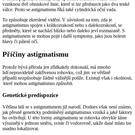
vzniknou dvě ohniskové linie, které si lze
představit
jako dva tenké
válce. Proto se astigmatismu říká také cylindrická oční vada.
To způsobuje zkreslené vidění. V závislosti na tom, zda je
astigmatismus spojen s krátkozrakostí nebo s dalekozrakostí, se
předměty, které se nachází blízko nebo daleko jeví rozmazaně. S
astigmatismem se mohou pojit i další symptomy, jako jsou bolesti
hlavy či pálení očí.
Příčiny astigmatismu
Protože bývá příroda jen zřídkakdy dokonalá, má mnoho
lidí nepravidelně zakřivenou rohovku, což jim ve většině
případů nezpůsobuje žádné vážnější potíže. Existují však i okolnosti,
které mohou astigmatismus způsobit.
Genetické predispozice
Většina lidí se s astigmatismem již narodí. Dodnes však není známo,
jak přesně geneticky podmíněný astigmatismus vzniká a jaké faktory
ho ovlivňují. U této formy astigmatismu se rohovka obvykle láme
výrazněji v jednom směru, svisle či vodorovně, takže dané místo lze
snadno lokalizovat.