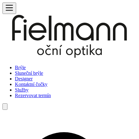
Brýle
Sluneční brýle
Designer
Kontaktní čočky
Služby
Rezervovat termín