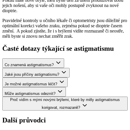
Pokud máte nové brýle, měli byste den za dnem prodlužovat dobu
jejich nošení, aby si vaše oči mohly postupně zvyknout na nové
dioptrie.
Pravidelné kontroly u očního lékaře či optometristy jsou důležité pro
optimální korekci vašeho zraku, zejména pokud se dioptrie časem
změní. A pokud zjistíte, že i s brýlemi vidíte rozmazaně či neostře,
měli byste si znovu nechat změřit zrak.
Časté dotazy týkající se astigmatismu
Co znamená astigmatismus?
Jaké jsou příčiny astigmatismu?
Je možné astigmatismus léčit?
Může astigmatismus odeznít?
Proč vidím s mými novými brýlemi, které by měly astigmatismus
korigovat, rozmazaně?
Další průvodci