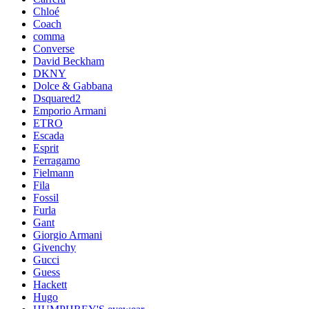
Chloé
Coach
comma
Converse
David Beckham
DKNY
Dolce & Gabbana
Dsquared2
Emporio Armani
ETRO
Escada
Esprit
Ferragamo
Fielmann
Fila
Fossil
Furla
Gant
Giorgio Armani
Givenchy
Gucci
Guess
Hackett
Hugo