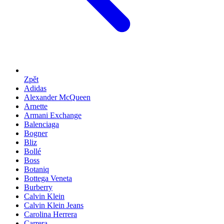
Zpět
Adidas
Alexander McQueen
Arnette
Armani Exchange
Balenciaga
Bogner
Bliz
Bollé
Boss
Botaniq
Bottega Veneta
Burberry
Calvin Klein
Calvin Klein Jeans
Carolina Herrera
Carrera