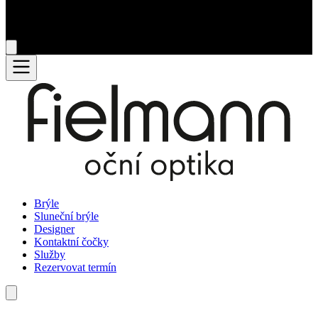
Brýle
Sluneční brýle
Designer
Kontaktní čočky
Služby
Rezervovat termín