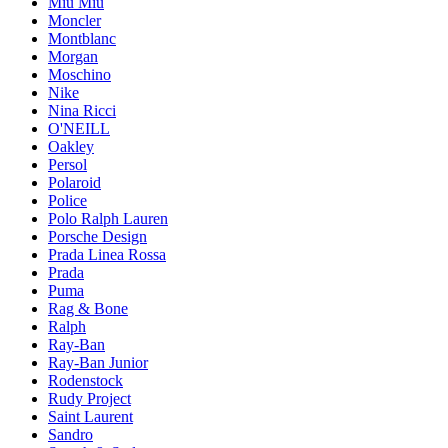
Miu Miu
Moncler
Montblanc
Morgan
Moschino
Nike
Nina Ricci
O'NEILL
Oakley
Persol
Polaroid
Police
Polo Ralph Lauren
Porsche Design
Prada Linea Rossa
Prada
Puma
Rag & Bone
Ralph
Ray-Ban
Ray-Ban Junior
Rodenstock
Rudy Project
Saint Laurent
Sandro