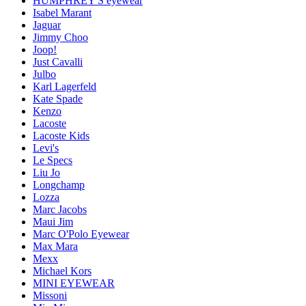
HUMPHREY'S eyewear
Isabel Marant
Jaguar
Jimmy Choo
Joop!
Just Cavalli
Julbo
Karl Lagerfeld
Kate Spade
Kenzo
Lacoste
Lacoste Kids
Levi's
Le Specs
Liu Jo
Longchamp
Lozza
Marc Jacobs
Maui Jim
Marc O'Polo Eyewear
Max Mara
Mexx
Michael Kors
MINI EYEWEAR
Missoni