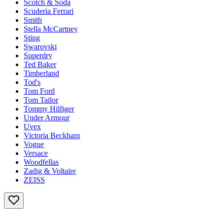
Scotch & Soda
Scuderia Ferrari
Smith
Stella McCartney
Sting
Swarovski
Superdry
Ted Baker
Timberland
Tod's
Tom Ford
Tom Tailor
Tommy Hilfiger
Under Armour
Uvex
Victoria Beckham
Vogue
Versace
Woodfellas
Zadig & Voltaire
ZEISS