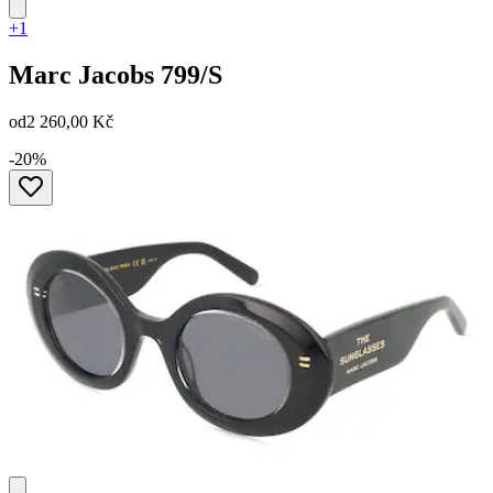
+1
Marc Jacobs
799/S
od
2 260,00 Kč
-20%