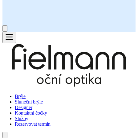
Brýle
Sluneční brýle
Designer
Kontaktní čočky
Služby
Rezervovat termín