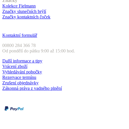
Značky
Kolekce Fielmann
Značky slunečních brýlí
Značky kontaktních čoček
Zákaznický servis
Kontaktní formulář
00800 284 366 78
Od pondělí do pátku 9:00 až 15:00 hod.
Další informace a tipy
Vrácení zboží
Vyhledávání pobočky
Rezervace termínu
Zrušení objednávky
Zákonná práva z vadného plnění
Druhy plateb
Dobírka
Kartou online