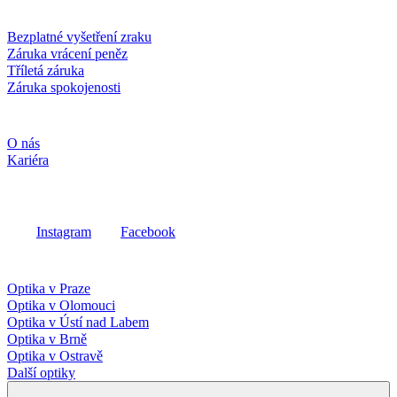
Služby a záruky
Bezplatné vyšetření zraku
Záruka vrácení peněz
Tříletá záruka
Záruka spokojenosti
Společnost
O nás
Kariéra
Sociální média
Instagram
Facebook
Fielmann ve vašem okolí
Optika v Praze
Optika v Olomouci
Optika v Ústí nad Labem
Optika v Brně
Optika v Ostravě
Další optiky