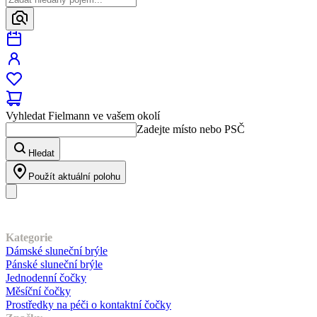
Vyhledat Fielmann ve vašem okolí
Zadejte místo nebo PSČ
Hledat
Použít aktuální polohu
Náš sortiment
Kategorie
Dámské sluneční brýle
Pánské sluneční brýle
Jednodenní čočky
Měsíční čočky
Prostředky na péči o kontaktní čočky