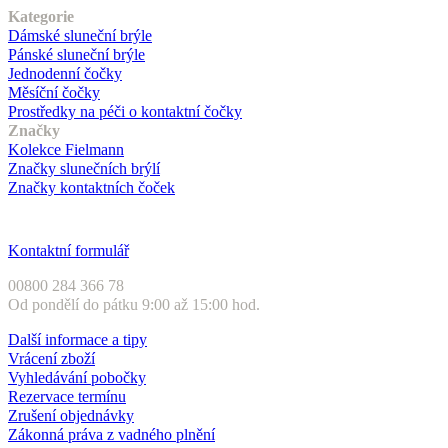
Kategorie
Dámské sluneční brýle
Pánské sluneční brýle
Jednodenní čočky
Měsíční čočky
Prostředky na péči o kontaktní čočky
Značky
Kolekce Fielmann
Značky slunečních brýlí
Značky kontaktních čoček
Zákaznický servis
Kontaktní formulář
00800 284 366 78
Od pondělí do pátku 9:00 až 15:00 hod.
Další informace a tipy
Vrácení zboží
Vyhledávání pobočky
Rezervace termínu
Zrušení objednávky
Zákonná práva z vadného plnění