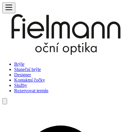
Brýle
Sluneční brýle
Designer
Kontaktní čočky
Služby
Rezervovat termín