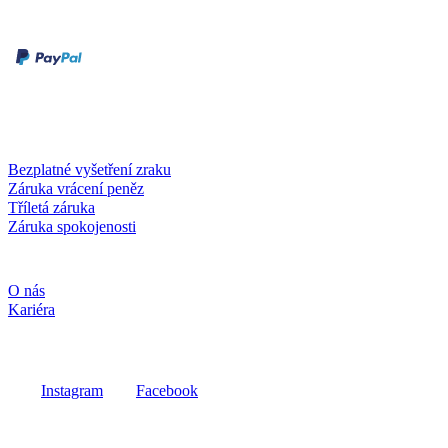
Druhy plateb
Dobírka
Kartou online
Služby a záruky
Bezplatné vyšetření zraku
Záruka vrácení peněz
Tříletá záruka
Záruka spokojenosti
Společnost
O nás
Kariéra
Sociální média
Instagram
Facebook
Fielmann ve vašem okolí