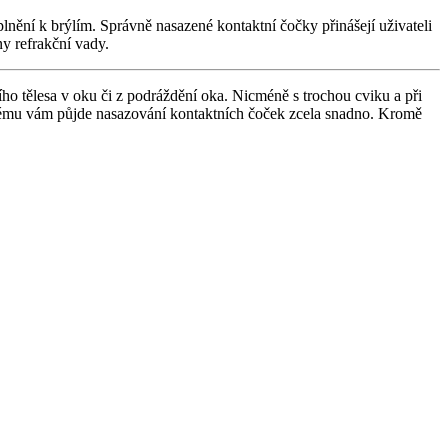
plnění k brýlím. Správně nasazené kontaktní čočky přinášejí uživateli
y refrakční vady.
ho tělesa v oku či z podráždění oka. Nicméně s trochou cviku a při
erému vám půjde nasazování kontaktních čoček zcela snadno. Kromě