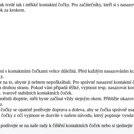
 tvrdé tak i měkké kontaktní čočky. Pro začátečníky, kteří si s nasazov
ok za krokem.
ázení s kontaktními čočkami velice důležitá. Před každým nasazováním ko
ky.
a to, abyste ji nehtem nepoškrábali. Pro správné nasazení kontaktní čo
na druhou stranu. Pokud vám připadá těžké, vyjmout resp. nasazovat k
 tvarově stabilních kontaktních čoček.
měnili dioptrie, měli byste začínat vždy stejným okem. Přibližte ukaz
u.
čočky se opatrně podívejte doprava a doleva, aby se čočka správně usadi
k čočky z očí vyjmout se dozvíte v našem návodu, který popisuje vynda
podívejte se na naše rady k čištění kontaktních čoček nebo si sjednejte