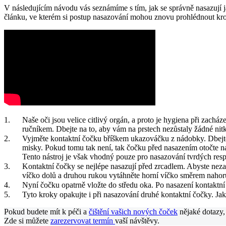
V následujícím návodu vás seznámíme s tím, jak se správně nasazují jak
článku, ve kterém si postup nasazování mohou znovu prohlédnout kr
Naše oči jsou velice citlivý orgán, a proto je hygiena při zach
ručníkem. Dbejte na to, aby vám na prstech nezůstaly žádné nit
Vyjměte kontaktní čočku bříškem ukazováčku z nádobky. Dbejte n
misky. Pokud tomu tak není, tak čočku před nasazením otočte 
Tento nástroj je však vhodný pouze pro nasazování tvrdých resp.
Kontaktní čočky se nejlépe nasazují před zrcadlem. Abyste neza
víčko dolů a druhou rukou vytáhněte horní víčko směrem nahor
Nyní čočku opatrně vložte do středu oka. Po nasazení kontaktní 
Tyto kroky opakujte i při nasazování druhé kontaktní čočky. Ja
Pokud budete mít k péči a
čištění vašich nových čoček
nějaké dotazy, 
Zde si můžete
zarezervovat termín
vaší návštěvy.