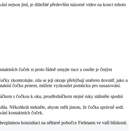
ání nejsou jistí, je důležité především názorné video na konci tohoto
ntaktních čoček si proto řádně omyjte ruce a osušte je čistým
čky zkontrolujte, zda se její okraje přehýbají směrem dovnitř, jako u
ontaktní čočku prstem, můžete vyzkoušet pomůcku pro nasazování.
ováčkem s čočkou k oku, prostředníčkem stejné ruky stáhněte spodní
la. Několikrát mrkněte, abyste měli jistotu, že čočka správně sedí.
vání kontaktních čoček.
 bezplatnou konzultaci na některé pobočce Fielmann ve vaší blízkosti.