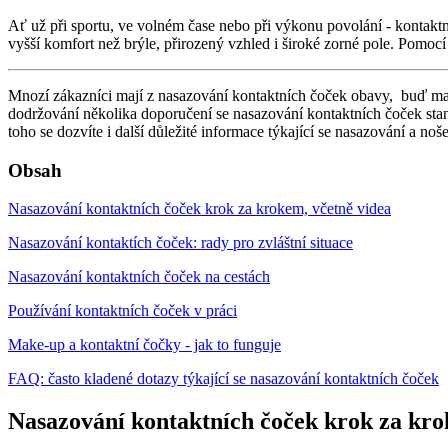
Ať už při sportu, ve volném čase nebo při výkonu povolání - kontaktní
vyšší komfort než brýle, přirozený vzhled i široké zorné pole. Pomo
Mnozí zákazníci mají z nasazování kontaktních čoček obavy, buď mají 
dodržování několika doporučení se nasazování kontaktních čoček sta
toho se dozvíte i další důležité informace týkající se nasazování a no
Obsah
Nasazování kontaktních čoček krok za krokem, včetně videa
Nasazování kontaktích čoček: rady pro zvláštní situace
Nasazování kontaktních čoček na cestách
Používání kontaktních čoček v práci
Make-up a kontaktní čočky - jak to funguje
FAQ: často kladené dotazy týkající se nasazování kontaktních čoček
Nasazování kontaktních čoček krok za kro