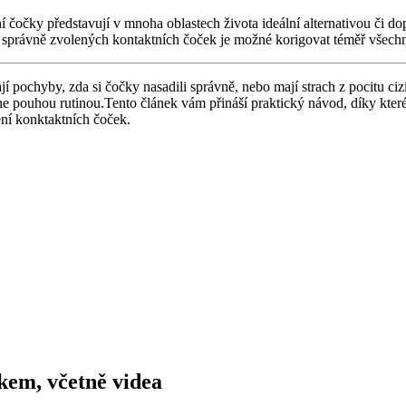
 čočky představují v mnoha oblastech života ideální alternativou či do
cí správně zvolených kontaktních čoček je možné korigovat téměř všechn
pochyby, zda si čočky nasadili správně, nebo mají strach z pocitu cizí
ne pouhou rutinou.Tento článek vám přináší praktický návod, díky kt
šení konktaktních čoček.
kem, včetně videa