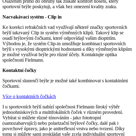
Osazením přímo do obruby tak získáte komfort nošení, který
sportovní brýle poskytuji, a však bez omezení kvality zraku.
Nacvakávací systém - Clip in
Ke korekci refrakčních vad využívají některé značky sportovních
brýlí takzvaný Clip in systém výměnných klipů. Takový klip se
osadí brýlovými čočkami, které odpovídají vašim dioptriím.
Výhodou je, že systém Clip-in umožňuje kombinaci sportovních
brýlí s vysokými dioptrickými hodnotami a díky výměnným klipům
je možné využívat brýle pro různé účely. Kontaktujte optika
společnosti Fielmann.
Kontaktní čočky
Sportovní slunenčí brýle je možné také kombinovat s kontaktními
čočkami.
Více o kontaktních čočkách
I u sportovních brýlí nabízí společnost Fielmann široký výběr
jednoohniskových a multifokálních čoček v různém provedení.
Vybírat si můžete různé tónováním - jako fototropní
(samozabarvující) nebo polarizační brýlové čočky, dalé pak i
povrchové úpravy, jako je anitreflexní vrstva nebo tvrzení. Díky
tomu si můžete sami poskládat vaše zcela individuální sportovní