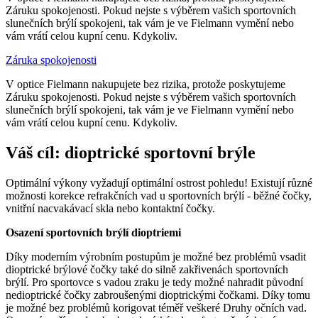
Záruku spokojenosti. Pokud nejste s výběrem vašich sportovních
slunečních brýlí spokojeni, tak vám je ve Fielmann vymění nebo
vám vrátí celou kupní cenu. Kdykoliv.
Záruka spokojenosti
V optice Fielmann nakupujete bez rizika, protože poskytujeme
Záruku spokojenosti. Pokud nejste s výběrem vašich sportovních
slunečních brýlí spokojeni, tak vám je ve Fielmann vymění nebo
vám vrátí celou kupní cenu. Kdykoliv.
Váš cíl: dioptrické sportovní brýle
Optimální výkony vyžadují optimální ostrost pohledu! Existují různé
možnosti korekce refrakčních vad u sportovních brýlí - běžné čočky,
vnitřní nacvakávací skla nebo kontaktní čočky.
Osazení sportovních brýlí dioptriemi
Díky moderním výrobním postupům je možné bez problémů vsadit
dioptrické brýlové čočky také do silně zakřivenách sportovních
brýlí. Pro sportovce s vadou zraku je tedy možné nahradit původní
nedioptrické čočky zabroušenými dioptrickými čočkami. Díky tomu
je možné bez problémů korigovat téměř veškeré Druhy očních vad.