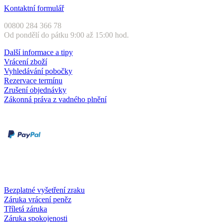
Kontaktní formulář
00800 284 366 78
Od pondělí do pátku 9:00 až 15:00 hod.
Další informace a tipy
Vrácení zboží
Vyhledávání pobočky
Rezervace termínu
Zrušení objednávky
Zákonná práva z vadného plnění
Druhy plateb
Dobírka
Kartou online
Služby a záruky
Bezplatné vyšetření zraku
Záruka vrácení peněz
Tříletá záruka
Záruka spokojenosti