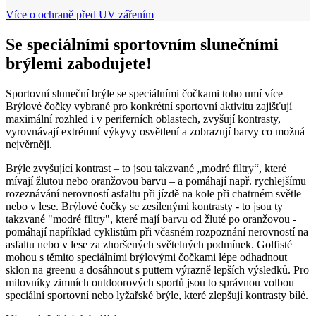
Více o ochraně před UV zářením
Se speciálními sportovním slunečními
brýlemi zabodujete!
Sportovní sluneční brýle se speciálními čočkami toho umí více
Brýlové čočky vybrané pro konkrétní sportovní aktivitu zajišťují
maximální rozhled i v periferních oblastech, zvyšují kontrasty,
vyrovnávají extrémní výkyvy osvětlení a zobrazují barvy co možná
nejvěrněji.
Brýle zvyšující kontrast – to jsou takzvané „modré filtry“, které
mívají žlutou nebo oranžovou barvu – a pomáhají např. rychlejšímu
rozeznávání nerovností asfaltu při jízdě na kole při chatrném světle
nebo v lese. Brýlové čočky se zesílenými kontrasty - to jsou ty
takzvané "modré filtry", které mají barvu od žluté po oranžovou -
pomáhají například cyklistům při včasném rozpoznání nerovností na
asfaltu nebo v lese za zhoršených světelných podmínek. Golfisté
mohou s těmito speciálními brýlovými čočkami lépe odhadnout
sklon na greenu a dosáhnout s puttem výrazně lepších výsledků. Pro
milovníky zimních outdoorových sportů jsou to správnou volbou
speciální sportovní nebo lyžařské brýle, které zlepšují kontrasty bílé.