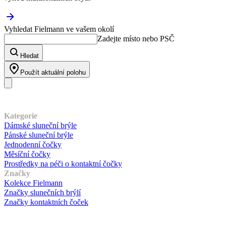
Vyhledat Fielmann ve vašem okolí
Zadejte místo nebo PSČ
Hledat
Použít aktuální polohu
Náš sortiment
Kategorie
Dámské sluneční brýle
Pánské sluneční brýle
Jednodenní čočky
Měsíční čočky
Prostředky na péči o kontaktní čočky
Značky
Kolekce Fielmann
Značky slunečních brýlí
Značky kontaktních čoček
Zákaznický servis