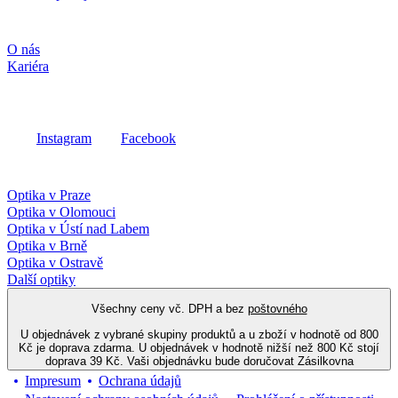
Společnost
O nás
Kariéra
Sociální média
Instagram
Facebook
Fielmann ve vašem okolí
Optika v Praze
Optika v Olomouci
Optika v Ústí nad Labem
Optika v Brně
Optika v Ostravě
Další optiky
Všechny ceny vč. DPH a bez
poštovného
U objednávek z vybrané skupiny produktů a u zboží v hodnotě od 800
Kč je doprava zdarma. U objednávek v hodnotě nižší než 800 Kč stojí
doprava 39 Kč. Vaši objednávku bude doručovat Zásilkovna
Impresum
Ochrana údajů