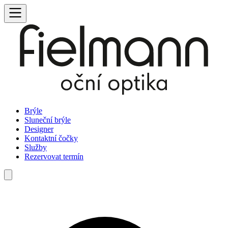
Brýle
Sluneční brýle
Designer
Kontaktní čočky
Služby
Rezervovat termín