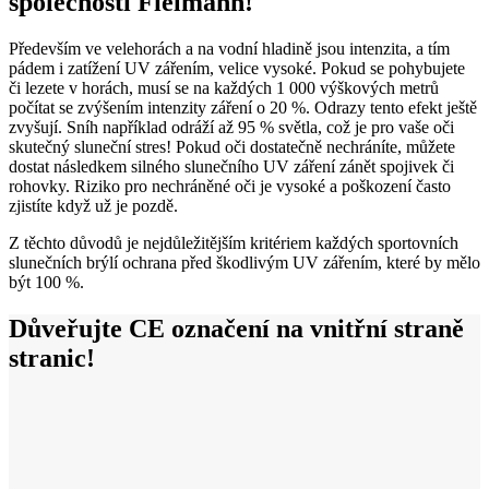
společnosti Fielmann!
Především ve velehorách a na vodní hladině jsou intenzita, a tím
pádem i zatížení UV zářením, velice vysoké. Pokud se pohybujete
či lezete v horách, musí se na každých 1 000 výškových metrů
počítat se zvýšením intenzity záření o 20 %. Odrazy tento efekt ještě
zvyšují. Sníh například odráží až 95 % světla, což je pro vaše oči
skutečný sluneční stres! Pokud oči dostatečně nechráníte, můžete
dostat následkem silného slunečního UV záření zánět spojivek či
rohovky. Riziko pro nechráněné oči je vysoké a poškození často
zjistíte když už je pozdě.
Z těchto důvodů je nejdůležitějším kritériem každých sportovních
slunečních brýlí ochrana před škodlivým UV zářením, které by mělo
být 100 %.
Důveřujte CE označení na vnitřní straně
stranic!