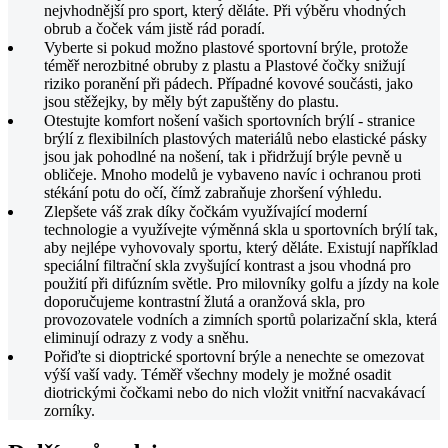
nejvhodnější pro sport, který děláte. Při výběru vhodných
obrub a čoček vám jistě rád poradí.
Vyberte si pokud možno plastové sportovní brýle, protože
téměř nerozbitné obruby z plastu a Plastové čočky snižují
riziko poranění při pádech. Případné kovové součásti, jako
jsou stěžejky, by měly být zapuštěny do plastu.
Otestujte komfort nošení vašich sportovních brýlí - stranice
brýlí z flexibilních plastových materiálů nebo elastické pásky
jsou jak pohodlné na nošení, tak i přidržují brýle pevně u
obličeje. Mnoho modelů je vybaveno navíc i ochranou proti
stékání potu do očí, čímž zabraňuje zhoršení výhledu.
Zlepšete váš zrak díky čočkám využívající moderní
technologie a využívejte výměnná skla u sportovních brýlí tak,
aby nejlépe vyhovovaly sportu, který děláte. Existují například
speciální filtrační skla zvyšující kontrast a jsou vhodná pro
použití při difúzním světle. Pro milovníky golfu a jízdy na kole
doporučujeme kontrastní žlutá a oranžová skla, pro
provozovatele vodních a zimních sportů polarizační skla, která
eliminují odrazy z vody a sněhu.
Pořiďte si dioptrické sportovní brýle a nenechte se omezovat
výší vaší vady. Téměř všechny modely je možné osadit
diotrickými čočkami nebo do nich vložit vnitřní nacvakávací
zorníky.