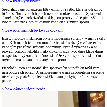
Více o lyžařských brýlích
Specializované polarizační filtry eliminují světlo, které se odráží od
bílého sněhu a vodních ploch nebo od mokrého asfaltu. Sportovní
sluneční brýle s polarizačními skly jsou proto vhodné především pro
rybáře, jachtaře a pro milovníky vodních a zimních sportů.
Více o polarizačních brýlových čočkách
Existují sportovní sluneční brýle s moderními systémy výměny skel ,
u kterých máte k jednomu modelu více skel s různým zabarvením,
vhodným pro různé světelné podmínky. Rychlá výměna skla se
provádí pomocí několika málo kroků. Každý, kdo dnes klade důraz
na sportovní výkon a funkčnost si může vybrat sportovní sluneční
brýle optimalizované pro daný druh sportu.
Při výběru těch nejvhodnějších sportovních slunečních brýlí vám
naši optici rádi poradí. A samozřejmě je u nás zakoupíte za zaručeně
nízké ceny, protože společnost Fielmann poskytuje Záruku vrácení
peněz.
Více o Záruce vrácení peněz