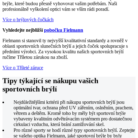
brýle, které budou přesně vyhovovat vašim potřebám. Naši
profesionálně vyškolení optici vám se vším rádi poradí.
Více o brýlových čočkách
Vyhledejte nejbližší
pobočku Fielmann
Fielmann si stanovil ty nejvyšší kvalitativní standardy a rovněž v
oblasti sportovních slunečních brýlí a jejich čoček spolupracuje s
předními výrobci. Za vysokou kvalitu našich sportovních brýlí
ručíme Tříletou zárukou na zboží.
Více o Tříleté záruce
Tipy týkající se nákupu vašich
sportovních brýlí
Nejdůležitějšími kritérii při nákupu sportovních brýlí jsou
optimální tvar, ochrana před UV zářením, oslněním, prachem,
větrem a deštěm. Kromě toho by měly být sportovní brýle
vybaveny kvalitním odvětrávacím systémem pro dostatečnou
cirkulaci vzduchu, která brání zamlžování skel.
Pro různé sporty se hodí různé typy sportovních brýlí. Zeptejte
se vašeho optika Fielmann, jaké sportovní brýle by byly