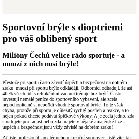
Sportovní brýle s dioptriemi
pro váš oblíbený sport
Milióny Čechů velice rádo sportuje - a
mnozí z nich nosí brýle!
Přestože při sportu často závistí úspěch a bezpečnost na dobrém
zraku, mnozí při sportu brýle odkládájí. Odborníci odhadují, že asi
40 % všech lidí s refrakčními vadami trénuje bez brýlí. Často
investují nemalé peníze do sportovního vybavení, ale zcela
nepochopitelně si nepořídí vhodné sportovní brýle. To je však
chyba, protože při sportu je důležitý rychlý postřeh a reakce, a to
nejen pokud chcete podávat špičkové výkony. A je zcela jedno, zda
sportujete pro radost nebo zda hrajete v nějaké amatérské lize -
úspěch a bezpečnost jsou vždy závislé na dobrém zraku!
Ať jste profesionál, amatér nebo rekreační sportovec, jistě víte, jak