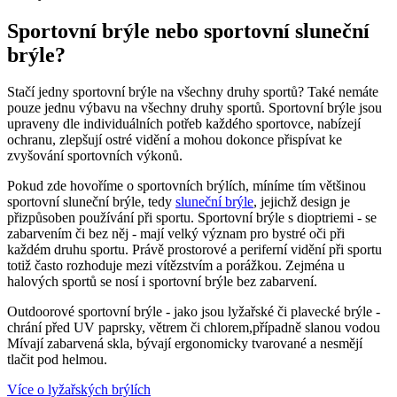
Sportovní brýle nebo sportovní sluneční
brýle?
Stačí jedny sportovní brýle na všechny druhy sportů? Také nemáte
pouze jednu výbavu na všechny druhy sportů. Sportovní brýle jsou
upraveny dle individuálních potřeb každého sportovce, nabízejí
ochranu, zlepšují ostré vidění a mohou dokonce přispívat ke
zvyšování sportovních výkonů.
Pokud zde hovoříme o sportovních brýlích, míníme tím většinou
sportovní sluneční brýle, tedy
sluneční brýle
, jejichž design je
přizpůsoben používání při sportu. Sportovní brýle s dioptriemi - se
zabarvením či bez něj - mají velký význam pro bystré oči při
každém druhu sportu. Právě prostorové a periferní vidění při sportu
totiž často rozhoduje mezi vítězstvím a porážkou. Zejména u
halových sportů se nosí i sportovní brýle bez zabarvení.
Outdoorové sportovní brýle - jako jsou lyžařské či plavecké brýle -
chrání před UV paprsky, větrem či chlorem,případně slanou vodou
Mívají zabarvená skla, bývají ergonomicky tvarované a nesmějí
tlačit pod helmou.
Více o lyžařských brýlích