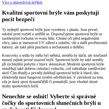
Více o plaveckých brýlích
Kvalitní sportovní brýle vám poskytují
pocit bezpečí
Ty nejlepší sportovní brýle jsou vyrobeny z plastu. Jsou pevné,
odolné proti rozbití a netříští se. Doporučujeme sportovní brýle se
zaoblenými čočkami ve tvaru štítu. Chrání oči před negativními
vlivy, jako je intenzivní UV záření a oslnění, vítr a další povětrnostní
faktory, ale také před prachem a nečistotami a deštěm.
Koncovky a sedla by měla být měkká, neměla by tlačit, ale současně
musejí zajistit pevné usazení brýlí. Sportovní brýle by také neměly
při rychlejším pohybu z hlavy sklouzávat. Moderní sportovní brýle
umožňují také dobrou cirkulaci vzduchu, což zabraňuje zamlžování
skel! Čím těsněji a pevněji doléhají sportovní brýle k hlavě, tím
efektivněji musí fungovat systém odvětrávání. V závislosti na tom,
zda je daný sport dynamičtější či pomalejší, jsou vhodné různé
druhy sportovních brýlí.
Nenechte se oslnit! Vyberte si správné
čočky do sportovních slunečních brýlí u