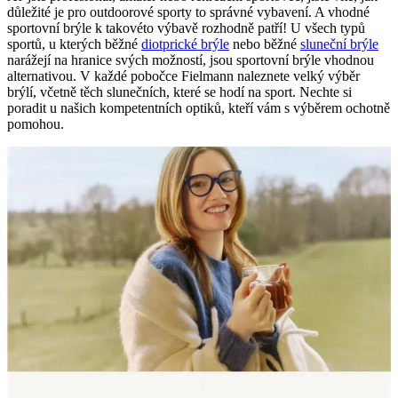
důležité je pro outdoorové sporty to správné vybavení. A vhodné
sportovní brýle k takovéto výbavě rozhodně patří! U všech typů
sportů, u kterých běžné
diotprické brýle
nebo běžné
sluneční brýle
narážejí na hranice svých možností, jsou sportovní brýle vhodnou
alternativou. V každé pobočce Fielmann naleznete velký výběr
brýlí, včetně těch slunečních, které se hodí na sport. Nechte si
poradit u našich kompetentních optiků, kteří vám s výběrem ochotně
pomohou.