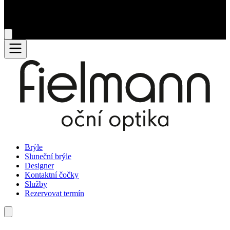
Brýle
Sluneční brýle
Designer
Kontaktní čočky
Služby
Rezervovat termín