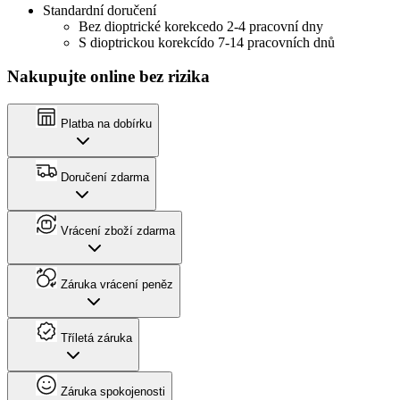
Standardní doručení
Bez dioptrické korekce
do 2-4 pracovní dny
S dioptrickou korekcí
do 7-14 pracovních dnů
Nakupujte online bez rizika
Platba na dobírku
Doručení zdarma
Vrácení zboží zdarma
Záruka vrácení peněz
Tříletá záruka
Záruka spokojenosti