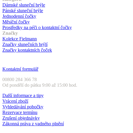
Dámské sluneční brýle
Pánské sluneční brýle
Jednodenní čočky
Měsíční čočky
Prostředky na péči o kontaktní čočky
Značky
Kolekce Fielmann
Značky slunečních brýlí
Značky kontaktních čoček
Zákaznický servis
Kontaktní formulář
00800 284 366 78
Od pondělí do pátku 9:00 až 15:00 hod.
Další informace a tipy
Vrácení zboží
Vyhledávání pobočky
Rezervace termínu
Zrušení objednávky
Zákonná práva z vadného plnění