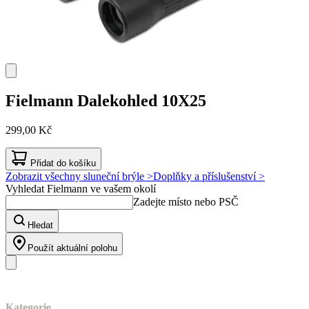
Fielmann
Dalekohled 10X25
299,00 Kč
Přidat do košíku
Zobrazit všechny sluneční brýle >
Doplňky a příslušenství >
Vyhledat Fielmann ve vašem okolí
Zadejte místo nebo PSČ
Hledat
Použít aktuální polohu
Náš sortiment
Kategorie