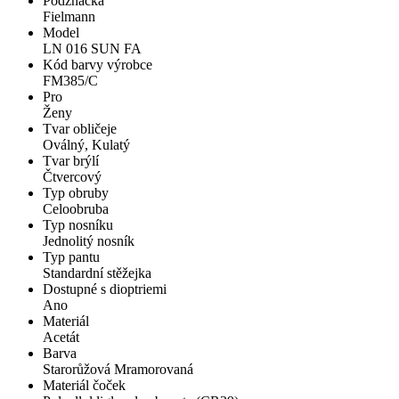
Podznačka
Fielmann
Model
LN 016 SUN FA
Kód barvy výrobce
FM385/C
Pro
Ženy
Tvar obličeje
Oválný, Kulatý
Tvar brýlí
Čtvercový
Typ obruby
Celoobruba
Typ nosníku
Jednolitý nosník
Typ pantu
Standardní stěžejka
Dostupné s dioptriemi
Ano
Materiál
Acetát
Barva
Starorůžová Mramorovaná
Materiál čoček