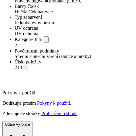
Polyallyldiglycolcarbonate (CR39)
Barvy čoček
Hnědá Celobarevné
Typ zabarvení
Jednobarevný odstín
UV ochrana
UV ochrana
Kategorie filtru
2
Povětrnostní podmínky
Střední sluneční záření (slunce a mraky)
Číslo položky
21815
Pokyny k použití
Dodržujte prosím
Pokyny k použití
.
Zde najdete stránky
Prohlášení o shodě
.
Údaje výrobce