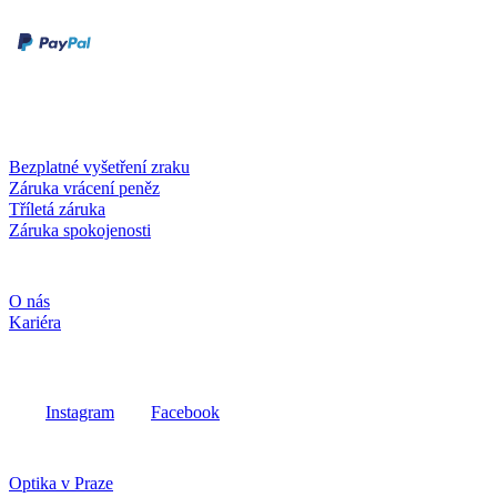
Druhy plateb
Dobírka
Kartou online
Služby a záruky
Bezplatné vyšetření zraku
Záruka vrácení peněz
Tříletá záruka
Záruka spokojenosti
Společnost
O nás
Kariéra
Sociální média
Instagram
Facebook
Fielmann ve vašem okolí
Optika v Praze