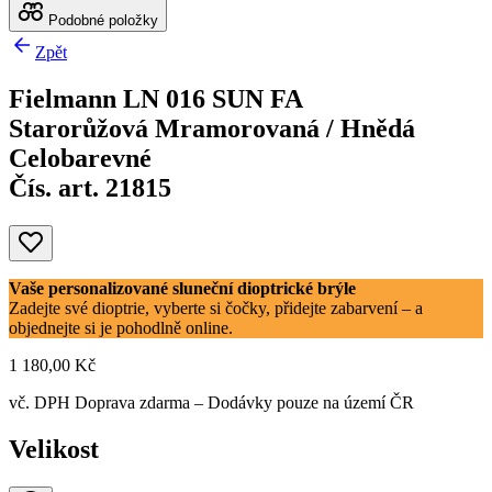
Podobné položky
Zpět
Fielmann LN 016 SUN FA
Starorůžová Mramorovaná / Hnědá
Celobarevné
Čís. art. 21815
Vaše personalizované sluneční dioptrické brýle
Zadejte své dioptrie, vyberte si čočky, přidejte zabarvení – a
objednejte si je pohodlně online.
1 180,00 Kč
vč. DPH
Doprava zdarma
– Dodávky pouze na území ČR
Velikost