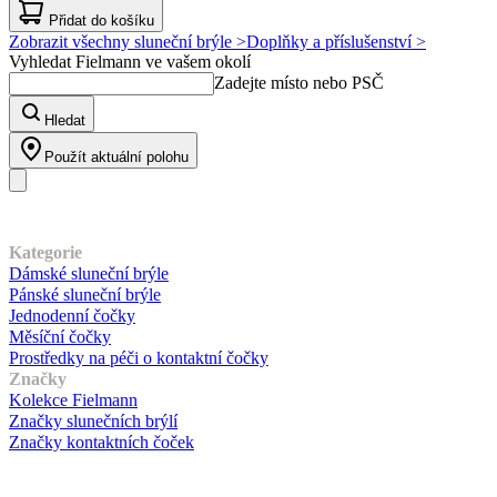
Přidat do košíku
Zobrazit všechny sluneční brýle >
Doplňky a příslušenství >
Vyhledat Fielmann ve vašem okolí
Zadejte místo nebo PSČ
Hledat
Použít aktuální polohu
Náš sortiment
Kategorie
Dámské sluneční brýle
Pánské sluneční brýle
Jednodenní čočky
Měsíční čočky
Prostředky na péči o kontaktní čočky
Značky
Kolekce Fielmann
Značky slunečních brýlí
Značky kontaktních čoček
Zákaznický servis