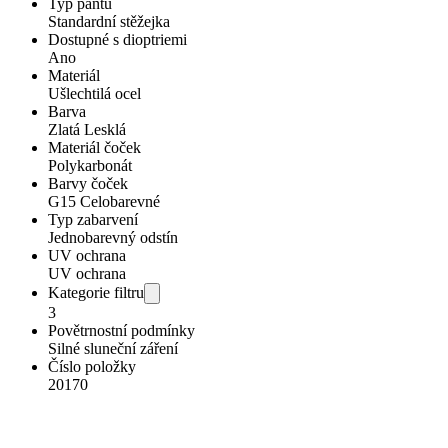
Typ pantu
Standardní stěžejka
Dostupné s dioptriemi
Ano
Materiál
Ušlechtilá ocel
Barva
Zlatá Lesklá
Materiál čoček
Polykarbonát
Barvy čoček
G15 Celobarevné
Typ zabarvení
Jednobarevný odstín
UV ochrana
UV ochrana
Kategorie filtru
3
Povětrnostní podmínky
Silné sluneční záření
Číslo položky
20170