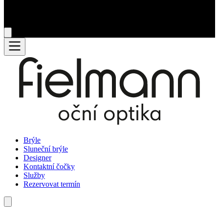
Brýle
Sluneční brýle
Designer
Kontaktní čočky
Služby
Rezervovat termín