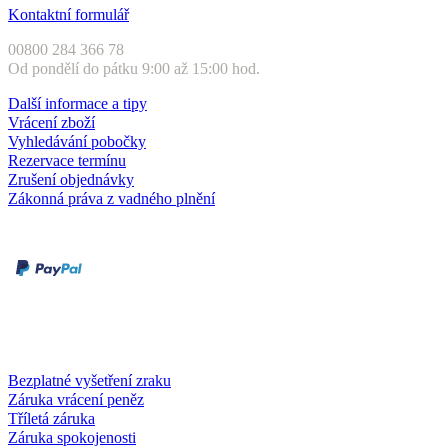
Kontaktní formulář
00800 284 366 78
Od pondělí do pátku 9:00 až 15:00 hod.
Další informace a tipy
Vrácení zboží
Vyhledávání pobočky
Rezervace termínu
Zrušení objednávky
Zákonná práva z vadného plnění
Druhy plateb
Dobírka
Kartou online
Služby a záruky
Bezplatné vyšetření zraku
Záruka vrácení peněz
Tříletá záruka
Záruka spokojenosti