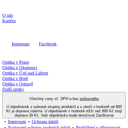
Společnost
O nás
Kariéra
Sociální média
Instagram
Facebook
Fielmann ve vašem okolí
Optika v Praze
Optika v Olomouci
Optika v Ústí nad Labem
Optika v Brně
Optika v Ostravě
Další optiky
Všechny ceny vč. DPH a bez
poštovného
U objednávek z vybrané skupiny produktů a u zboží v hodnotě od 800
Kč je doprava zdarma. U objednávek v hodnotě nižší než 800 Kč stojí
doprava 39 Kč. Vaši objednávku bude doručovat Zásilkovna
Impresum
Ochrana údajů
Nastavení ochrany osobních údajů
Prohlášení o přístupnosti