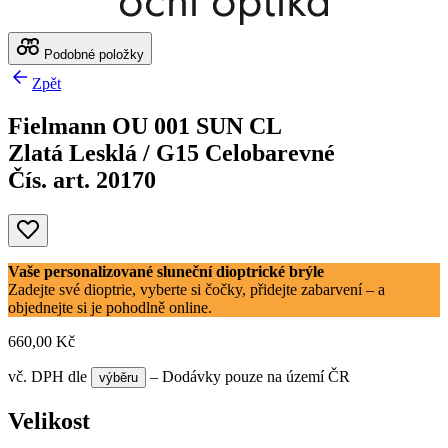
Podobné položky
Zpět
Fielmann OU 001 SUN CL
Zlatá Lesklá / G15 Celobarevné
Čís. art. 20170
Vaše personalizované sluneční dioptrické brýle
Zadejte své dioptrie, vyberte si čočky, přidejte zabarvení – a
objednejte si je pohodlně online.
660,00 Kč
vč. DPH
dle
– Dodávky pouze na území ČR
výběru
Velikost