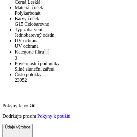
Černá Lesklá
Materiál čoček
Polykarbonát
Barvy čoček
G15 Celobarevné
Typ zabarvení
Jednobarevný odstín
UV ochrana
UV ochrana
Kategorie filtru
3
Povětrnostní podmínky
Silné sluneční záření
Číslo položky
23052
Pokyny k použití
Dodržujte prosím
Pokyny k použití
.
Údaje výrobce