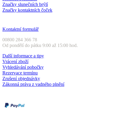
Značky slunečních brýlí
Značky kontaktních čoček
Zákaznický servis
Kontaktní formulář
00800 284 366 78
Od pondělí do pátku 9:00 až 15:00 hod.
Další informace a tipy
Vrácení zboží
Vyhledávání pobočky
Rezervace termínu
Zrušení objednávky
Zákonná práva z vadného plnění
Druhy plateb
Dobírka
Kartou online
Služby a záruky