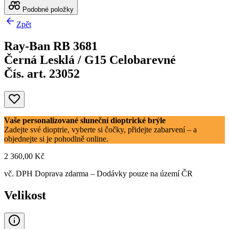
Podobné položky
Zpět
Ray-Ban RB 3681
Černá Lesklá / G15 Celobarevné
Čís. art. 23052
Vaše personalizované sluneční dioptrické brýle
Zadejte své dioptrie, vyberte si čočky, přidejte zabarvení – a
objednejte si je pohodlně online.
2 360,00 Kč
vč. DPH
Doprava zdarma
– Dodávky pouze na území ČR
Velikost