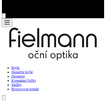
Brýle
Sluneční brýle
Designer
Kontaktní čočky
Služby
Rezervovat termín