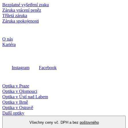
Bezplatné vyšetření zraku
Záruka vrácení peněz
Tříletá záruka
Záruka spokojenosti
Společnost
O nás
Kariéra
Sociální média
Instagram
Facebook
Fielmann ve vašem okolí
Optika v Praze
Optika v Olomouci
Optika v Ústí nad Labem
Optika v Brně
Optika v Ostravě
Další optiky
Všechny ceny vč. DPH a bez
poštovného