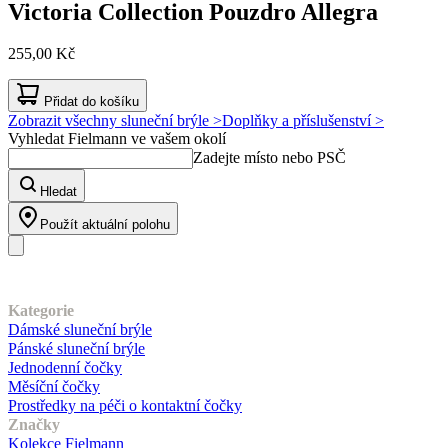
Victoria Collection
Pouzdro Allegra
255,00 Kč
Přidat do košíku
Zobrazit všechny sluneční brýle >
Doplňky a příslušenství >
Vyhledat Fielmann ve vašem okolí
Zadejte místo nebo PSČ
Hledat
Použít aktuální polohu
Náš sortiment
Kategorie
Dámské sluneční brýle
Pánské sluneční brýle
Jednodenní čočky
Měsíční čočky
Prostředky na péči o kontaktní čočky
Značky
Kolekce Fielmann