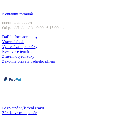
Zákaznický servis
Kontaktní formulář
00800 284 366 78
Od pondělí do pátku 9:00 až 15:00 hod.
Další informace a tipy
Vrácení zboží
Vyhledávání pobočky
Rezervace termínu
Zrušení objednávky
Zákonná práva z vadného plnění
Druhy plateb
Dobírka
Kartou online
Služby a záruky
Bezplatné vyšetření zraku
Záruka vrácení peněz