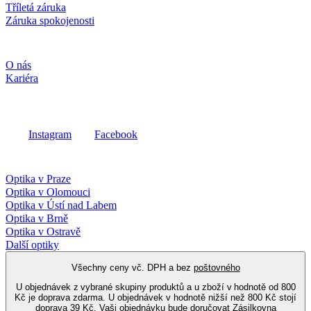
Tříletá záruka
Záruka spokojenosti
Společnost
O nás
Kariéra
Sociální média
Instagram
Facebook
Fielmann ve vašem okolí
Optika v Praze
Optika v Olomouci
Optika v Ústí nad Labem
Optika v Brně
Optika v Ostravě
Další optiky
Všechny ceny vč. DPH a bez
poštovného
U objednávek z vybrané skupiny produktů a u zboží v hodnotě od 800
Kč je doprava zdarma. U objednávek v hodnotě nižší než 800 Kč stojí
doprava 39 Kč. Vaši objednávku bude doručovat Zásilkovna