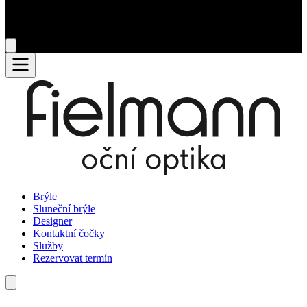
Brýle
Sluneční brýle
Designer
Kontaktní čočky
Služby
Rezervovat termín