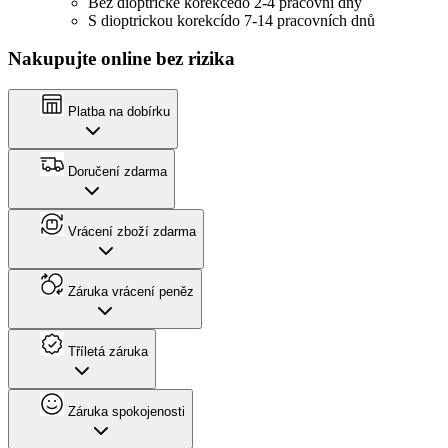
Bez dioptrické korekce
do 2-4 pracovní dny
S dioptrickou korekcí
do 7-14 pracovních dnů
Nakupujte online bez rizika
Platba na dobírku
Doručení zdarma
Vrácení zboží zdarma
Záruka vrácení peněz
Tříletá záruka
Záruka spokojenosti