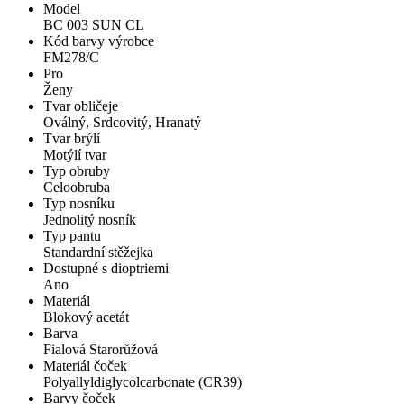
Model
BC 003 SUN CL
Kód barvy výrobce
FM278/C
Pro
Ženy
Tvar obličeje
Oválný, Srdcovitý, Hranatý
Tvar brýlí
Motýlí tvar
Typ obruby
Celoobruba
Typ nosníku
Jednolitý nosník
Typ pantu
Standardní stěžejka
Dostupné s dioptriemi
Ano
Materiál
Blokový acetát
Barva
Fialová Starorůžová
Materiál čoček
Polyallyldiglycolcarbonate (CR39)
Barvy čoček