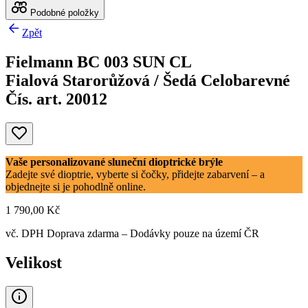
Podobné položky
Zpět
Fielmann BC 003 SUN CL
Fialová Starorůžová / Šedá Celobarevné
Čís. art. 20012
Vaše personalizované sluneční dioptrické brýle
Zadejte své dioptrie, vyberte si čočky, přidejte zabarvení – a
objednejte si je pohodlně online.
1 790,00 Kč
vč. DPH
Doprava zdarma
– Dodávky pouze na území ČR
Velikost