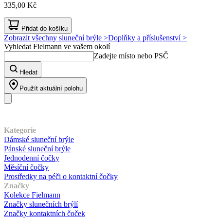
335,00 Kč
Přidat do košíku
Zobrazit všechny sluneční brýle >
Doplňky a příslušenství >
Vyhledat Fielmann ve vašem okolí
Zadejte místo nebo PSČ
Hledat
Použít aktuální polohu
Náš sortiment
Kategorie
Dámské sluneční brýle
Pánské sluneční brýle
Jednodenní čočky
Měsíční čočky
Prostředky na péči o kontaktní čočky
Značky
Kolekce Fielmann
Značky slunečních brýlí
Značky kontaktních čoček