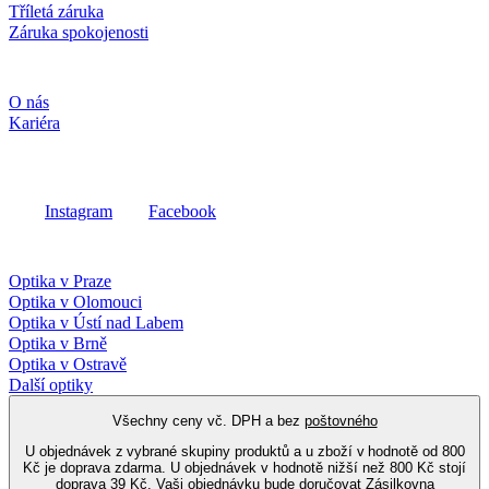
Tříletá záruka
Záruka spokojenosti
Společnost
O nás
Kariéra
Sociální média
Instagram
Facebook
Fielmann ve vašem okolí
Optika v Praze
Optika v Olomouci
Optika v Ústí nad Labem
Optika v Brně
Optika v Ostravě
Další optiky
Všechny ceny vč. DPH a bez
poštovného
U objednávek z vybrané skupiny produktů a u zboží v hodnotě od 800
Kč je doprava zdarma. U objednávek v hodnotě nižší než 800 Kč stojí
doprava 39 Kč. Vaši objednávku bude doručovat Zásilkovna