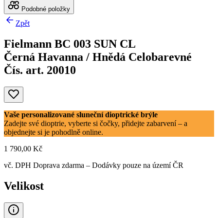
Podobné položky
Zpět
Fielmann BC 003 SUN CL
Černá Havanna / Hnědá Celobarevné
Čís. art. 20010
Vaše personalizované sluneční dioptrické brýle
Zadejte své dioptrie, vyberte si čočky, přidejte zabarvení – a
objednejte si je pohodlně online.
1 790,00 Kč
vč. DPH
Doprava zdarma
– Dodávky pouze na území ČR
Velikost