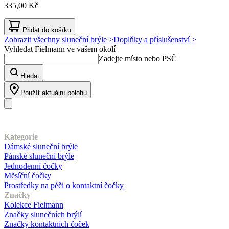
335,00 Kč
Přidat do košíku
Zobrazit všechny sluneční brýle >
Doplňky a příslušenství >
Vyhledat Fielmann ve vašem okolí
Zadejte místo nebo PSČ
Hledat
Použít aktuální polohu
Náš sortiment
Kategorie
Dámské sluneční brýle
Pánské sluneční brýle
Jednodenní čočky
Měsíční čočky
Prostředky na péči o kontaktní čočky
Značky
Kolekce Fielmann
Značky slunečních brýlí
Značky kontaktních čoček