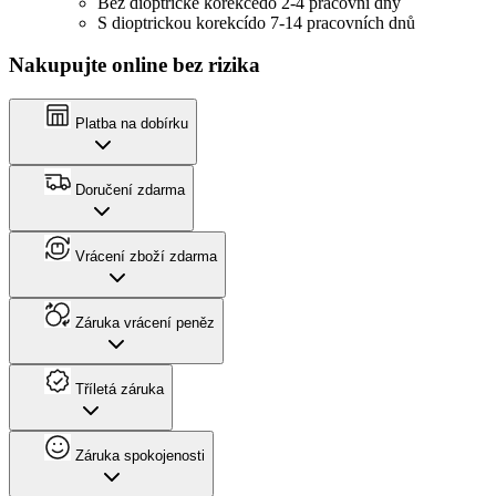
Bez dioptrické korekce
do 2-4 pracovní dny
S dioptrickou korekcí
do 7-14 pracovních dnů
Nakupujte online bez rizika
Platba na dobírku
Doručení zdarma
Vrácení zboží zdarma
Záruka vrácení peněz
Tříletá záruka
Záruka spokojenosti