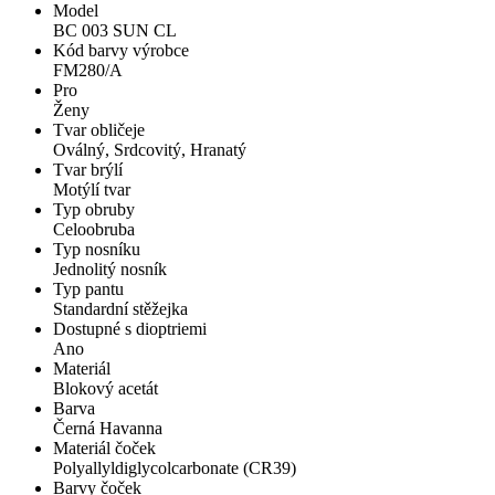
Model
BC 003 SUN CL
Kód barvy výrobce
FM280/A
Pro
Ženy
Tvar obličeje
Oválný, Srdcovitý, Hranatý
Tvar brýlí
Motýlí tvar
Typ obruby
Celoobruba
Typ nosníku
Jednolitý nosník
Typ pantu
Standardní stěžejka
Dostupné s dioptriemi
Ano
Materiál
Blokový acetát
Barva
Černá Havanna
Materiál čoček
Polyallyldiglycolcarbonate (CR39)
Barvy čoček