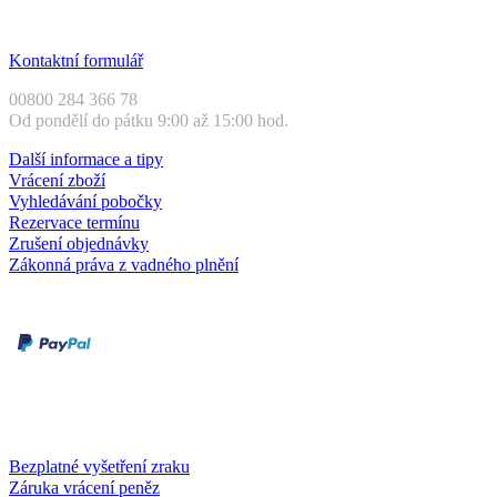
Zákaznický servis
Kontaktní formulář
00800 284 366 78
Od pondělí do pátku 9:00 až 15:00 hod.
Další informace a tipy
Vrácení zboží
Vyhledávání pobočky
Rezervace termínu
Zrušení objednávky
Zákonná práva z vadného plnění
Druhy plateb
Dobírka
Kartou online
Služby a záruky
Bezplatné vyšetření zraku
Záruka vrácení peněz