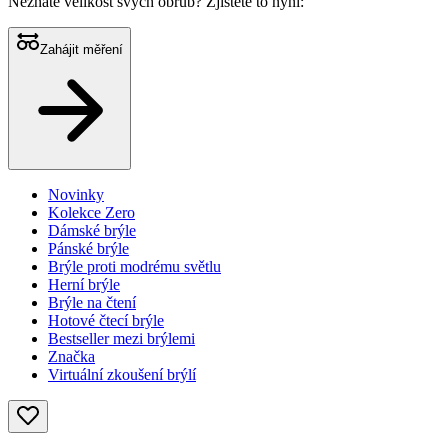
Neznáte velikost svých obrub?
Zjistěte to nyní:
Zahájit měření
Novinky
Kolekce Zero
Dámské brýle
Pánské brýle
Brýle proti modrému světlu
Herní brýle
Brýle na čtení
Hotové čtecí brýle
Bestseller mezi brýlemi
Značka
Virtuální zkoušení brýlí