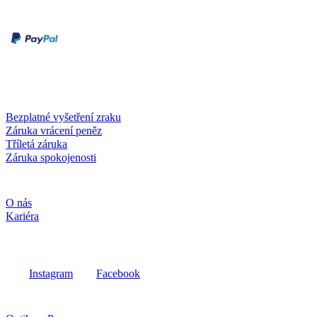
Druhy plateb
Dobírka
Kartou online
Služby a záruky
Bezplatné vyšetření zraku
Záruka vrácení peněz
Tříletá záruka
Záruka spokojenosti
Společnost
O nás
Kariéra
Sociální média
Instagram
Facebook
Fielmann ve vašem okolí