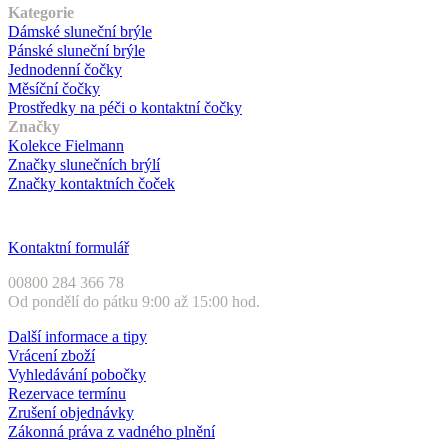
Kategorie
Dámské sluneční brýle
Pánské sluneční brýle
Jednodenní čočky
Měsíční čočky
Prostředky na péči o kontaktní čočky
Značky
Kolekce Fielmann
Značky slunečních brýlí
Značky kontaktních čoček
Zákaznický servis
Kontaktní formulář
00800 284 366 78
Od pondělí do pátku 9:00 až 15:00 hod.
Další informace a tipy
Vrácení zboží
Vyhledávání pobočky
Rezervace termínu
Zrušení objednávky
Zákonná práva z vadného plnění