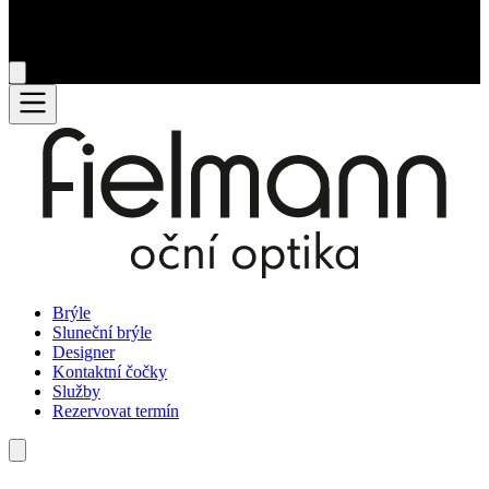
Brýle
Sluneční brýle
Designer
Kontaktní čočky
Služby
Rezervovat termín