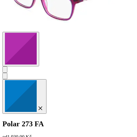
Polar
273 FA
od
1 930,00 Kč