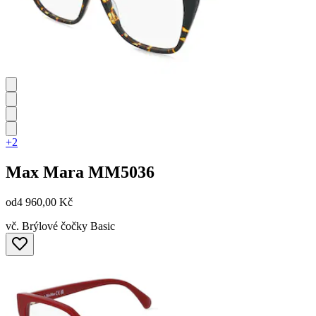
+2
Max Mara
MM5036
od
4 960,00 Kč
vč. Brýlové čočky Basic