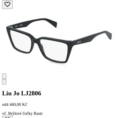
Liu Jo
LJ2806
od
4 460,00 Kč
vč. Brýlové čočky Basic