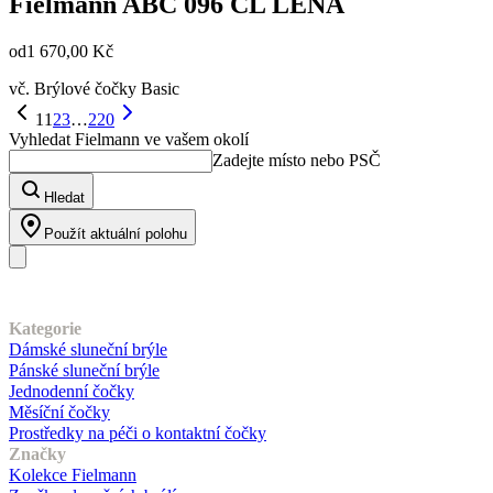
Fielmann
ABC 096 CL LENA
od
1 670,00 Kč
vč. Brýlové čočky Basic
1
1
2
3
…
220
Vyhledat Fielmann ve vašem okolí
Zadejte místo nebo PSČ
Hledat
Použít aktuální polohu
Náš sortiment
Kategorie
Dámské sluneční brýle
Pánské sluneční brýle
Jednodenní čočky
Měsíční čočky
Prostředky na péči o kontaktní čočky
Značky
Kolekce Fielmann