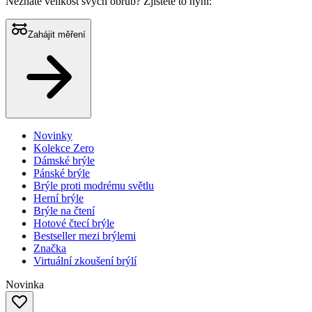
Neznáte velikost svých obrub?
Zjistěte to nyní:
Zahájit měření
Novinky
Kolekce Zero
Dámské brýle
Pánské brýle
Brýle proti modrému světlu
Herní brýle
Brýle na čtení
Hotové čtecí brýle
Bestseller mezi brýlemi
Značka
Virtuální zkoušení brýlí
Novinka