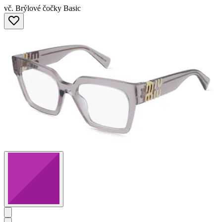
vč. Brýlové čočky Basic