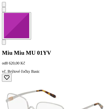
Miu Miu
MU 01YV
od
8 620,00 Kč
vč. Brýlové čočky Basic