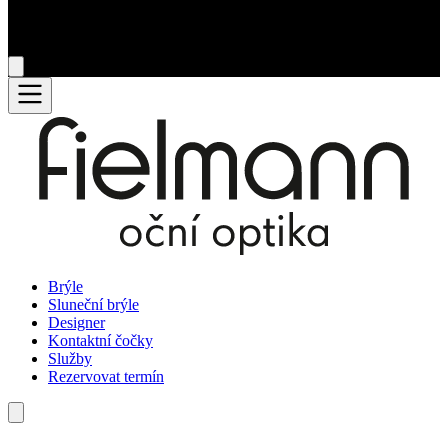
Brýle
Sluneční brýle
Designer
Kontaktní čočky
Služby
Rezervovat termín