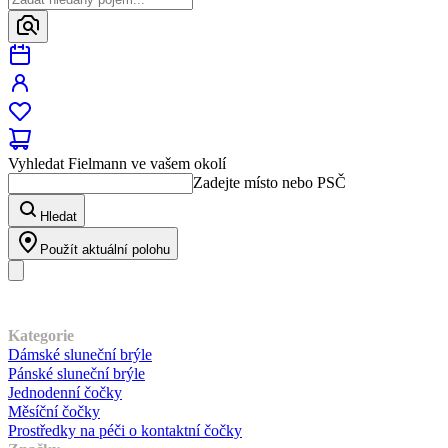
Vyhledat Fielmann ve vašem okolí
Zadejte místo nebo PSČ
Hledat
Použít aktuální polohu
Náš sortiment
Kategorie
Dámské sluneční brýle
Pánské sluneční brýle
Jednodenní čočky
Měsíční čočky
Prostředky na péči o kontaktní čočky