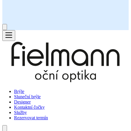
Brýle
Sluneční brýle
Designer
Kontaktní čočky
Služby
Rezervovat termín