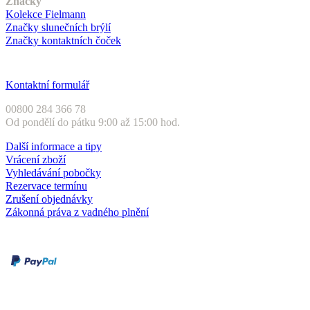
Značky
Kolekce Fielmann
Značky slunečních brýlí
Značky kontaktních čoček
Zákaznický servis
Kontaktní formulář
00800 284 366 78
Od pondělí do pátku 9:00 až 15:00 hod.
Další informace a tipy
Vrácení zboží
Vyhledávání pobočky
Rezervace termínu
Zrušení objednávky
Zákonná práva z vadného plnění
Druhy plateb
Dobírka
Kartou online