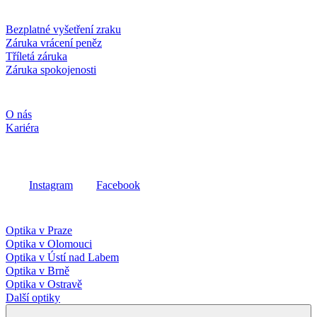
Služby a záruky
Bezplatné vyšetření zraku
Záruka vrácení peněz
Tříletá záruka
Záruka spokojenosti
Společnost
O nás
Kariéra
Sociální média
Instagram
Facebook
Fielmann ve vašem okolí
Optika v Praze
Optika v Olomouci
Optika v Ústí nad Labem
Optika v Brně
Optika v Ostravě
Další optiky