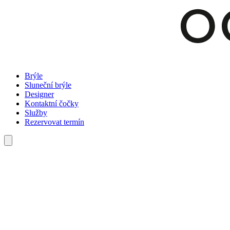
Brýle
Sluneční brýle
Designer
Kontaktní čočky
Služby
Rezervovat termín