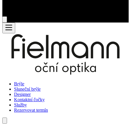
Brýle
Sluneční brýle
Designer
Kontaktní čočky
Služby
Rezervovat termín