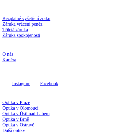
Služby a záruky
Bezplatné vyšetření zraku
Záruka vrácení peněz
Tříletá záruka
Záruka spokojenosti
Společnost
O nás
Kariéra
Sociální média
Instagram
Facebook
Fielmann ve vašem okolí
Optika v Praze
Optika v Olomouci
Optika v Ústí nad Labem
Optika v Brně
Optika v Ostravě
Další optiky