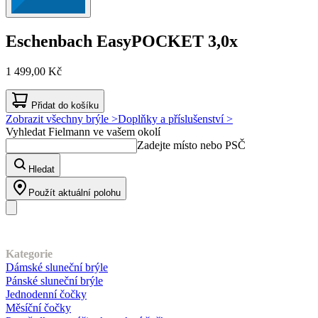
Eschenbach
EasyPOCKET 3,0x
1 499,00 Kč
Přidat do košíku
Zobrazit všechny brýle >
Doplňky a příslušenství >
Vyhledat Fielmann ve vašem okolí
Zadejte místo nebo PSČ
Hledat
Použít aktuální polohu
Náš sortiment
Kategorie
Dámské sluneční brýle
Pánské sluneční brýle
Jednodenní čočky
Měsíční čočky