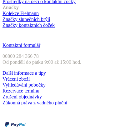
Prostředky na péči o kontaktní čočky
Značky
Kolekce Fielmann
Značky slunečních brýlí
Značky kontaktních čoček
Zákaznický servis
Kontaktní formulář
00800 284 366 78
Od pondělí do pátku 9:00 až 15:00 hod.
Další informace a tipy
Vrácení zboží
Vyhledávání pobočky
Rezervace termínu
Zrušení objednávky
Zákonná práva z vadného plnění
Druhy plateb
Dobírka
Kartou online