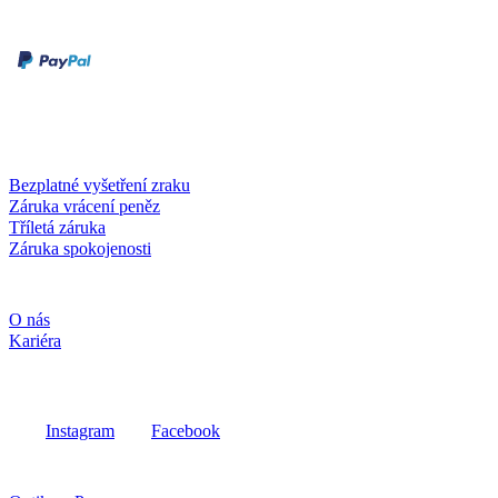
Druhy plateb
Dobírka
Kartou online
Služby a záruky
Bezplatné vyšetření zraku
Záruka vrácení peněz
Tříletá záruka
Záruka spokojenosti
Společnost
O nás
Kariéra
Sociální média
Instagram
Facebook
Fielmann ve vašem okolí