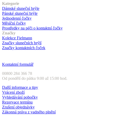
Kategorie
Dámské sluneční brýle
Pánské sluneční brýle
Jednodenní čočky
Měsíční čočky
Prostředky na péči o kontaktní čočky
Značky
Kolekce Fielmann
Značky slunečních brýlí
Značky kontaktních čoček
Zákaznický servis
Kontaktní formulář
00800 284 366 78
Od pondělí do pátku 9:00 až 15:00 hod.
Další informace a tipy
Vrácení zboží
Vyhledávání pobočky
Rezervace termínu
Zrušení objednávky
Zákonná práva z vadného plnění