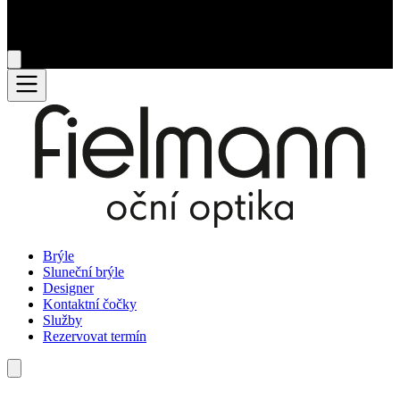
Brýle
Sluneční brýle
Designer
Kontaktní čočky
Služby
Rezervovat termín