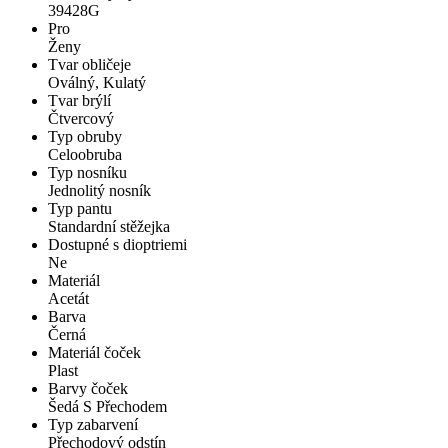
39428G
Pro
Ženy
Tvar obličeje
Oválný, Kulatý
Tvar brýlí
Čtvercový
Typ obruby
Celoobruba
Typ nosníku
Jednolitý nosník
Typ pantu
Standardní stěžejka
Dostupné s dioptriemi
Ne
Materiál
Acetát
Barva
Černá
Materiál čoček
Plast
Barvy čoček
Šedá S Přechodem
Typ zabarvení
Přechodový odstín