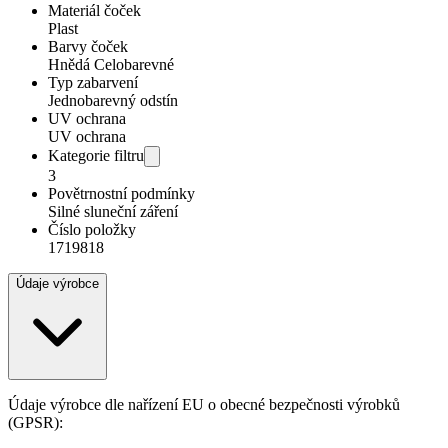
Materiál čoček
Plast
Barvy čoček
Hnědá Celobarevné
Typ zabarvení
Jednobarevný odstín
UV ochrana
UV ochrana
Kategorie filtru
3
Povětrnostní podmínky
Silné sluneční záření
Číslo položky
1719818
Údaje výrobce
Údaje výrobce dle nařízení EU o obecné bezpečnosti výrobků
(GPSR):