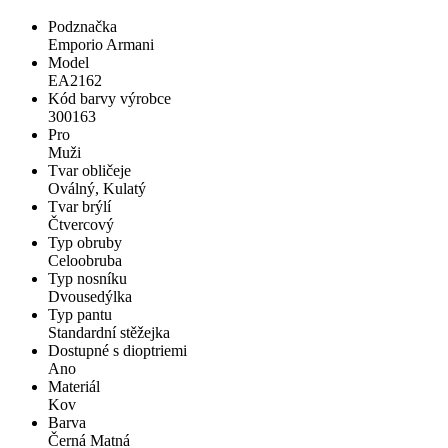
Podznačka
Emporio Armani
Model
EA2162
Kód barvy výrobce
300163
Pro
Muži
Tvar obličeje
Oválný, Kulatý
Tvar brýlí
Čtvercový
Typ obruby
Celoobruba
Typ nosníku
Dvousedýlka
Typ pantu
Standardní stěžejka
Dostupné s dioptriemi
Ano
Materiál
Kov
Barva
Černá Matná