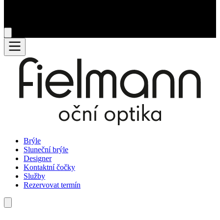
Brýle
Sluneční brýle
Designer
Kontaktní čočky
Služby
Rezervovat termín