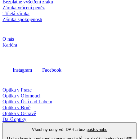
Bezplatné vyšetření zraku
Záruka vrácení peněz
Tříletá záruka
Záruka spokojenosti
Společnost
O nás
Kariéra
Sociální média
Instagram
Facebook
Fielmann ve vašem okolí
Optika v Praze
Optika v Olomouci
Optika v Ústí nad Labem
Optika v Brně
Optika v Ostravě
Další optiky
Všechny ceny vč. DPH a bez
poštovného
U objednávek z vybrané skupiny produktů a u zboží v hodnotě od 800