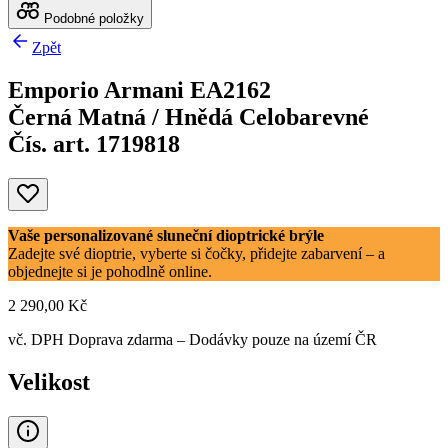
Podobné položky
Zpět
Emporio Armani EA2162
Černá Matná / Hnědá Celobarevné
Čís. art. 1719818
Vaše personalizované sluneční dioptrické brýle
Zadejte své dioptrie, vyberte si čočky, přidejte zabarvení – a
objednejte si je pohodlně online.
2 290,00 Kč
vč. DPH
Doprava zdarma
– Dodávky pouze na území ČR
Velikost