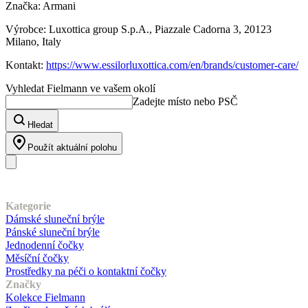
Značka: Armani
Výrobce: Luxottica group S.p.A., Piazzale Cadorna 3, 20123
Milano, Italy
Kontakt:
https://www.essilorluxottica.com/en/brands/customer-care/
Vyhledat Fielmann ve vašem okolí
Zadejte místo nebo PSČ
Hledat
Použít aktuální polohu
Náš sortiment
Kategorie
Dámské sluneční brýle
Pánské sluneční brýle
Jednodenní čočky
Měsíční čočky
Prostředky na péči o kontaktní čočky
Značky
Kolekce Fielmann