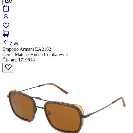
Zpět
Emporio Armani EA2162
Černá Matná / Hnědá Celobarevné
Čís. art. 1719818