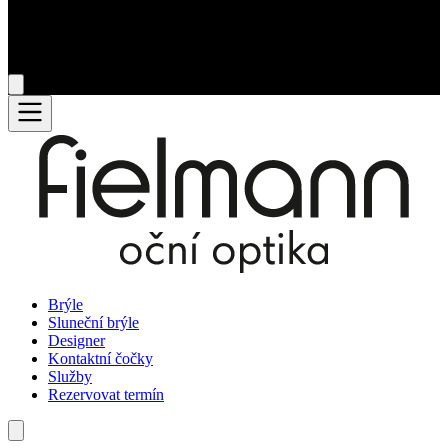
Brýle
Sluneční brýle
Designer
Kontaktní čočky
Služby
Rezervovat termín