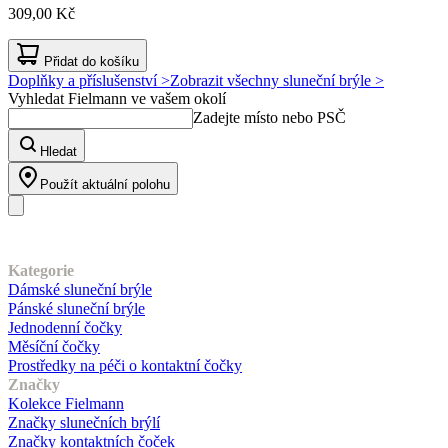
309,00 Kč
Přidat do košíku
Doplňky a příslušenství >
Zobrazit všechny sluneční brýle >
Vyhledat Fielmann ve vašem okolí
Zadejte místo nebo PSČ
Hledat
Použít aktuální polohu
Náš sortiment
Kategorie
Dámské sluneční brýle
Pánské sluneční brýle
Jednodenní čočky
Měsíční čočky
Prostředky na péči o kontaktní čočky
Značky
Kolekce Fielmann
Značky slunečních brýlí
Značky kontaktních čoček