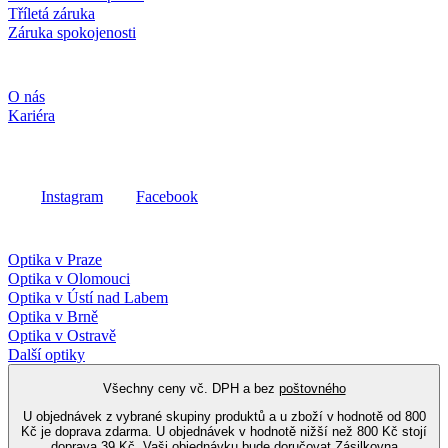
Tříletá záruka
Záruka spokojenosti
Společnost
O nás
Kariéra
Sociální média
Instagram
Facebook
Fielmann ve vašem okolí
Optika v Praze
Optika v Olomouci
Optika v Ústí nad Labem
Optika v Brně
Optika v Ostravě
Další optiky
Všechny ceny vč. DPH a bez
poštovného
U objednávek z vybrané skupiny produktů a u zboží v hodnotě od 800
Kč je doprava zdarma. U objednávek v hodnotě nižší než 800 Kč stojí
doprava 39 Kč. Vaši objednávku bude doručovat Zásilkovna