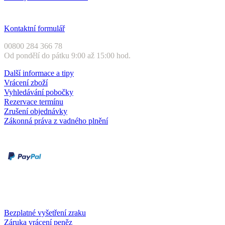
Zákaznický servis
Kontaktní formulář
00800 284 366 78
Od pondělí do pátku 9:00 až 15:00 hod.
Další informace a tipy
Vrácení zboží
Vyhledávání pobočky
Rezervace termínu
Zrušení objednávky
Zákonná práva z vadného plnění
Druhy plateb
Dobírka
Kartou online
Služby a záruky
Bezplatné vyšetření zraku
Záruka vrácení peněz